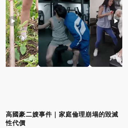
play_arrow
play_arrow
play_arrow
高國豪二嫂事件｜家庭倫理崩塌的毀滅
性代價