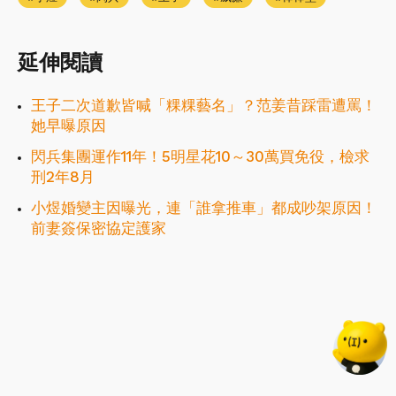
延伸閱讀
王子二次道歉皆喊「粿粿藝名」？范姜昔踩雷遭罵！
她早曝原因
閃兵集團運作11年！5明星花10～30萬買免役，檢求
刑2年8月
小煜婚變主因曝光，連「誰拿推車」都成吵架原因！
前妻簽保密協定護家