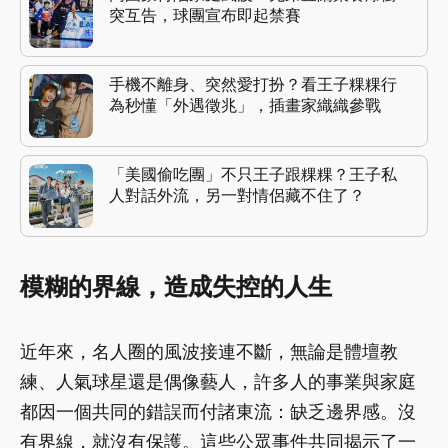
突互告，球團宣布即起禁賽
手機不離身、突然愛打扮？看王子粿粿行
為秒懂「外遇徵兆」，插畫家織織參戰
「美國偷吃團」不只王子跟粿粿？王子私
人對話外流，另一對情侶藏不住了？
模糊的界線，造成失控的人生
近年來，名人圈的風波接連不斷，無論是體壇教
練、人氣球星還是偶像藝人，許多人的事業與家庭
都因一個共同的錯誤而付諸東流：缺乏邊界感。沒
有界線，就沒有保護。這些公眾事件共同揭示了一