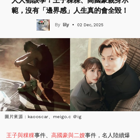
人人都該學！王子粿粿、高國豪親身示
範，沒有「邊界感」人生真的會全毀！
lily
02 Dec, 2025
圖片來源：kaooscar、meigo.c ＠ig
王子與粿粿
事件、
高國豪與二嫂
事件，名人陸續爆