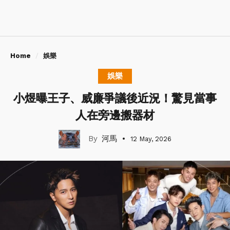
Home
娛樂
娛樂
小煜曝王子、威廉爭議後近況！驚見當事
人在旁邊搬器材
河馬
12 May, 2026