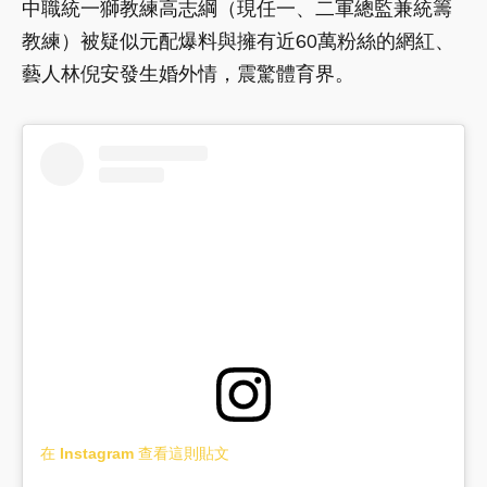
中職統一獅教練高志綱（現任一、二軍總監兼統籌
教練）被疑似元配爆料與擁有近60萬粉絲的網紅、
藝人林倪安發生婚外情，震驚體育界。
在 Instagram 查看這則貼文