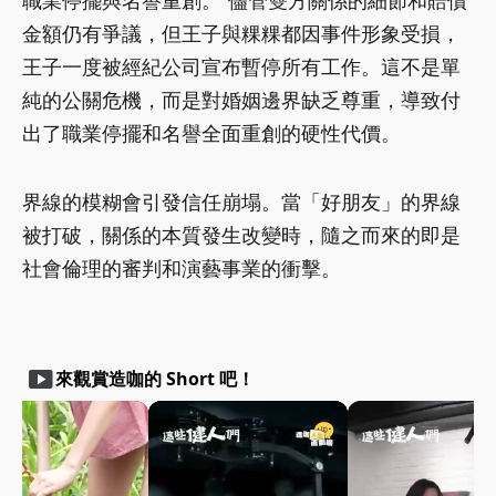
職業停擺與名譽重創。 儘管雙方關係的細節和賠償
金額仍有爭議，但王子與粿粿都因事件形象受損，
王子一度被經紀公司宣布暫停所有工作。這不是單
純的公關危機，而是對婚姻邊界缺乏尊重，導致付
出了職業停擺和名譽全面重創的硬性代價。
界線的模糊會引發信任崩塌。當「好朋友」的界線
被打破，關係的本質發生改變時，隨之而來的即是
社會倫理的審判和演藝事業的衝擊。
smart_display
來觀賞造咖的 Short 吧！