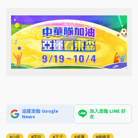
追蹤造咖 Google
加入造咖 LINE 好
News
友
小煜
閃兵
王子
威廉
棒棒堂