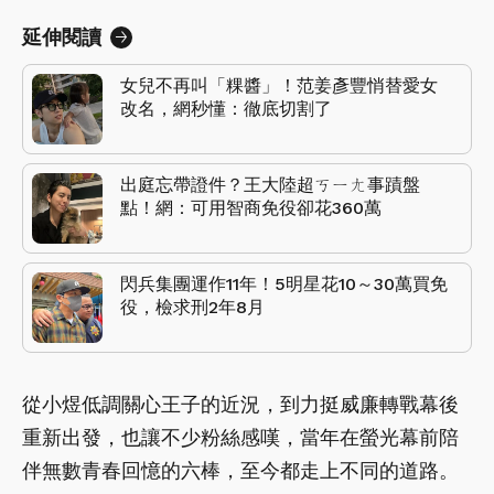
延伸閱讀
女兒不再叫「粿醬」！范姜彥豐悄替愛女
改名，網秒懂：徹底切割了
出庭忘帶證件？王大陸超ㄎㄧㄤ事蹟盤
點！網：可用智商免役卻花360萬
閃兵集團運作11年！5明星花10～30萬買免
役，檢求刑2年8月
從小煜低調關心王子的近況，到力挺威廉轉戰幕後
重新出發，也讓不少粉絲感嘆，當年在螢光幕前陪
伴無數青春回憶的六棒，至今都走上不同的道路。