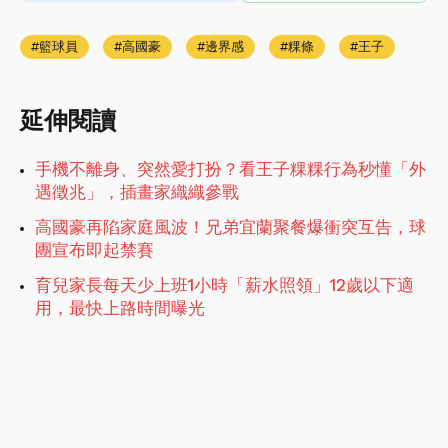
籃球員
高國豪
邊界感
粿條
王子
延伸閱讀
手機不離身、突然愛打扮？看王子粿粿行為秒懂「外
遇徵兆」，插畫家織織參戰
高國豪再陷家庭風波！兄弟宜蘭聚餐爆衝突互告，球
團宣布即起禁賽
育兒家長每天少上班1小時「薪水照領」12歲以下適
用，最快上路時間曝光