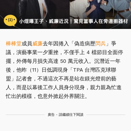
棒棒堂
成員
威廉
去年因捲入「偽造病歷
閃兵
」爭
議，演藝事業一夕重挫，不僅手上 4 檔節目全面停
擺，外傳每月損失高達 50 萬元收入。沉潛近一年
後，他昨（11）日低調現身「TPA 台灣匹克球聯
盟」記者會，不過這次不再是站在鎂光燈前的藝
人，而是以幕後工作人員身分現身，親力親為忙進
忙出的模樣，也意外掀起外界關注。
廣告 - 請繼續往下閱讀