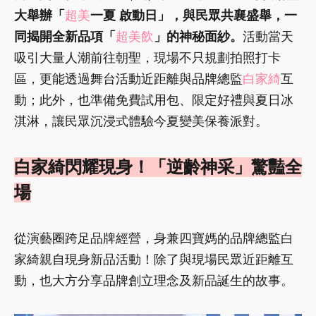
大舉辦「
超美
一夏 啟動日」，與民眾共襄盛舉，一
同揭開全新品項「
超美飲
」的神秘面紗。
活動當天
吸引大量人潮前往朝聖，現場不只規劃拍照打卡
區，更能透過舞台活動近距離與品牌總監
白家綺
互
動；此外，也準備免費試用包、限定好禮與夏日冰
淇淋，讓民眾沉浸式體驗今夏變美保養派對。
白家綺閃耀現身！「逆齡神采」驚豔全
場
從演藝圈跨足品牌經營，身兼四寶媽的品牌總監白
家綺親自現身新品活動！除了與現場民眾近距離互
動，也大方分享品牌創立理念及新品誕生的故事。