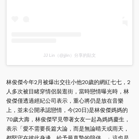
JJ Lin（@jjlin）分享的貼文
林俊傑今年2月被爆出交往小他20歲的網紅七七，2
人多次被目睹穿情侶裝逛街，當時戀情曝光時，林
俊傑僅透過經紀公司表示，重心將仍是放在音樂
上，並未公開承認戀情，今(20日)是林俊傑媽媽的
70歲大壽，林俊傑罕見帶著女友一起為媽媽慶生，
表示「愛不需要長篇大論，而是無論晴天或雨天，
都堅守在彼此身邊，給予最真摯的陪伴。」這也是