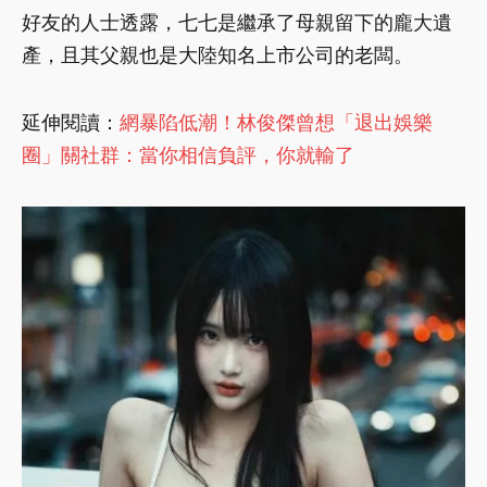
好友的人士透露，七七是繼承了母親留下的龐大遺
產，且其父親也是大陸知名上市公司的老闆。
延伸閱讀：
網暴陷低潮！林俊傑曾想「退出娛樂
圈」關社群：當你相信負評，你就輸了