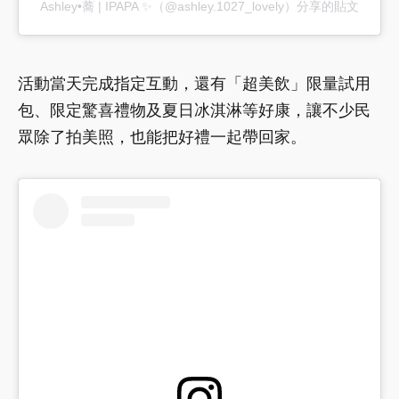
Ashley•蕎 | IPAPA ✨（@ashley.1027_lovely）分享的貼文
活動當天完成指定互動，還有「超美飲」限量試用
包、限定驚喜禮物及夏日冰淇淋等好康，讓不少民
眾除了拍美照，也能把好禮一起帶回家。