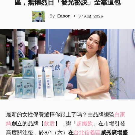
區，無懼烈日「發光祕訣」全靠這包
Eason
07 Aug, 2026
最新的女性保養選擇你跟上了嗎？由品牌總監
白家
綺
創立的品牌【
飲后
】，繼「
超孅飲
」在市場引發
高度關注後，於8/1（六）
在
台北信義區
威秀廣場盛