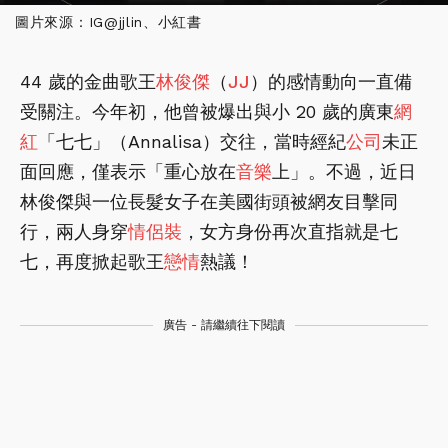
圖片來源：IG@jjlin、小紅書
44 歲的金曲歌王
林俊傑
（
JJ
）的感情動向一直備
受關注。今年初，他曾被爆出與小 20 歲的廣東
網
紅
「七七」（Annalisa）交往，當時經紀
公司
未正
面回應，僅表示「重心放在
音樂
上」。不過，近日
林俊傑與一位長髮女子在美國街頭被網友目擊同
行，兩人身穿
情侶裝
，女方身份再次直指就是七
七，再度掀起歌王
戀情
熱議！
廣告 - 請繼續往下閱讀