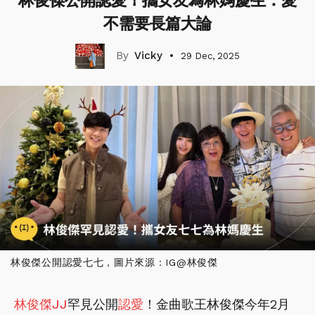
林俊傑公開認愛！攜女友為林媽慶生：愛
不需要長篇大論
Vicky
29 Dec, 2025
林俊傑公開認愛七七，圖片來源：IG@林俊傑
林俊傑
JJ
罕見公開
認愛
！金曲歌王林俊傑今年2月