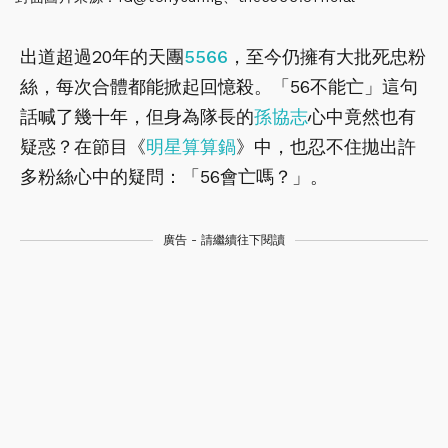
出道超過20年的天團
5566
，至今仍擁有大批死忠粉
絲，每次合體都能掀起回憶殺。「56不能亡」這句
話喊了幾十年，但身為隊長的
孫協志
心中竟然也有
疑惑？在節目《
明星算算鍋
》中，也忍不住拋出許
多粉絲心中的疑問：「56會亡嗎？」。
廣告 - 請繼續往下閱讀