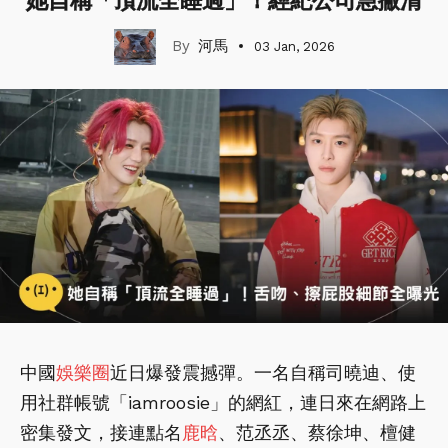
她自稱「頂流全睡過」！經紀公司急撇清
河馬
03 Jan, 2026
中國
娛樂圈
近日爆發震撼彈。一名自稱司曉迪、使
用社群帳號「iamroosie」的網紅，連日來在網路上
密集發文，接連點名
鹿晗
、范丞丞、蔡徐坤、檀健