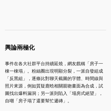
輿論兩極化
事件在各大社群平台持續延燒，網友戲稱「房子一
棟一棟塌」。粉絲圈出現明顯分裂，一派自發組成
「反黑組」，逐條比對聊天截圖的字體、時間線與
照片來源，例如質疑鹿晗相關親吻畫面為合成，試
圖找出爆料漏洞；另一派則陷入「塌房式絕望」，
自嘲「房子塌了還要幫忙遞磚」。