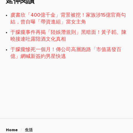
延伸閱讀
虞書欣「400億千金」背景被挖！家族涉15億官商勾
結，曾自曝「帶資進組」當女主角
于朦朧事件再揭「陸娛潛規則」黑暗面！黃子韜、陳
曉接連吐露陪酒文化真相
于朦朧慘死一個月！傳公司高層跑路「市值蒸發百
億」網喊新簽約男星快逃
Home
生活