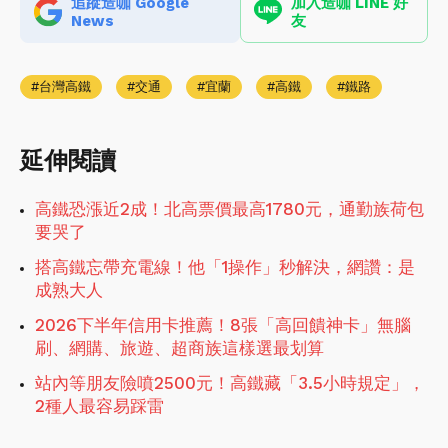
追蹤造咖 Google
加入造咖 LINE 好
News
友
台灣高鐵
交通
宜蘭
高鐵
鐵路
延伸閱讀
高鐵恐漲近2成！北高票價最高1780元，通勤族荷包
要哭了
搭高鐵忘帶充電線！他「1操作」秒解決，網讚：是
成熟大人
2026下半年信用卡推薦！8張「高回饋神卡」無腦
刷、網購、旅遊、超商族這樣選最划算
站內等朋友險噴2500元！高鐵藏「3.5小時規定」，
2種人最容易踩雷