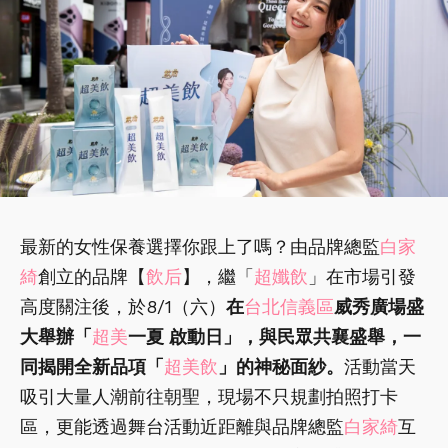
最新的女性保養選擇你跟上了嗎？由品牌總監
白家
綺
創立的品牌【
飲后
】，繼「
超孅飲
」在市場引發
高度關注後，於8/1（六）
在
台北信義區
威秀廣場盛
大舉辦「
超美
一夏 啟動日」，與民眾共襄盛舉，一
同揭開全新品項「
超美飲
」的神秘面紗。
活動當天
吸引大量人潮前往朝聖，現場不只規劃拍照打卡
區，更能透過舞台活動近距離與品牌總監
白家綺
互