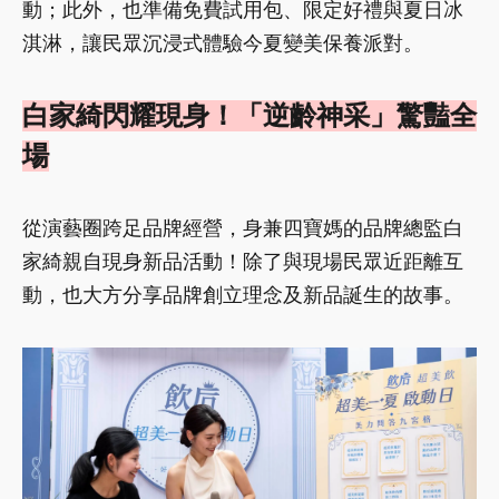
動；此外，也準備免費試用包、限定好禮與夏日冰
淇淋，讓民眾沉浸式體驗今夏變美保養派對。
白家綺閃耀現身！「逆齡神采」驚豔全
場
從演藝圈跨足品牌經營，身兼四寶媽的品牌總監白
家綺親自現身新品活動！除了與現場民眾近距離互
動，也大方分享品牌創立理念及新品誕生的故事。