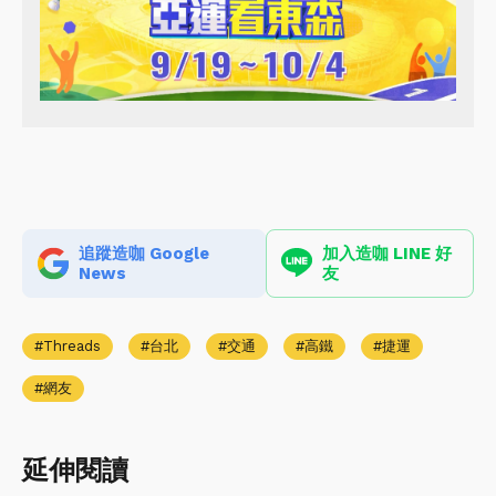
追蹤造咖 Google
加入造咖 LINE 好
News
友
Threads
台北
交通
高鐵
捷運
網友
延伸閱讀