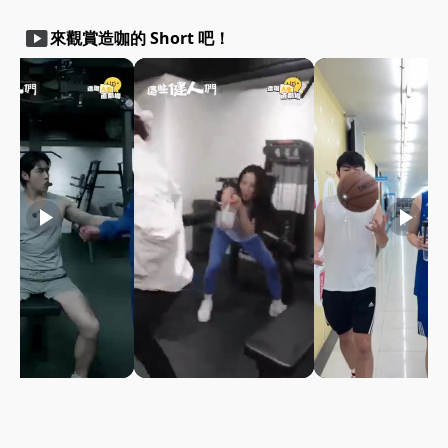
smart_display
來觀賞造咖的 Short 吧！
play_arrow
play_arrow
play_arrow