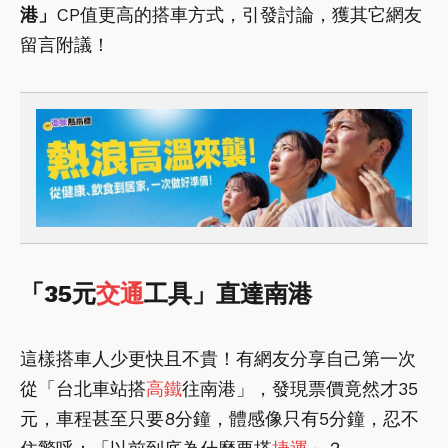
港」
CP值更高的搭車方式，引發討論，獲其它網友
留言附議！
「35元
交通
工具」直達南港
這樣搭車人少更快且不貴！有網友分享自己第一次
從「台北車站搭
高鐵
往南港」，發現票價竟然才35
元，車程甚至只要8分鐘，體感像只有5分鐘，忍不