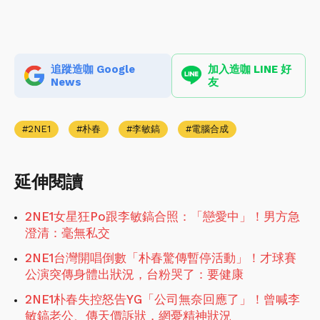
追蹤造咖 Google
加入造咖 LINE 好
News
友
2NE1
朴春
李敏鎬
電腦合成
延伸閱讀
2NE1女星狂Po跟李敏鎬合照：「戀愛中」！男方急
澄清：毫無私交
2NE1台灣開唱倒數「朴春驚傳暫停活動」！才球賽
公演突傳身體出狀況，台粉哭了：要健康
2NE1朴春失控怒告YG「公司無奈回應了」！曾喊李
敏鎬老公、傳天價訴狀，網憂精神狀況