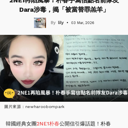
2NE1再陷風暴！朴春手寫信點名前隊友
Dara涉毒，揭「被當替罪羔羊」
lily
03 Mar, 2026
圖片來源：newharoobompark
韓國經典女團
2NE1
朴春
公開信引爆話題！朴春