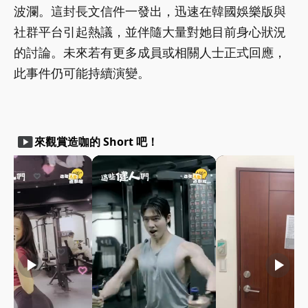
波瀾。這封長文信件一發出，迅速在韓國娛樂版與
社群平台引起熱議，並伴隨大量對她目前身心狀況
的討論。未來若有更多成員或相關人士正式回應，
此事件仍可能持續演變。
smart_display
來觀賞造咖的 Short 吧！
play_arrow
play_arrow
play_arrow