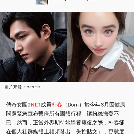
圖片來源：pexels
傳奇女團
2NE1
成員
朴春
（Bom）於今年8月因健康
問題緊急宣布暫停所有團體行程，讓粉絲擔憂不
已。然而，正當外界期待她靜養康復之際，朴春卻
在個人社群媒體上頻頻發出「失控貼文」，更數度