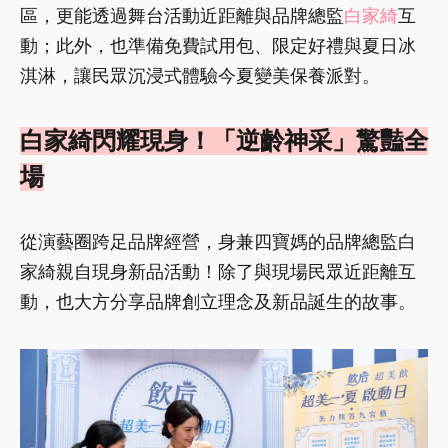
區，更能透過舞台活動近距離與品牌總監
白家綺
互
動；此外，也準備免費試用包、限定好禮與夏日冰
淇淋，讓民眾沉浸式體驗今夏變美保養派對。
白家綺閃耀現身！「逆齡神采」驚豔全
場
從演藝圈跨足品牌經營，身兼四寶媽的品牌總監白
家綺親自現身新品活動！除了與現場民眾近距離互
動，也大方分享品牌創立理念及新品誕生的故事。