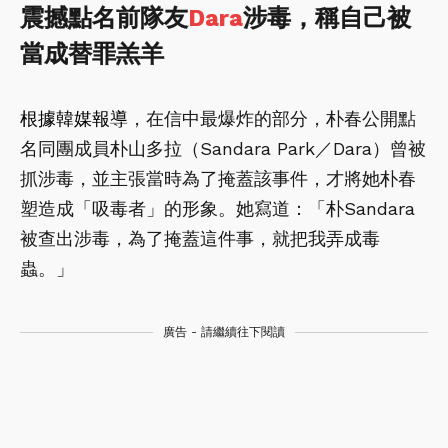
震撼點名前隊友
Dara
涉毒，稱自己被
當成替罪羔羊
根據韓媒
報導
，在信中最爆炸的部分，朴春公開點
名同團成員朴山多拉（Sandara Park／Dara）曾被
抓涉毒，並主張當時為了掩蓋該事件，才將她朴春
塑造成「吸毒者」的形象。她寫道：「朴Sandara
被查出涉毒，為了掩蓋這件事，就把我弄成毒
蟲。」
廣告 - 請繼續往下閱讀