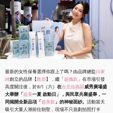
最新的女性保養選擇你跟上了嗎？由品牌總監
白家
綺
創立的品牌【
飲后
】，繼「
超孅飲
」在市場引發
高度關注後，於8/1（六）
在
台北信義區
威秀廣場盛
大舉辦「
超美
一夏 啟動日」，與民眾共襄盛舉，一
同揭開全新品項「
超美飲
」的神秘面紗。
活動當天
吸引大量人潮前往朝聖，現場不只規劃拍照打卡