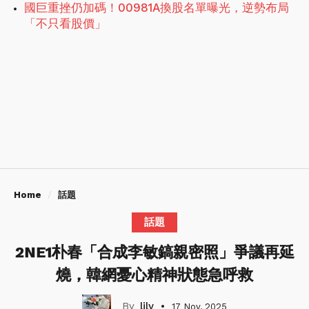
國巨重挫仍加碼！00981A換股名單曝光，逆勢布局
「不只看股價」
Home
話題
話題
2NE1朴春「合成李敏鎬親密照」爭議再延
燒，韓網憂心精神狀態急呼救
lily
17 Nov, 2025