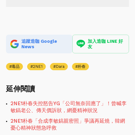
追蹤造咖 Google
加入造咖 LINE 好
News
友
毒品
2NE1
Dara
朴春
延伸閱讀
2NE1朴春失控怒告YG「公司無奈回應了」！曾喊李
敏鎬老公、傳天價訴狀，網憂精神狀況
2NE1朴春「合成李敏鎬親密照」爭議再延燒，韓網
憂心精神狀態急呼救