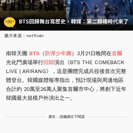
圖片來源：netflixkr
南韓天團
BTS
（
防彈少年團
）3月21日晚間在
首爾
光化門廣場舉行
回歸
演出《BTS THE COMEBACK
LIVE | ARIRANG》，這是團體完成兵役後首次完整
體登台。韓國媒體報導指出，預計現場與周邊地區
合計約 20萬至26萬人聚集首爾市中心，將創下近年
韓國最大規模戶外演出之一。
廣告 - 請繼續往下閱讀