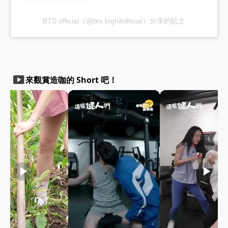
BTS official（@bts.bighitofficial）分享的貼文
smart_display
來觀賞造咖的 Short 吧！
play_arrow
play_arrow
play_arrow