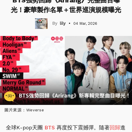
BTS強勢回歸《Arirang》完整曲目曝
光！豪華製作名單＋世界巡演規模曝光
lily
04 Mar, 2026
圖片來源：Weverse
全球K-pop天團
BTS
再度投下震撼彈。隨著
回歸
進