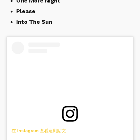
One More Night
Please
Into The Sun
在 Instagram 查看這則貼文