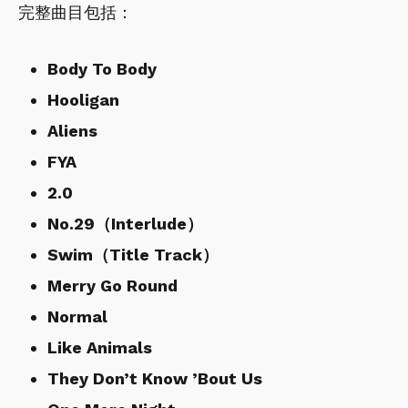
完整曲目包括：
Body To Body
Hooligan
Aliens
FYA
2.0
No.29（Interlude）
Swim（Title Track）
Merry Go Round
Normal
Like Animals
They Don’t Know ’Bout Us