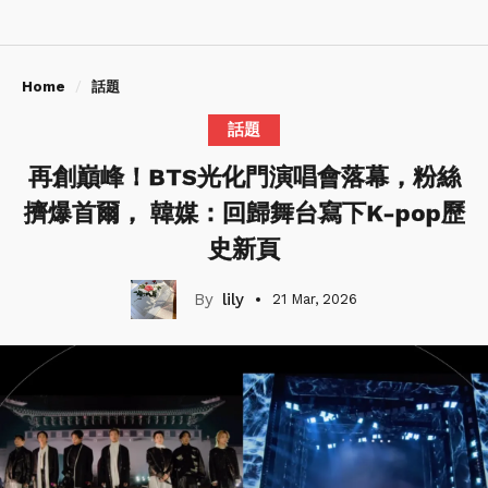
Home
話題
話題
再創巔峰！BTS光化門演唱會落幕，粉絲
擠爆首爾， 韓媒：回歸舞台寫下K-pop歷
史新頁
lily
21 Mar, 2026