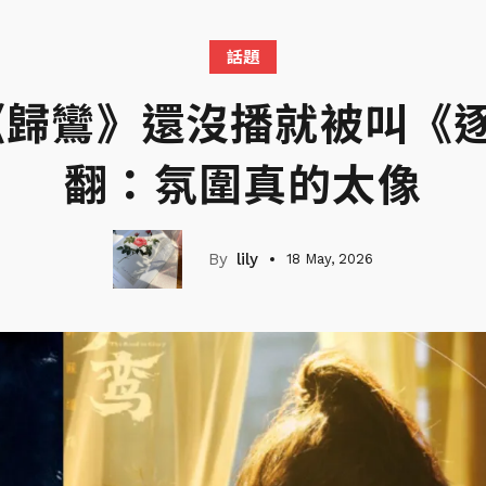
話題
歸鸞》還沒播就被叫《逐
翻：氛圍真的太像
lily
18 May, 2026