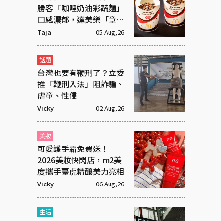
勝客「咖哩奶油彩蔬麵」
口感濃郁，達美樂「章魚
燒披薩」社群新寵
Taja
05 Aug,26
話題
台灣也要有鞭刑了？立委
推「鞭刑入法」阻詐騙、
虐童、性侵
Vicky
02 Aug,26
美妝
可愛護手霜免費送！
2026美妝快閃店，m2美
度攜手臺虎精釀美力亮相
Vicky
06 Aug,26
生活