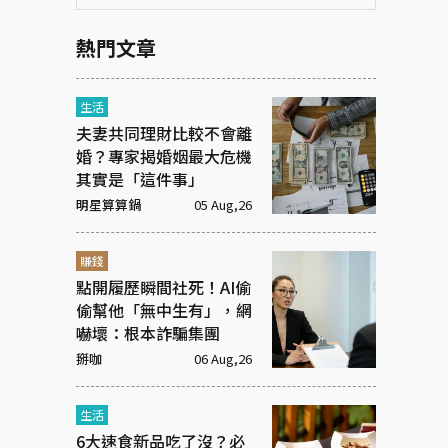
熱門文章
生活
夫妻共同理財比較不會離
婚？專家揭婚姻最大危機
其實是「這件事」
明星算算鍋
05 Aug,26
賺錢
點開履歷瞬間社死！AI偷
偷幫他「無中生有」，網
嚇壞：根本詐騙集團
掰咖
06 Aug,26
生活
6大速食新品吃了沒？必