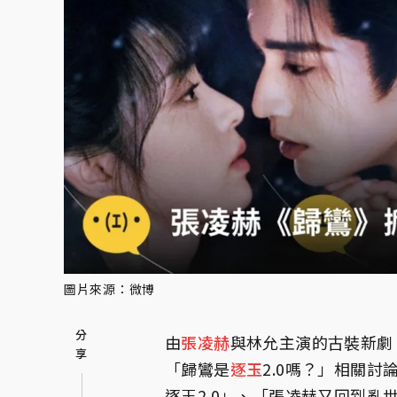
圖片來源：微博
由
張凌赫
與林允主演的古裝新劇
「歸鸞是
逐玉
2.0嗎？」相關
逐玉2.0」、「張凌赫又回到亂