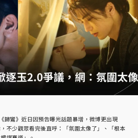
《歸鸞》近日因預告曝光話題暴增，微博更出現
討論，不少觀眾看完後直呼：「氛圍太像了」、「根本
世權謀賽道」。