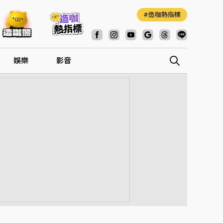
造咖熱指標
娛樂
影音