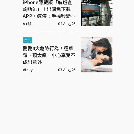
iPhone隱藏版「航班查
詢功能」！出國免下載
APP，瘋傳：手機秒變機
場看板
A+咖
04 Aug,26
生活
愛愛4大危險行為！種草
莓、頂太瘋，小心享受不
成出意外
Vicky
03 Aug,26