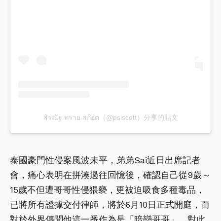
สิรณัฐ ทราย สก๊อต（@psiscott）分享的貼文
泰國豪門性侵案風波未平，弟弟Sai近日出席記者
會，痛心表明在拼湊過往回憶後，確認自己從9歲～
15歲不但遭哥哥性侵猥褻，更被迫吸食多種毒品，
已將所有證據交付律師，將於6月10日正式開庭，而
對於外界傳聞他這一番作為是「暗戀哥哥」，對此