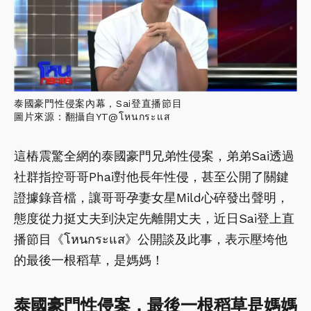
泰國豪門性侵案內幕，Sai登直播節目
圖片來源：翻攝自YT@โหนกระแส
這樁震驚全網的泰國豪門兄弟性侵案，弟弟Sai透過
社群指控哥哥Phai對他長年性侵，甚至公開了關鍵
證據錄音檔，讓哥哥孕妻女星Mild心碎發出聲明，
態度從力挺丈夫到決定先離開丈夫，近日Sai登上直
播節目《โหนกระแส》公開談及此事，表示壓垮他
的最後一根稻草，是媽媽！
泰國豪門性侵案，最後一根稻草是媽媽