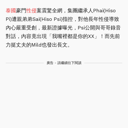
泰國
豪門
性侵
案震驚全網，集團繼承人Phai(Hiso
Pi)遭親弟弟Sai(Hiso Psi)指控，對他長年性侵導致
內心嚴重受創，最新證據曝光，Psi公開與哥哥錄音
對話，內容竟出現「我嘴裡都是你的XX」！而先前
力挺丈夫的Mild也發出長文。
廣告 - 請繼續往下閱讀