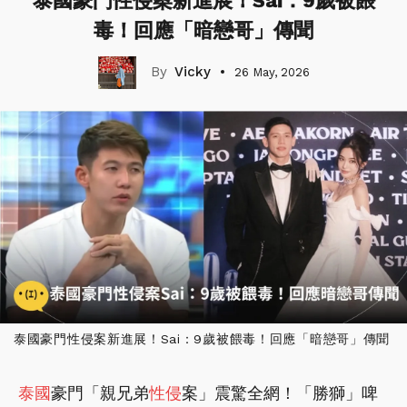
泰國豪門性侵案新進展！Sai：9歲被餵
毒！回應「暗戀哥」傳聞
Vicky
26 May, 2026
泰國豪門性侵案新進展！Sai：9歲被餵毒！回應「暗戀哥」傳聞
泰國
豪門「親兄弟
性侵
案」震驚全網！「勝獅」啤