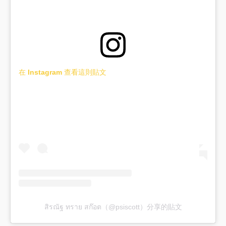
在 Instagram 查看這則貼文
สิรณัฐ ทราย สก๊อต（@psiscott）分享的貼文