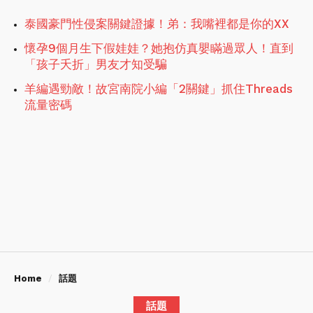
泰國豪門性侵案關鍵證據！弟：我嘴裡都是你的XX
懷孕9個月生下假娃娃？她抱仿真嬰瞞過眾人！直到
「孩子夭折」男友才知受騙
羊編遇勁敵！故宮南院小編「2關鍵」抓住Threads
流量密碼
Home
話題
話題