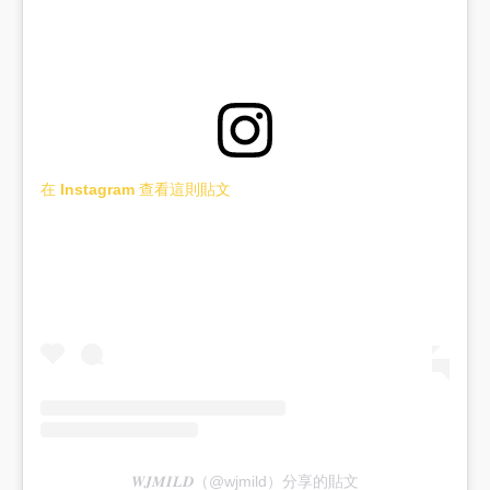
在 Instagram 查看這則貼文
𝑾𝑱𝑴𝑰𝑳𝑫（@wjmild）分享的貼文