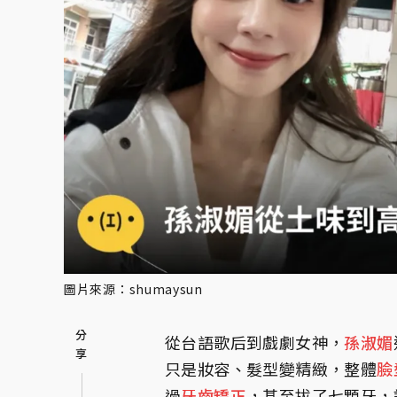
圖片來源：shumaysun
從台語歌后到戲劇女神，
孫淑媚
只是妝容、髮型變精緻，整體
臉
過
牙齒矯正
，甚至拔了七顆牙，