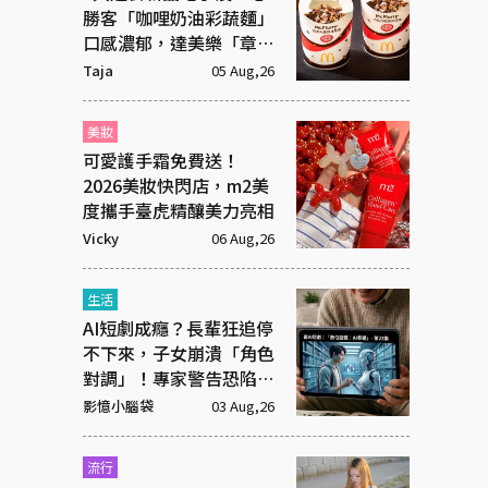
勝客「咖哩奶油彩蔬麵」
口感濃郁，達美樂「章魚
燒披薩」社群新寵
Taja
05 Aug,26
美妝
可愛護手霜免費送！
2026美妝快閃店，m2美
度攜手臺虎精釀美力亮相
Vicky
06 Aug,26
生活
AI短劇成癮？長輩狂追停
不下來，子女崩潰「角色
對調」！專家警告恐陷腦
腐
影憶小腦袋
03 Aug,26
流行