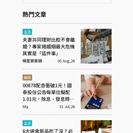
熱門文章
生活
夫妻共同理財比較不會離
婚？專家揭婚姻最大危機
其實是「這件事」
明星算算鍋
05 Aug,26
賺錢
00878配息衝破1元！國
泰投信公告每單位擬配
1.01元，除息、發息時間
一次看！
lily
31 Jul,26
生活
6大速食新品吃了沒？必