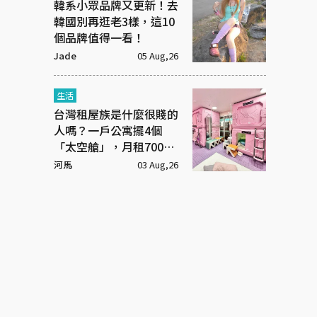
韓系小眾品牌又更新！去
韓國別再逛老3樣，這10
個品牌值得一看！
Jade
05 Aug,26
生活
台灣租屋族是什麼很賤的
人嗎？一戶公寓擺4個
「太空艙」，月租7000
元
河馬
03 Aug,26