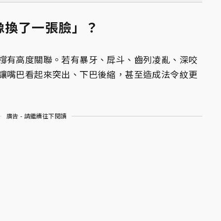
像換了一張臉」？
撐有高度關聯。若有暴牙、戽斗、齒列凌亂、深咬
讓嘴巴看起來突出、下巴後縮，甚至造成法令紋更
廣告 - 請繼續往下閱讀