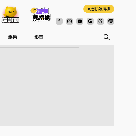
造咖熱指標
娛樂
影音