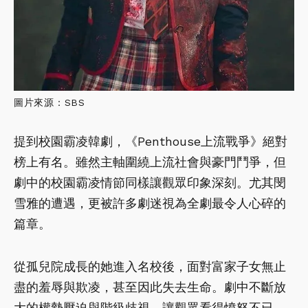
圖片來源：SBS
提到校園霸凌韓劇，《Penthouse上流戰爭》絕對
榜上有名。雖然主軸圍繞上流社會與豪門鬥爭，但
劇中的校園霸凌情節同樣讓觀眾印象深刻。尤其閔
雪雅的遭遇，更被許多劇迷視為全劇最令人心碎的
篇章。
從孤兒院成長的她進入名校後，面對富家子女無止
盡的羞辱與欺凌，甚至因此失去生命。劇中不斷放
大的權勢壓迫與階級歧視，讓觀眾看得憤怒不已。