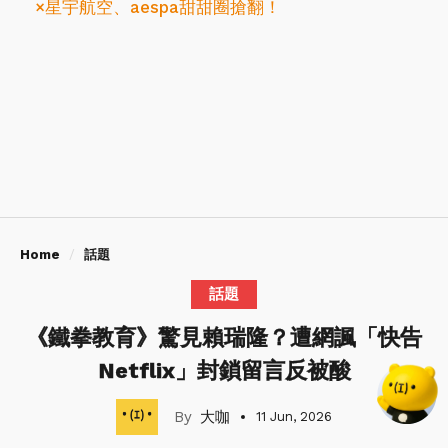
×星宇航空、aespa甜甜圈搶翻！
Home
話題
話題
《鐵拳教育》驚見賴瑞隆？遭網諷「快告
Netflix」封鎖留言反被酸
大咖
11 Jun, 2026