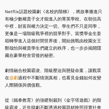
Netflix話題校園劇《名校的階梯》，將故事搬進只
有極少數權貴子女才能進入的菁英學校。在朝信高
中裡，財富與權力決定一切。學生們不只是同學，
更像是一場階級戰爭裡的競爭對手。當獎學金生姜
嘏轉學進入這個封閉世界後，開始挑戰由校園女王
鄭哉怡與權貴學生們建立的秩序，也一步步揭開隱
藏在豪華校舍背後的秘密。
劇情融合校園霸凌、階級壓迫與懸疑命案，讓觀眾
在
追劇
過程中不斷猜測真相，也看見金錢如何改變
人際關係與價值觀。
從《鐵拳教育》的強硬制裁到《金字塔遊戲》的階
級霸凌，近年韓劇不斷透過校園題材映照現實社會