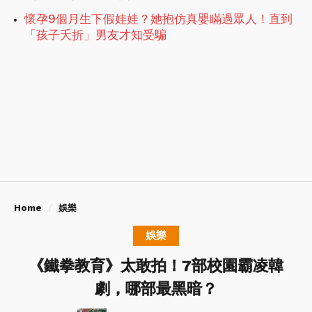
懷孕9個月生下假娃娃？她抱仿真嬰瞞過眾人！直到
「孩子夭折」男友才知受騙
Home
娛樂
娛樂
《鐵拳教育》太敢拍！7部校園霸凌韓
劇，哪部最黑暗？