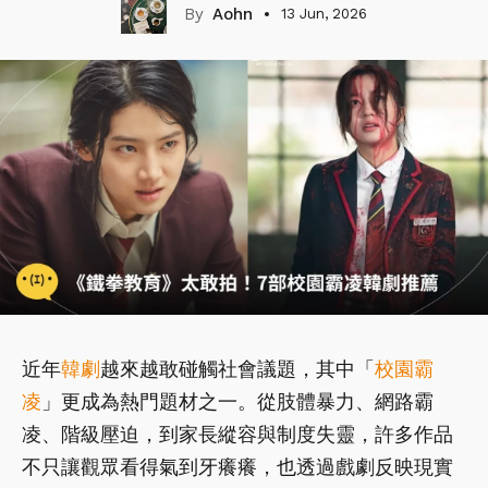
Aohn
13 Jun, 2026
近年
韓劇
越來越敢碰觸社會議題，其中「
校園
霸
凌
」更成為熱門題材之一。從肢體暴力、網路霸
凌、階級壓迫，到家長縱容與制度失靈，許多作品
不只讓觀眾看得氣到牙癢癢，也透過戲劇反映現實