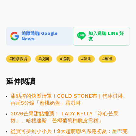
追蹤造咖 Google
加入造咖 LINE 好
News
友
鐵拳教育
校園
追劇
韓劇
霸凌
延伸閱讀
甜點控的快樂清單！COLD STONE布丁狗冰淇淋、
再睡5分鐘「蜜桃奶蓋」霜淇淋
2026芒果甜點推薦！ LADY KELLY「冰心芒果
捲」、哈根達斯「芒椰葡萄柚脆皮雪糕」
從寶可夢到小小兵！9大超萌聯名席捲初夏：星巴克