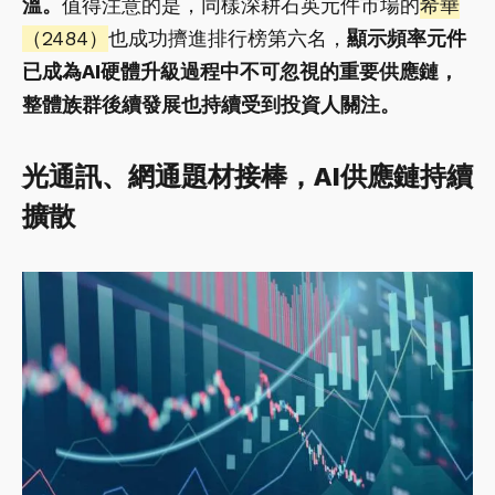
溫。
值得注意的是，同樣深耕石英元件市場的
希華
（2484）
也成功擠進排行榜第六名，
顯示頻率元件
已成為AI硬體升級過程中不可忽視的重要供應鏈，
整體族群後續發展也持續受到投資人關注。
光通訊、網通題材接棒，AI供應鏈持續
擴散