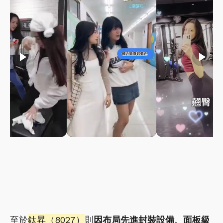
play_arrow
play_arrow
play_arrow
至於
鈦昇（8027）
則
因布局先進封裝設備、面板級