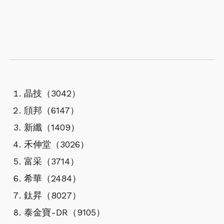
晶技（3042）
頎邦（6147）
新纖（1409）
禾伸堂（3026）
富采（3714）
希華（2484）
鈦昇（8027）
泰金寶-DR（9105）