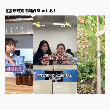
smart_display
來觀賞造咖的 Short 吧！
play_arrow
play_arrow
play_arrow