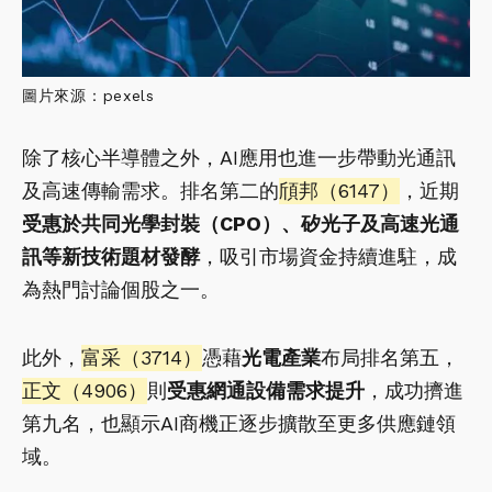
圖片來源：pexels
除了核心半導體之外，AI應用也進一步帶動光通訊
及高速傳輸需求。排名第二的
頎邦（6147）
，近期
受惠於共同光學封裝（CPO）、矽光子及高速光通
訊等新技術題材發酵
，吸引市場資金持續進駐，成
為熱門討論個股之一。
此外，
富采（3714）
憑藉
光電產業
布局排名第五，
正文（4906）
則
受惠網通設備需求提升
，成功擠進
第九名，也顯示AI商機正逐步擴散至更多供應鏈領
域。