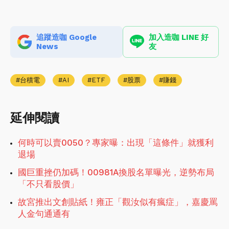
追蹤造咖 Google
加入造咖 LINE 好
News
友
台積電
AI
ETF
股票
賺錢
延伸閱讀
何時可以賣0050？專家曝：出現「這條件」就獲利
退場
國巨重挫仍加碼！00981A換股名單曝光，逆勢布局
「不只看股價」
故宮推出文創貼紙！雍正「觀汝似有瘋症」，嘉慶罵
人金句通通有