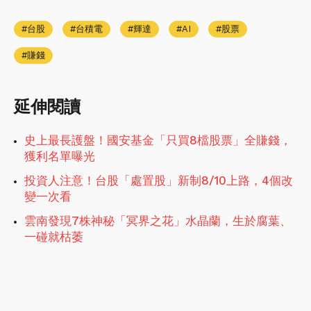
台股
台積電
輝達
AI
股票
賺錢
延伸閱讀
史上最長護盤！國安基金「只買8檔股票」全賺錢，
獲利名單曝光
投資人注意！台股「處置股」新制8/10上路，4個改
變一次看
雲南發現7株神秘「冥界之花」水晶蘭，生於腐葉、
一碰就枯萎