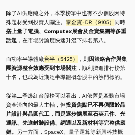
除了AI供應鏈之外，本季榜單中也有不少個股因特
殊題材受到投資人關注。
泰金寶-DR（9105）
同時
搭上量子電腦、Computex展會及金寶集團等多重
話題
，在市場討論度快速升溫下排名第八。
而功率半導體廠
台半（5425）
，則
因策略合作與集
團資源整合效應受到市場關注
，順利擠進排行榜第
十名，也成為近期泛半導體概念股中的熱門標的。
從第二季爆紅台股榜可以看出，AI依舊是牽動市場
資金流向的最大主軸，但
投資焦點已不再侷限於晶
片設計與晶圓代工，而是逐步擴展至石英元件、光
通訊、先進封裝設備、網通以及新材料等完整供應
鏈。
另一方面，SpaceX、量子運算等新興科技概