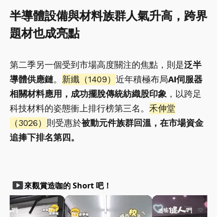
半導體設備與材料族群人氣升高，跨界
題材也成亮點
第二季另一個受到市場高度關注的焦點，則是
泛半
導體供應鏈
。
新纖（1409）
近年積極布局
AI伺服器
相關材料應用，成功擺脫傳統紡織股印象
，以跨足
科技材料的姿態衝上排行榜第三名。
禾伸堂
（3026）
則受惠於
被動元件族群回溫，在市場資金
追捧下排名第四。
smart_display
來觀賞造咖的 Short 吧！