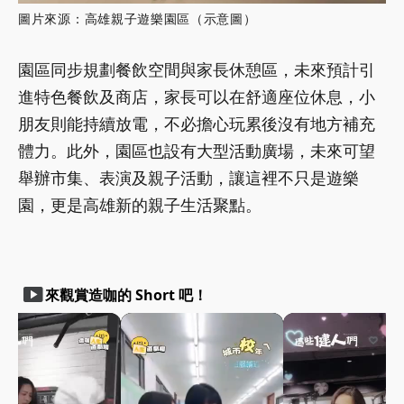
圖片來源：高雄親子遊樂園區（示意圖）
園區同步規劃餐飲空間與家長休憩區，未來預計引
進特色餐飲及商店，家長可以在舒適座位休息，小
朋友則能持續放電，不必擔心玩累後沒有地方補充
體力。此外，園區也設有大型活動廣場，未來可望
舉辦市集、表演及親子活動，讓這裡不只是遊樂
園，更是高雄新的親子生活聚點。
smart_display
來觀賞造咖的 Short 吧！