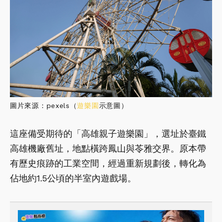
圖片來源：pexels（
遊樂園
示意圖）
這座備受期待的「高雄親子遊樂園」，選址於臺鐵
高雄機廠舊址，地點橫跨鳳山與苓雅交界。原本帶
有歷史痕跡的工業空間，經過重新規劃後，轉化為
佔地約1.5公頃的半室內遊戲場。