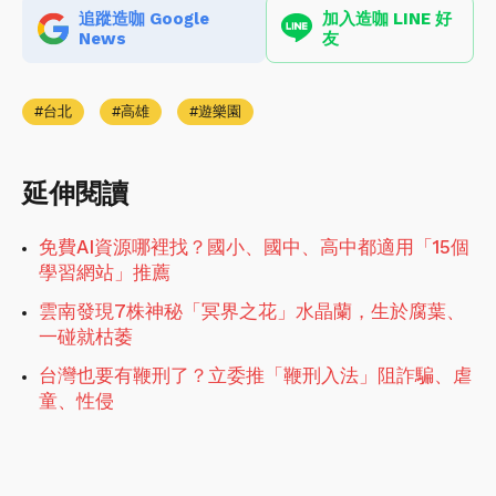
追蹤造咖 Google
加入造咖 LINE 好
News
友
台北
高雄
遊樂園
延伸閱讀
免費AI資源哪裡找？國小、國中、高中都適用「15個
學習網站」推薦
雲南發現7株神秘「冥界之花」水晶蘭，生於腐葉、
一碰就枯萎
台灣也要有鞭刑了？立委推「鞭刑入法」阻詐騙、虐
童、性侵