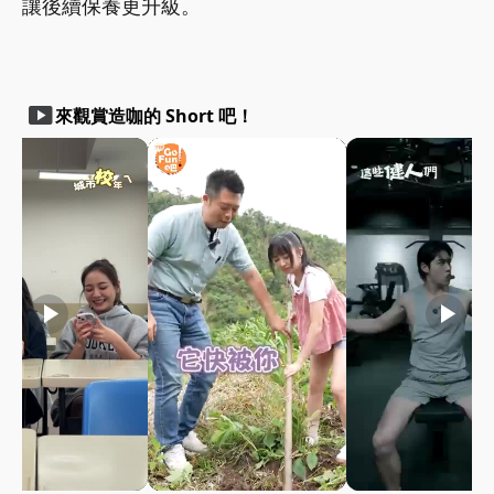
讓後續保養更升級。
smart_display
來觀賞造咖的 Short 吧！
play_arrow
play_arrow
play_arrow