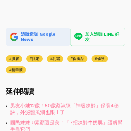
追蹤造咖 Google
加入造咖 LINE 好
News
友
肌膚
抗老
乳霜
保養品
修護
精華液
延伸閱讀
男友小她12歲！50歲蔡淑臻「神級凍齡」保養4秘
訣，外泌體風潮也跟上了
國民妹妹IU素顏還是美！「7招凍齡牛奶肌」護膚幫
手靠它們