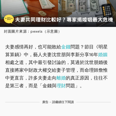
封面圖片來源：pexels（示意圖）
夫妻感情再好，也可能敗給
金錢
問題？節目《明星
算算鍋》中，藝人夫妻沈世朋與李新分享16年
婚姻
相處之道，其中最引發討論的，莫過於沈世朋婚後
直接將家中財政大權交給妻子管理，而命理師詹惟
中更直言，許多夫妻走向
離婚
的真正原因，往往不
是第三者，而是「金錢與
理財
問題」。
廣告 - 請繼續往下閱讀