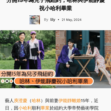
分開15年為兒子飛紐約，哈林與伊能靜慶
祝小哈利畢業
lily
21 May, 2024
藝人
庾澄慶
（
哈林
）與前妻
伊能靜
離婚
15年，近
日，因
小哈利
順利
畢業
於紐約大學帝勢藝術學院