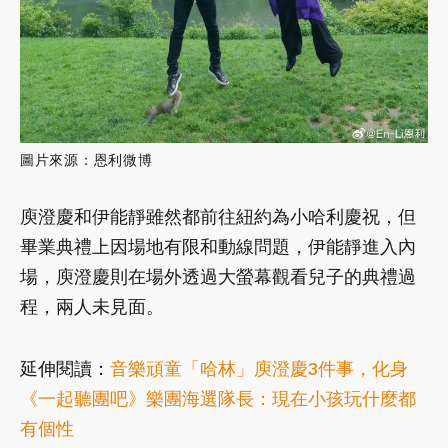
圖片來源：恩利微博
庾澄慶和伊能靜雖然都前往紐約為小哈利慶祝，但
畢業典禮上因場地有限和動線問題，伊能靜進入內
場，庾澄慶則在場外透過大螢幕觀看兒子的典禮過
程，兩人未見面。
延伸閱讀：
音樂頑童「哈林」庾澄慶3件事，化身
《一起聽團吧》樂團海選隊長：現在小孩玩什麼都
有個性