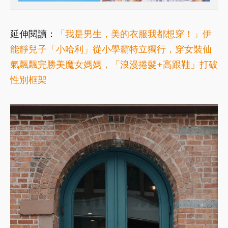
延伸閱讀：
「我是男生，美的衣服我都想穿！」伊
能靜兒子「小哈利」從小學霸特立獨行，穿女裝仙
氣飄飄完勝美魔女媽媽，「浪漫捲髮+高跟鞋」打破
性別框架