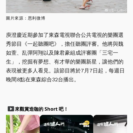
圖片來源：恩利微博
庾澄慶近期參加了東森電視聯合公共電視的樂團選
秀節目《一起聽團吧》，擔任聽團評審。他將與魏
如萱、乱彈阿翔以及陳君豪組成評審團「三宅一
生」，挖掘有夢想、有才華的樂團新星，讓他們的
表現被更多人看見。該節目將於7月7日起，每週日
晚間8點在東森綜合32台播出。
smart_display
來觀賞造咖的 Short 吧！