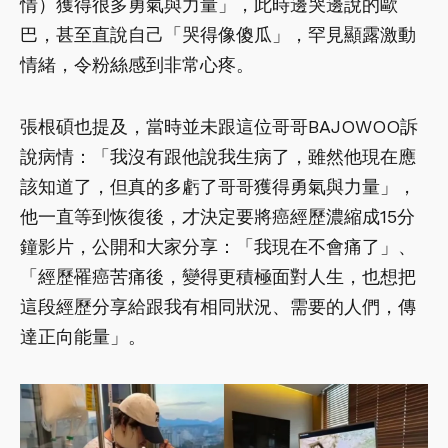
情）獲得很多勇氣與力量」，此時邊哭邊說的歐
巴，甚至直說自己「哭得像傻瓜」，罕見顯露激動
情緒，令粉絲感到非常心疼。
張根碩也提及，當時並未跟這位哥哥BAJOWOO訴
說病情：「我沒有跟他說我生病了，雖然他現在應
該知道了，但真的多虧了哥哥獲得勇氣與力量」，
他一直等到恢復後，才決定要將癌經歷濃縮成15分
鐘影片，公開和大家分享：「我現在不會痛了」、
「經歷罹癌苦痛後，變得更積極面對人生，也想把
這段經歷分享給跟我有相同狀況、需要的人們，傳
達正向能量」。