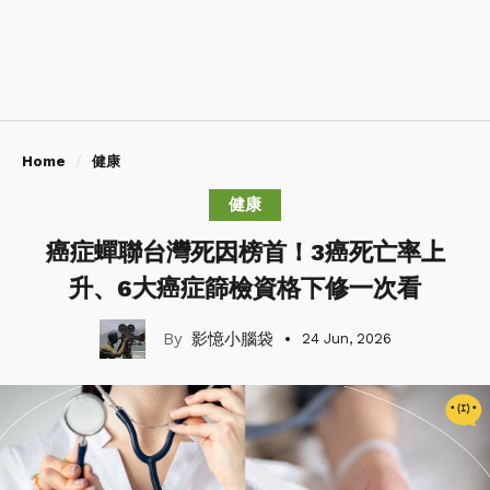
Home
健康
健康
癌症蟬聯台灣死因榜首！3癌死亡率上
升、6大癌症篩檢資格下修一次看
影憶小腦袋
24 Jun, 2026