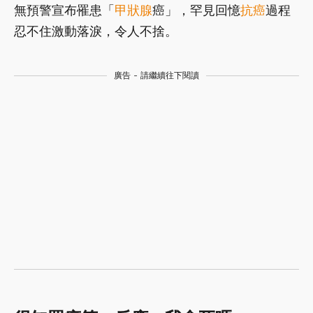
無預警宣布罹患「
甲狀腺
癌」，罕見回憶
抗癌
過程
忍不住激動落淚，令人不捨。
廣告 - 請繼續往下閱讀