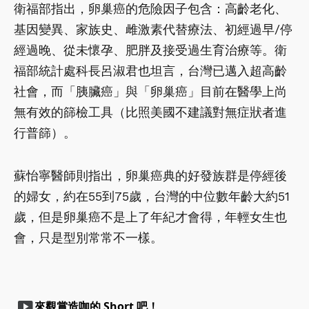
衛福部指出，卵巢癌的危險因子包含：高齡老化、
基因變異、家族史、雌激素代替療法、初經過早/停
經過晚、從未懷孕、肥胖及接受過生育治療等。衛
福部統計處科長呂淑君也坦言，台灣已邁入超高齡
社會，而「胰臟癌」與「卵巢癌」目前在醫學上尚
無有效的篩檢工具（比照美國不建議對無症狀者進
行普篩）。
蘇怡寧醫師則指出，卵巢癌典的好發族群是停經後
的婦女，約在55到75歲，台灣的中位數年齡大約51
歲，但是卵巢癌不是上了年紀才會得，年輕女生也
會，只是型別常常不一樣。
smart_display
來觀賞造咖的 Short 吧！