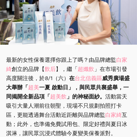
最新的女性保養選擇你跟上了嗎？由品牌總監
白家
綺
創立的品牌【
飲后
】，繼「
超孅飲
」在市場引發
高度關注後，於8/1（六）
在
台北信義區
威秀廣場盛
大舉辦「
超美
一夏 啟動日」，與民眾共襄盛舉，一
同揭開全新品項「
超美飲
」的神秘面紗。
活動當天
吸引大量人潮前往朝聖，現場不只規劃拍照打卡
區，更能透過舞台活動近距離與品牌總監
白家綺
互
動；此外，也準備免費試用包、限定好禮與夏日冰
淇淋，讓民眾沉浸式體驗今夏變美保養派對。