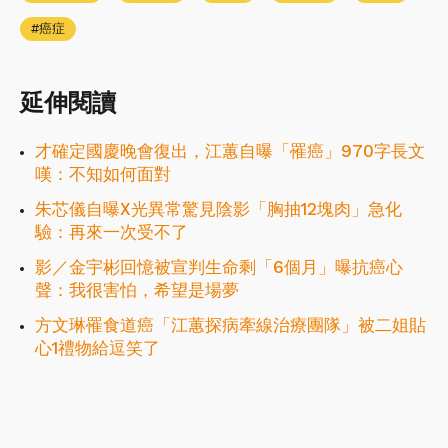
癌症
延伸閱讀
才確定國慶晚會復出，江蕙自曝「罹癌」970字長文
嘆：不知如何面對
朱芯儀自曝X光異常驚見陰影「胸抽12塊肉」急化
驗：再來一次受不了
影／金宇彬回憶被宣判生命剩「6個月」曝抗癌心
聲：我很害怕，希望是場夢
方文琳罹食道癌「江蕙探病牽線治療團隊」被二姐貼
心1禮物給逗笑了