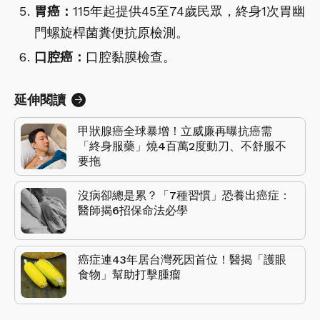
胃癌：
115年起提供45至74歲民眾，終身1次胃幽
門螺旋桿菌糞便抗原檢測。
口腔癌：
口腔黏膜檢查。
延伸閱讀
甲狀腺癌全球暴增！立威廉再曝抗癌需
「終身服藥」燒4百萬2度動刀、不舒服不
要拖
沒病卻總是累？「7種習慣」恐養出癌症：
醫師揭6招保命法必學
癌症連43年居台灣死因首位！醫揭「護眼
食物」幫助打擊腫瘤