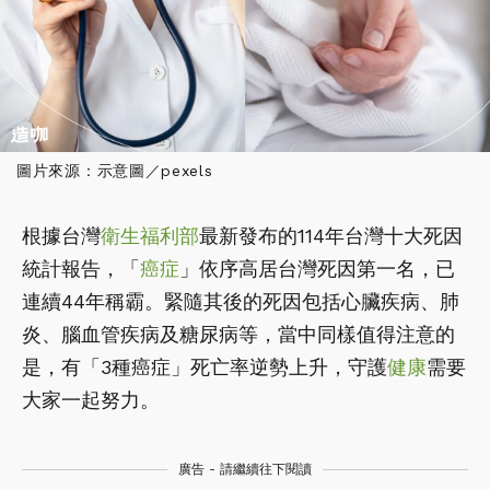
圖片來源：示意圖／pexels
根據台灣
衛生福利部
最新發布的114年台灣十大死因
統計報告，「
癌症
」依序高居台灣死因第一名，已
連續44年稱霸。緊隨其後的死因包括心臟疾病、肺
炎、腦血管疾病及糖尿病等，當中同樣值得注意的
是，有「3種癌症」死亡率逆勢上升，守護
健康
需要
大家一起努力。
廣告 - 請繼續往下閱讀