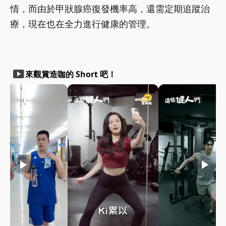
情，而由於甲狀腺癌復發機率高，還需定期追蹤治
療，現在也在全力進行健康的管理。
smart_display
來觀賞造咖的 Short 吧！
play_arrow
play_arrow
play_arrow