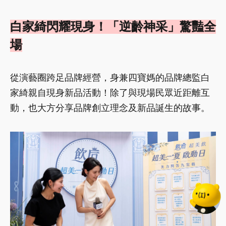
白家綺閃耀現身！「逆齡神采」驚豔全
場
從演藝圈跨足品牌經營，身兼四寶媽的品牌總監白
家綺親自現身新品活動！除了與現場民眾近距離互
動，也大方分享品牌創立理念及新品誕生的故事。