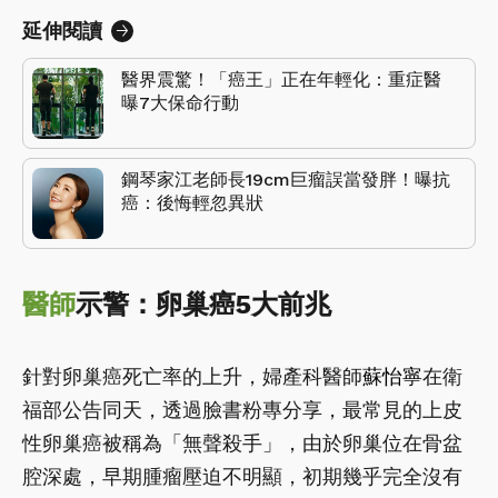
延伸閱讀
醫界震驚！「癌王」正在年輕化：重症醫
曝7大保命行動
鋼琴家江老師長19cm巨瘤誤當發胖！曝抗
癌：後悔輕忽異狀
醫師
示警：卵巢癌5大前兆
針對卵巢癌死亡率的上升，婦產科醫師
蘇怡寧
在衛
福部公告同天，透過臉書粉專分享，最常見的上皮
性卵巢癌被稱為「無聲殺手」，由於卵巢位在骨盆
腔深處，早期腫瘤壓迫不明顯，初期幾乎完全沒有