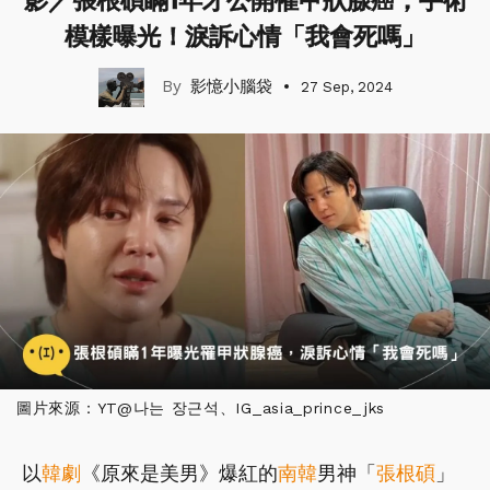
影／張根碩瞞1年才公開罹甲狀腺癌，手術
模樣曝光！淚訴心情「我會死嗎」
影憶小腦袋
27 Sep, 2024
圖片來源：YT@나는 장근석、IG_asia_prince_jks
以
韓劇
《原來是美男》爆紅的
南韓
男神「
張根碩
」