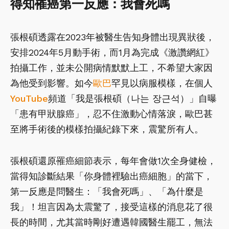
得知罹癌第一反應：我會死嗎
張根碩透露在2023年被醫生告知身體出現異狀後，
安排2024年5月動手術，而1月為完成《激讚網紅》
拍攝工作，並未公開病情默默上工，不希望大家因
為他受到影響。如今
歐巴
罕見以病服模樣，在個人
YouTube
頻道「我是張根碩（나는 장근석）」自曝
「患有甲狀腺癌」，忍不住激動心情落淚，歐巴甚
至將手術後的模樣拍攝紀錄下來，震驚所有人。
張根碩還原罹癌細節表示，每年會做1次全身健檢，
當得知診斷結果「你身體裡驗出癌細胞」的當下，
第一反應是問醫生：「我會死嗎」、「為什麼是
我」！坦言因為太震驚了，接受這樣的消息花了很
長的時間，尤其當時剛好遭遇韓國醫生罷工，無法