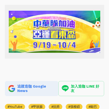
追蹤造咖 Google
加入造咖 LINE 好
News
友
YouTube
甲狀腺
抗癌
張根碩
歐巴