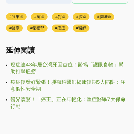
卵巢癌
抗癌
乳癌
肺癌
胰臟癌
健康
衛福部
癌症
醫師
延伸閱讀
癌症連43年居台灣死因首位！醫揭「護眼食物」幫
助打擊腫瘤
癌症復發好緊張！腫瘤科醫師揭康復期5大陷阱：注
意假性安全期
醫界震驚！「癌王」正在年輕化：重症醫曝7大保命
行動