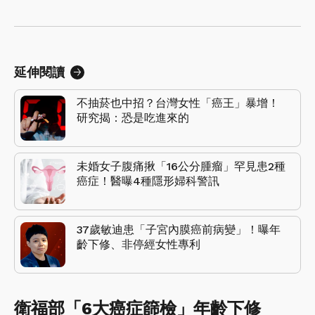
延伸閱讀
不抽菸也中招？台灣女性「癌王」暴增！
研究揭：恐是吃進來的
未婚女子腹痛揪「16公分腫瘤」罕見患2種
癌症！醫曝4種隱形婦科警訊
37歲敏迪患「子宮內膜癌前病變」！曝年
齡下修、非停經女性專利
衛福部「6大癌症篩檢」年齡下修