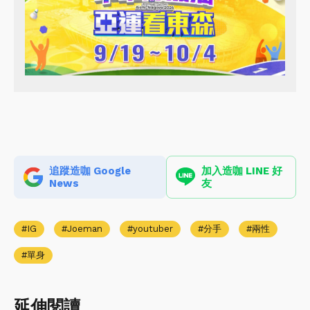
追蹤造咖 Google
加入造咖 LINE 好
News
友
IG
Joeman
youtuber
分手
兩性
單身
延伸閱讀