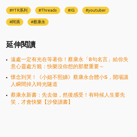
YTR系列
Threads
IG
youtuber
阿滴
蔡康永
延伸閱讀
遠處一定有光在等著你！蔡康永「8句名言」給你失
意心靈處方籤：快樂沒你想的那麼重要～
懷念到哭！《小姐不熙娣》蔡康永合體小S，開場讓
人瞬間掉入時光隧道
蔡康永新書：先去做，然後感受！有時候人生要先
笑，才會快樂【沙發讀書】