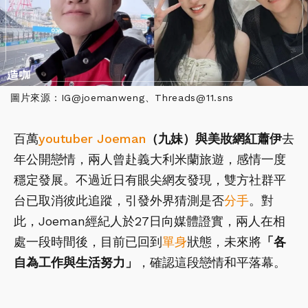
圖片來源：IG@joemanweng、Threads@11.sns
百萬
youtuber
Joeman
（九妹）
與美妝網紅
蕭伊
去
年公開戀情，兩人曾赴義大利米蘭旅遊，感情一度
穩定發展。不過近日有眼尖網友發現，雙方社群平
台已取消彼此追蹤，引發外界猜測是否
分手
。對
此，Joeman經紀人於27日向媒體證實，兩人在相
處一段時間後，目前已回到
單身
狀態，未來將
「各
自為工作與生活努力」
，確認這段戀情和平落幕。