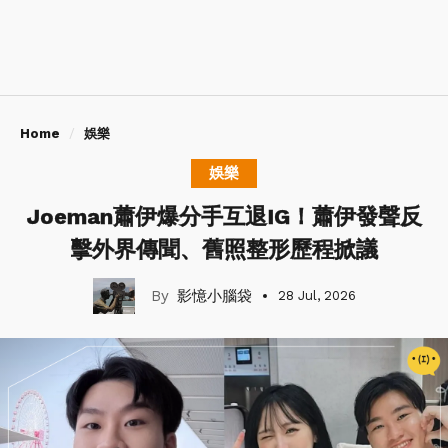
Home
娛樂
娛樂
Joeman蕭伊爆分手互退IG！蕭伊發聲反
擊外界傳聞、舊照整形歷程掀議
影憶小腦袋
28 Jul, 2026