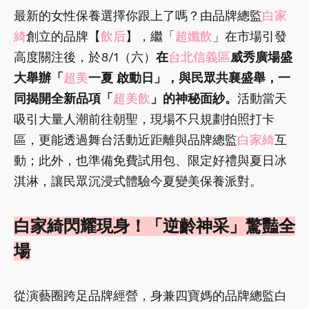
最新的女性保養選擇你跟上了嗎？由品牌總監
白家
綺
創立的品牌【
飲后
】，繼「
超孅飲
」在市場引發
高度關注後，於8/1（六）
在
台北信義區
威秀廣場盛
大舉辦「
超美
一夏 啟動日」，與民眾共襄盛舉，一
同揭開全新品項「
超美飲
」的神秘面紗。
活動當天
吸引大量人潮前往朝聖，現場不只規劃拍照打卡
區，更能透過舞台活動近距離與品牌總監
白家綺
互
動；此外，也準備免費試用包、限定好禮與夏日冰
淇淋，讓民眾沉浸式體驗今夏變美保養派對。
白家綺閃耀現身！「逆齡神采」驚豔全
場
從演藝圈跨足品牌經營，身兼四寶媽的品牌總監白