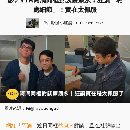
影／YTR阿滴同框對談蔡康永！狂讚「相
處細節」：實在太佩服
影憶小腦袋
08 Oct, 2024
圖片來源：IG@rayduenglish
網紅
「
阿滴
」近日同框
蔡康永
對談，且在社群曬出