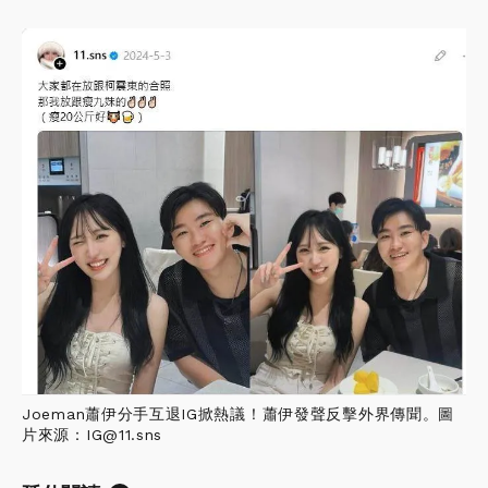
Joeman蕭伊分手互退IG掀熱議！蕭伊發聲反擊外界傳聞。圖
片來源：IG@11.sns