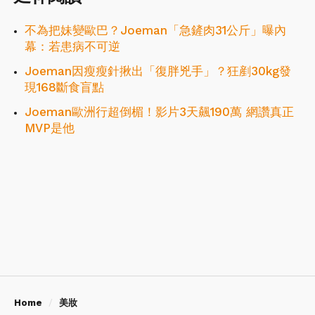
不為把妹變歐巴？Joeman「急鏟肉31公斤」曝內
幕：若患病不可逆
Joeman因瘦瘦針揪出「復胖兇手」？狂剷30kg發
現168斷食盲點
Joeman歐洲行超倒楣！影片3天飆190萬 網讚真正
MVP是他
Home
美妝