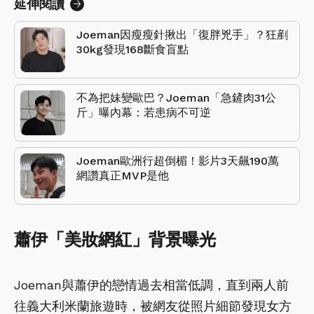
延伸閱讀
Joeman因瘦瘦針揪出「復胖兇手」？狂剷
30kg發現168斷食盲點
不為把妹變歐巴？Joeman「急鏟肉31公
斤」曝內幕：若患病不可逆
Joeman歐洲行超倒楣！影片3天飆190萬
網讚真正MVP是他
蕭伊「美妝網紅」背景曝光
Joeman與蕭伊的戀情過去相當低調，直到兩人前
往義大利米蘭旅遊時，被網友從照片細節發現女方