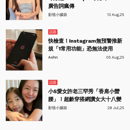
廣告詞瘋傳
影憶小腦袋
13 Aug,25
話題
快檢查！Instagram無預警推新
規「1常用功能」恐無法使用
Aohn
05 Aug,25
話題
小S愛女許老三罕秀「香肩小蠻
腰」！超齡穿搭網讚女大十八變
影憶小腦袋
28 Jul,25