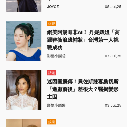
JOYCE
08 Jul,25
娛樂
網美阿湯哥非AI！ 丹妮婊姐「高
跟鞋衝浪邊補妝」台灣第一人挑
戰成功
影憶小腦袋
07 Jul,25
話題
迷因圖瘋傳！貝佐斯辣妻桑切斯
「進廠前後」差很大？醫揭變形
主因
影憶小腦袋
03 Jul,25
娛樂