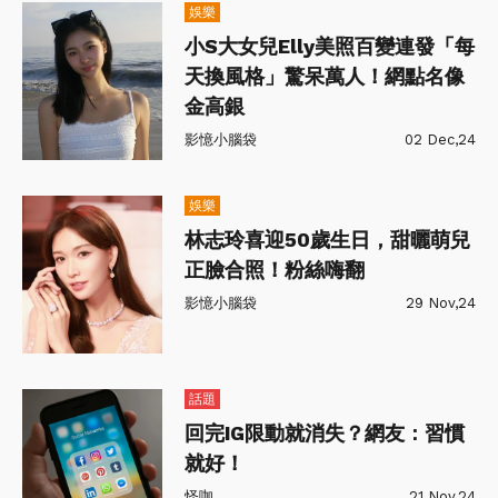
娛樂
小S大女兒Elly美照百變連發「每
天換風格」驚呆萬人！網點名像
金高銀
影憶小腦袋
02 Dec,24
娛樂
林志玲喜迎50歲生日，甜曬萌兒
正臉合照！粉絲嗨翻
影憶小腦袋
29 Nov,24
話題
回完IG限動就消失？網友：習慣
就好！
怪咖
21 Nov,24