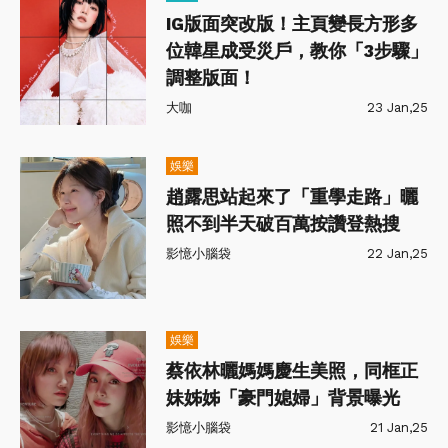
IG版面突改版！主頁變長方形多
位韓星成受災戶，教你「3步驟」
調整版面！
大咖
23 Jan,25
娛樂
趙露思站起來了「重學走路」曬
照不到半天破百萬按讚登熱搜
影憶小腦袋
22 Jan,25
娛樂
蔡依林曬媽媽慶生美照，同框正
妹姊姊「豪門媳婦」背景曝光
影憶小腦袋
21 Jan,25