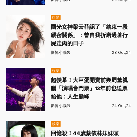
娛樂
國光女神梁云菲認了「結束一段
親密關係」：曾自我折磨過著行
屍走肉的日子
影憶小腦袋
28 Oct,24
娛樂
超羨慕！大巨蛋開賣前獲周董親
贈「演唱會門票」13年前也送票
給他：人生巔峰
影憶小腦袋
24 Oct,24
娛樂
回憶殺！44歲蔡依林妹妹頭