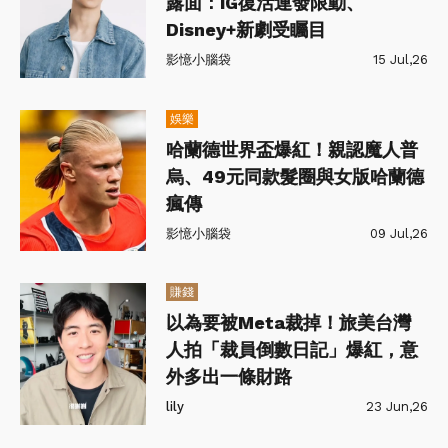
露面：IG復活連發限動、
Disney+新劇受矚目
影憶小腦袋
15 Jul,26
娛樂
哈蘭德世界盃爆紅！親認魔人普
烏、49元同款髮圈與女版哈蘭德
瘋傳
影憶小腦袋
09 Jul,26
賺錢
以為要被Meta裁掉！旅美台灣
人拍「裁員倒數日記」爆紅，意
外多出一條財路
lily
23 Jun,26