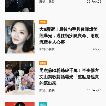
影憶小腦袋
05 Feb,25
娛樂
大S驟逝！最後勾手具俊曄燦笑
照曝光，過往宿疾險喪命、兩度
流產令人心疼
影憶小腦袋
03 Feb,25
娛樂
周杰倫IG粉絲破千萬！半夜催方
文山寫歌對話曝光「重點是他真
的寫出來」
影憶小腦袋
03 Feb,25
生活