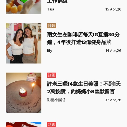
工作群組
Taja
15 Apr,26
賺錢
兩女生在咖啡店每天IG直播30分
鐘，4年後打造13億健身品牌
lily
14 Apr,26
話題
許老三曬14歲生日美照！不到1天
2萬按讚，釣媽媽小S幽默留言
影憶小腦袋
07 Apr,26
話題