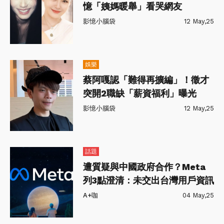
憶「姨媽暖舉」看哭網友
影憶小腦袋
12 May,25
娛樂
蔡阿嘎認「難得再擴編」！徵才
突開2職缺「薪資福利」曝光
影憶小腦袋
12 May,25
話題
遭質疑與中國政府合作？Meta
列3點澄清：未交出台灣用戶資訊
A+咖
04 May,25