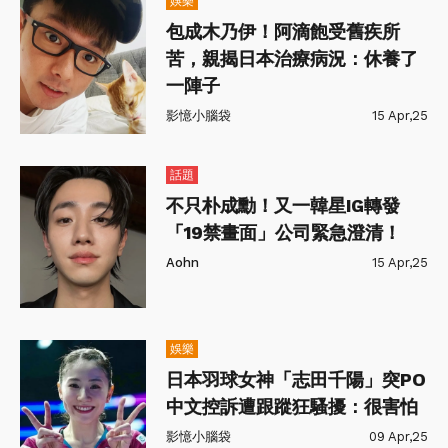
娛樂
包成木乃伊！阿滴飽受舊疾所
苦，親揭日本治療病況：休養了
一陣子
影憶小腦袋
15 Apr,25
話題
不只朴成勳！又一韓星IG轉發
「19禁畫面」公司緊急澄清！
Aohn
15 Apr,25
娛樂
日本羽球女神「志田千陽」突PO
中文控訴遭跟蹤狂騷擾：很害怕
影憶小腦袋
09 Apr,25