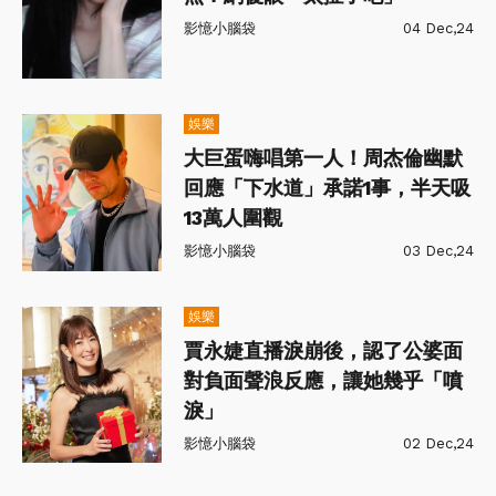
影憶小腦袋
04 Dec,24
娛樂
大巨蛋嗨唱第一人！周杰倫幽默
回應「下水道」承諾1事，半天吸
13萬人圍觀
影憶小腦袋
03 Dec,24
娛樂
賈永婕直播淚崩後，認了公婆面
對負面聲浪反應，讓她幾乎「噴
淚」
影憶小腦袋
02 Dec,24