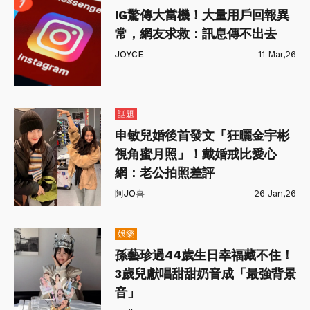
IG驚傳大當機！大量用戶回報異
常，網友求救：訊息傳不出去
JOYCE
11 Mar,26
話題
申敏兒婚後首發文「狂曬金宇彬
視角蜜月照」！戴婚戒比愛心
網：老公拍照差評
阿JO喜
26 Jan,26
娛樂
孫藝珍過44歲生日幸福藏不住！
3歲兒獻唱甜甜奶音成「最強背景
音」