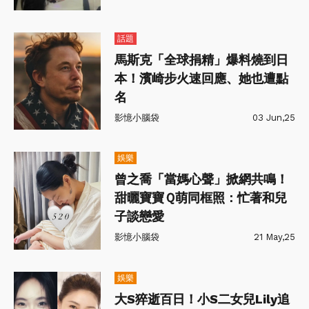
話題
馬斯克「全球捐精」爆料燒到日
本！濱崎步火速回應、她也遭點
名
影憶小腦袋
03 Jun,25
娛樂
曾之喬「當媽心聲」掀網共鳴！
甜曬寶寶Ｑ萌同框照：忙著和兒
子談戀愛
影憶小腦袋
21 May,25
娛樂
大S猝逝百日！小S二女兒Lily追