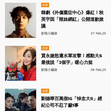
娛樂
韓劇《外傷重症中心》爆紅！秋
英宇因「辣妹網紅」公開道歉掀
議
影憶小腦袋
07 Feb,25
娛樂
賈永婕怒遭水軍攻擊！感動大S
最後說「3個字」暖心力挺
影憶小腦袋
06 Feb,25
娛樂
劉德華百萬假IG「悼念大S」經
紀公司不忍了籲1事