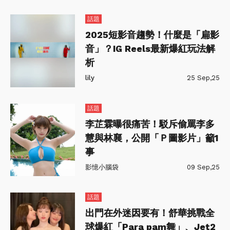
話題
2025短影音趨勢！什麼是「扁影
音」？IG Reels最新爆紅玩法解
析
lily
25 Sep,25
話題
李芷霖曝很痛苦！駁斥偷罵李多
慧與林襄，公開「Ｐ圖影片」籲1
事
影憶小腦袋
09 Sep,25
話題
出門在外迷因要有！舒華挑戰全
球爆紅「Para pam舞」、Jet2