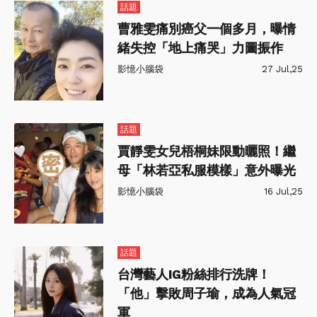
話題
曹雅雯痛別癌父一個多月，曝情
緒失控「地上痛哭」力圖振作
影憶小腦袋
27 Jul,25
話題
賈靜雯女兒梧桐妹限動曬照！繼
母「林若亞私服模樣」意外曝光
影憶小腦袋
16 Jul,25
話題
台灣藝人IG粉絲排行洗牌！
「他」擊敗周子瑜，成為人氣冠
軍