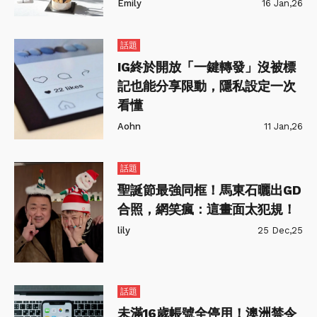
Emily
16 Jan,26
話題
IG終於開放「一鍵轉發」沒被標
記也能分享限動，隱私設定一次
看懂
Aohn
11 Jan,26
話題
聖誕節最強同框！馬東石曬出GD
合照，網笑瘋：這畫面太犯規！
lily
25 Dec,25
話題
未滿16歲帳號全停用！澳洲禁令