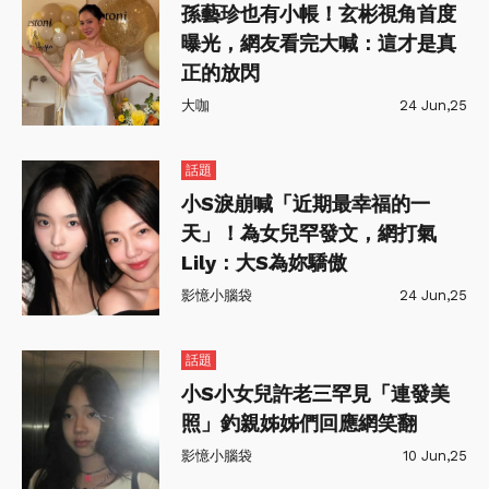
孫藝珍也有小帳！玄彬視角首度
曝光，網友看完大喊：這才是真
正的放閃
大咖
24 Jun,25
話題
小S淚崩喊「近期最幸福的一
天」！為女兒罕發文，網打氣
Lily：大S為妳驕傲
影憶小腦袋
24 Jun,25
話題
小S小女兒許老三罕見「連發美
照」釣親姊姊們回應網笑翻
影憶小腦袋
10 Jun,25