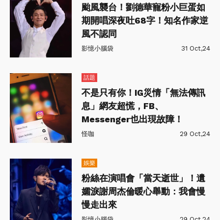
颱風襲台！劉德華寵粉小巨蛋如
期開唱深夜吐68字！知名作家逆
風不認同
影憶小腦袋
31 Oct,24
話題
不是只有你！IG災情「無法傳訊
息」網友超慌，FB、
Messenger也出現故障！
怪咖
29 Oct,24
娛樂
粉絲在演唱會「當天逝世」！遺
孀淚謝周杰倫暖心舉動：我會慢
慢走出來
影憶小腦袋
29 Oct,24