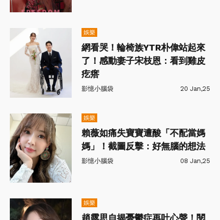
娛樂
網看哭！輪椅族YTR朴偉站起來
了！感動妻子宋枝恩：看到雞皮
疙瘩
影憶小腦袋
20 Jan,25
娛樂
賴薇如痛失寶寶遭酸「不配當媽
媽」！截圖反擊：好無腦的想法
影憶小腦袋
08 Jan,25
娛樂
趙露思自揭憂鬱症再吐心聲！閱