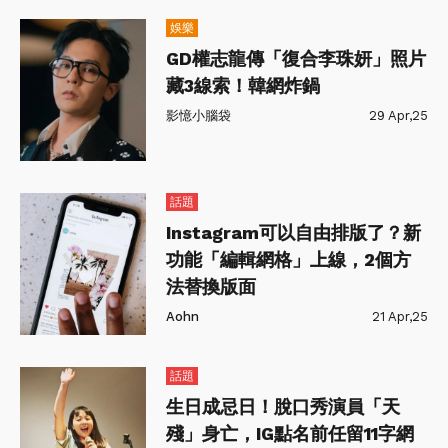
娛樂
GD權志龍傳「復合李珠妍」照片
藏3線索！韓網炸鍋
影憶小腦袋
29 Apr,25
話題
Instagram可以自由排版了？新
功能「編輯網格」上線，2個方
法替換版面
Aohn
21 Apr,25
話題
生日成忌日！脫口秀演員「天
殘」身亡，IG點名前任留11字網