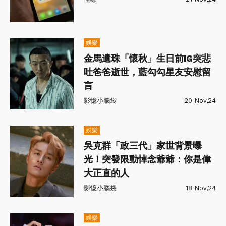
娛樂
金馬遺珠「懷秋」生日前IG突悲
吐爸爸逝世，藍勾勾星友安慰留
言
影憶小腦袋
20 Nov,24
娛樂
吳克群「政三代」家世背景曝
光！突發限動悼念爺爺：你是偉
大正直的人
影憶小腦袋
18 Nov,24
娛樂