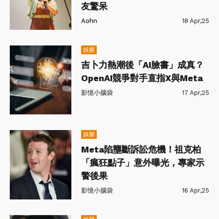
友驚呆
Aohn
18 Apr,25
娛樂
吉卜力熱潮後「AI臉書」成真？
OpenAI競爭對手直指X與Meta
影憶小腦袋
17 Apr,25
娛樂
Meta陷壟斷訴訟危機！祖克柏
「瘋狂點子」意外曝光，專家示
警後果
影憶小腦袋
16 Apr,25