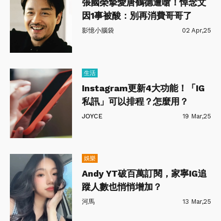
張國榮摯愛唐鶴德遭嗆！悼念文
因1事被酸：別再消費哥哥了
影憶小腦袋
02 Apr,25
生活
Instagram更新4大功能！「IG
私訊」可以排程？怎麼用？
JOYCE
19 Mar,25
娛樂
Andy YT破百萬訂閱，家寧IG追
蹤人數也悄悄增加？
河馬
13 Mar,25