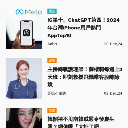
生活
IG第十、ChatGPT第四！2024
年台灣iPhone用戶熱門
AppTop10
Aohn
20 Dec,24
娛樂
主播轉戰護理師！薛楷莉每週上3
天班：即刻救援飛機乘客脫離險
境
影憶小腦袋
09 Dec,24
娛樂
韓韶禧不甩南韓戒嚴令發慶生
照？網傻眼「太扯了吧」