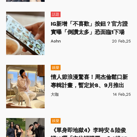
話題
IG新增「不喜歡」按鈕？官方證
實曝「倒讚太多」恐面臨1下場
Aohn
20 Feb,25
娛樂
情人節浪漫驚喜！周杰倫鬆口新
專輯計畫，暫定於8、9月推出
大咖
14 Feb,25
娛樂
《單身即地獄4》李時安＆陸俊