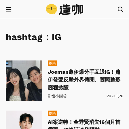
hashtag：
IG
娛樂
Joeman蕭伊爆分手互退IG！蕭
伊發聲反擊外界傳聞、舊照整形
歷程掀議
影憶小腦袋
28 Jul,26
娛樂
AI案逆轉！金秀賢消失16個月首