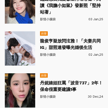
讀《我膽小如鼠》發新照「堅持
站著」
影憶小腦袋
03 Jan,25
娛樂
龍俊亨疑放閃泫雅！「夫妻共同
IG」甜照連發曝光婚後生活
影憶小腦袋
02 Jan,25
娛樂
丹妮婊姐狂罵「波音737」2年！
保命很重要建議1事
影憶小腦袋
30 Dec,24