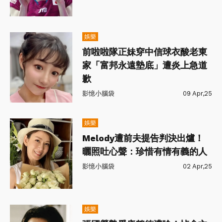
娛樂
前啦啦隊正妹穿中信球衣酸老東
家「富邦永遠墊底」遭炎上急道
歉
影憶小腦袋
09 Apr,25
娛樂
Melody遭前夫提告判決出爐！
曬照吐心聲：珍惜有情有義的人
影憶小腦袋
02 Apr,25
娛樂