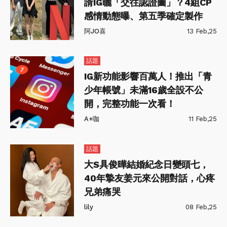
諝IG曬「交往認證圖」？4組CP
感情動態曝、第五季確定製作
阿JO喜
13 Feb,25
話題
IG新功能影響百萬人！推出「青
少年帳號」未滿16歲全設不公
開，完整功能一次看！
A+咖
11 Feb,25
話題
大S具俊曄結婚紀念日變頭七，
40年摯友姜元來公開對話，心疼
兄弟痛哭
lily
08 Feb,25