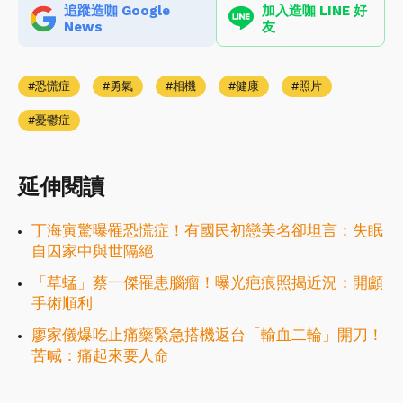
追蹤造咖 Google
加入造咖 LINE 好
News
友
恐慌症
勇氣
相機
健康
照片
憂鬱症
延伸閱讀
丁海寅驚曝罹恐慌症！有國民初戀美名卻坦言：失眠
自囚家中與世隔絕
「草蜢」蔡一傑罹患腦瘤！曝光疤痕照揭近況：開顱
手術順利
廖家儀爆吃止痛藥緊急搭機返台「輸血二輪」開刀！
苦喊：痛起來要人命