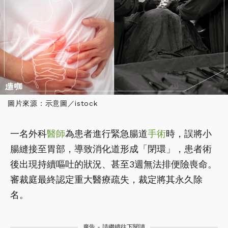
圖片來源：示意圖／istock
一名外科
醫師
為患者進行緊急腸道
手術
時，誤將小
腸縫接至胃部，導致消化道形成「閉環」，患者術
後出現持續嘔吐的狀況、甚至3週無法排便險喪命。
審裁庭最終認定重大醫療疏失，裁定將其永久除
名。
廣告 - 請繼續往下閱讀