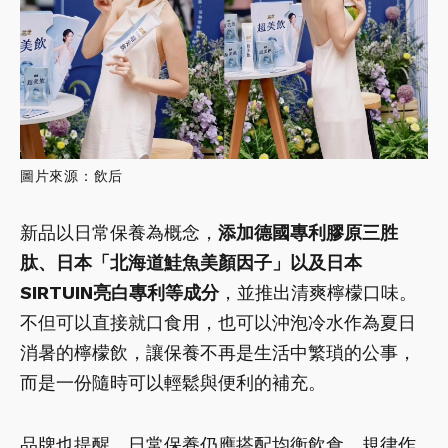
圖片來源：飲后
新品以日常保養為概念，
添加德國專利膠原三胜
肽、日本「北海道鮭魚美顏因子」以及日本
SIRTUIN亮白專利等成分
，並推出清爽檸檬口味。
不但可以直接就口食用，也可以沖泡冷水作為夏日
消暑的檸檬飲，讓保養不再是生活中繁瑣的公事，
而是一份隨時可以輕鬆與便利的補充。
品牌也提醒，日常保養仍應搭配均衡飲食、規律作