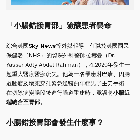
「小腸錯接胃部」險釀患者喪命
綜合英國
Sky News
等外媒報導，任職於英國國民
保健署（NHS）的資深外科醫師拉赫曼（Dr.
Yasser Adly Abdel Rahman），在2020年發生一
起重大醫療醫療疏失。他為一名罹患淋巴瘤、因腸
道腫瘤及壞死穿孔緊急送醫的年輕男子主刀手術，
在切除病變腸段後進行腸道重建時，竟誤將
小腸近
端縫合至胃部
。
小腸錯接胃部會發生什麼事？