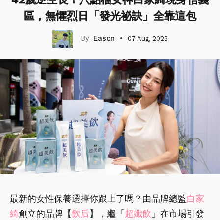
區，無懼烈日「發光祕訣」全靠這包
Eason
07 Aug, 2026
最新的女性保養選擇你跟上了嗎？由品牌總監
白家
綺
創立的品牌【
飲后
】，繼「
超孅飲
」在市場引發