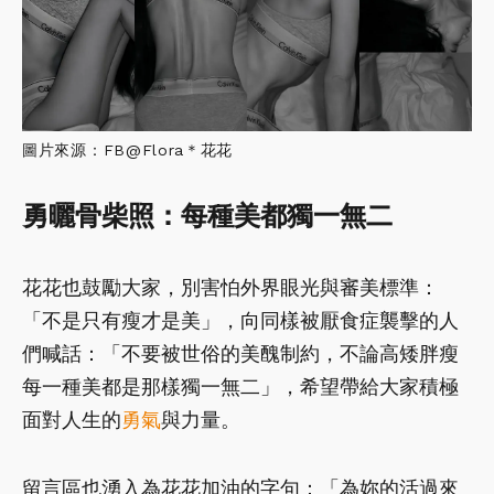
圖片來源：FB@Flora＊花花
勇曬骨柴照：每種美都獨一無二
花花也鼓勵大家，別害怕外界眼光與審美標準：
「不是只有瘦才是美」，向同樣被厭食症襲擊的人
們喊話：「不要被世俗的美醜制約，不論高矮胖瘦
每一種美都是那樣獨一無二」，希望帶給大家積極
面對人生的
勇氣
與力量。
留言區也湧入為花花加油的字句：「為妳的活過來