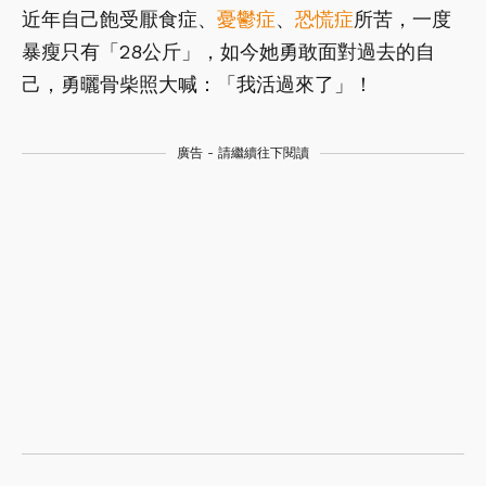
近年自己飽受厭食症、
憂鬱症
、
恐慌症
所苦，一度
暴瘦只有「28公斤」，如今她勇敢面對過去的自
己，勇曬骨柴照大喊：「我活過來了」！
廣告 - 請繼續往下閱讀