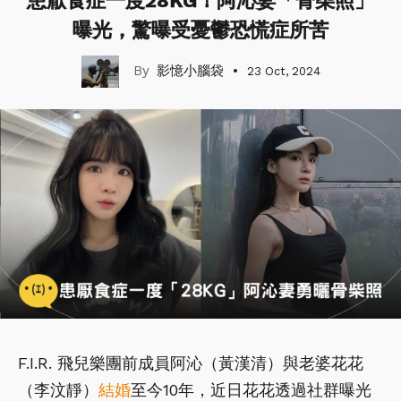
患厭食症一度28KG！阿沁妻「骨柴照」
曝光，驚曝受憂鬱恐慌症所苦
影憶小腦袋
23 Oct, 2024
F.I.R. 飛兒樂團前成員阿沁（黃漢清）與老婆花花
（李汶靜）
結婚
至今10年，近日花花透過社群曝光