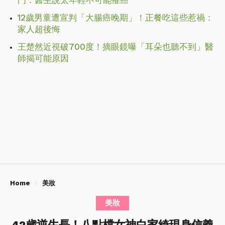
12歲男童遭宣判「大腸癌晚期」！正餐吃這些惹禍：
家人超後悔
王楚然近視破700度！摘眼鏡曝「耳朵也聽不到」醫
師揭可能原因
Home
美妝
美妝
42歲逆生長！八點檔女神白家綺現身信義