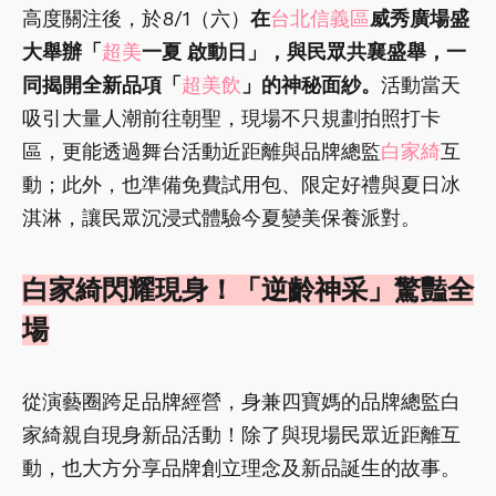
高度關注後，於8/1（六）
在
台北信義區
威秀廣場盛
大舉辦「
超美
一夏 啟動日」，與民眾共襄盛舉，一
同揭開全新品項「
超美飲
」的神秘面紗。
活動當天
吸引大量人潮前往朝聖，現場不只規劃拍照打卡
區，更能透過舞台活動近距離與品牌總監
白家綺
互
動；此外，也準備免費試用包、限定好禮與夏日冰
淇淋，讓民眾沉浸式體驗今夏變美保養派對。
白家綺閃耀現身！「逆齡神采」驚豔全
場
從演藝圈跨足品牌經營，身兼四寶媽的品牌總監白
家綺親自現身新品活動！除了與現場民眾近距離互
動，也大方分享品牌創立理念及新品誕生的故事。