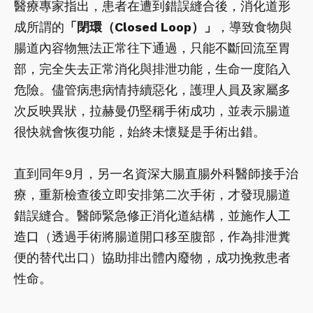
醫療專家指出，患者在遭到錯誤縫合後，消化道形
成所謂的
「閉環（Closed Loop）」
，導致食物與
腸道內容物無法正常往下通過，只能不斷回流至胃
部，完全失去正常消化與排泄功能，生命一度陷入
危險。儘管病患病情持續惡化，護理人員及家屬多
次反映異狀，拉赫曼仍堅稱手術成功，並表示腸道
很快就會恢復功能，始終未懷疑是手術出錯。
直到同年9月，另一名資深大腸直腸外科醫師接手治
療，重新檢查後立即安排第二次手術，才發現腸道
錯誤縫合。醫師緊急修正消化道結構，並施作
人工
造口
（透過手術將腸道開口移至腹部，作為排泄糞
便的替代出口）協助排出體內廢物，成功挽救患者
性命。