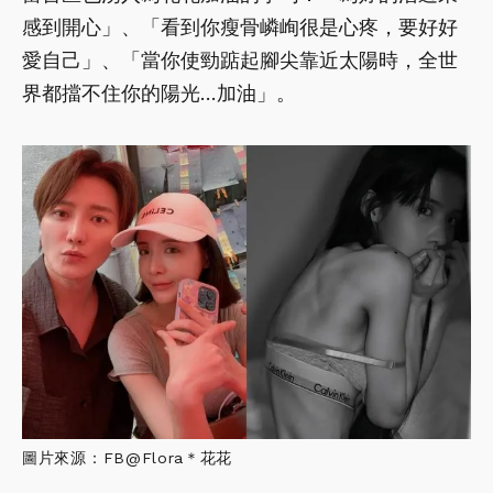
感到開心」、「看到你瘦骨嶙峋很是心疼，要好好
愛自己」、「當你使勁踮起腳尖靠近太陽時，全世
界都擋不住你的陽光…加油」。
圖片來源：FB@Flora＊花花