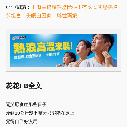
延伸閱讀：
丁海寅驚曝罹恐慌症！有國民初戀美名
卻坦言：失眠自囚家中與世隔絕
花花FB全文
關於厭食症那些日子
瘦到28公斤幾乎整天只能躺在床上
覺得自己好沒用