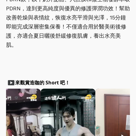
PDRN，達到更高純度與優異的修護彈潤功效！幫助
改善乾燥與表情紋，恢復水亮平滑與光澤，15分鐘
即能完成深層密集保養！不僅適合用於醫美術後修
護，亦適合夏日曬後舒緩修復肌膚，養出水亮美
肌。
smart_display
來觀賞造咖的 Short 吧！