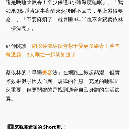
還是晚睡比較香！至少保證8小時深度睡眠」、「我
如果9點睡肯定半夜醒來然後睡不回去，早上累得要
命」、「不要麻煩了，就算睡9年半也不會跟蔡依林
一樣漂亮」。
延伸閱讀：
網挖蔡依林復合彭于晏更多線索！蔡爸
曾透露：2人剛在一起就知道了
蔡依林的「早睡
美容
法」在網路上掀起熱潮，但實
際效果似乎因人而異，規律的作息、充足的睡眠固
然重要，但更關鍵的是找到適合自己身體的生活節
奏。
smart_display
來觀賞造咖的 Short 吧！