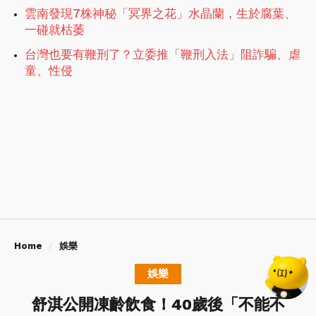
雲南發現7株神秘「冥界之花」水晶蘭，生於腐葉、
一碰就枯萎
台灣也要有鞭刑了？立委推「鞭刑入法」阻詐騙、虐
童、性侵
Home
娛樂
娛樂
舒淇公開凍齡飲食！40歲後「不能不