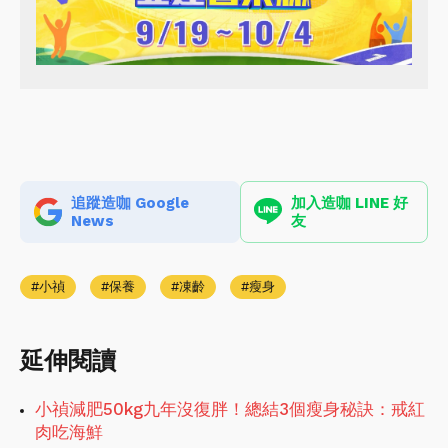
追蹤造咖 Google
加入造咖 LINE 好
News
友
小禎
保養
凍齡
瘦身
延伸閱讀
小禎減肥50kg九年沒復胖！總結3個瘦身秘訣：戒紅
肉吃海鮮