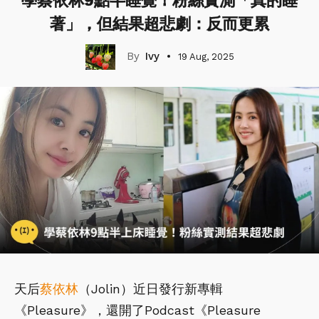
學蔡依林9點半睡覺！粉絲實測「真的睡
著」，但結果超悲劇：反而更累
Ivy
19 Aug, 2025
天后
蔡依林
（Jolin）近日發行新專輯
《Pleasure》，還開了Podcast《Pleasure