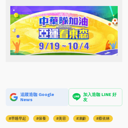
追蹤造咖 Google
加入造咖 LINE 好
News
友
早睡早起
保養
美容
凍齡
蔡依林