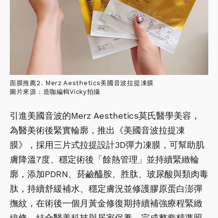
面膜推薦2. Merz Aesthetics美國音波拉提凍膜
圖片來源：造咖編輯Vicky拍攝
引進美國音波的Merz Aesthetics莫氏醫學美容，
為醫美術後緊實輪廓，推出《美國音波拉提凍
膜》，採用三片式拉提設計3D彈力凍膜，可幫助肌
膚降溫7度、穩定術後「餘熱管理」並持續緊緻輪
廓，添加PDRN、菸鹼醯胺、胜肽、玻尿酸與類肉毒
肽，持續舒緩補水、穩定膚況並修護膠原蛋白澎彈
撫紋，在術後一個月黃金修復期持續補強療程緊緻
線條，結合醫美科技與居家保養，完成整套精準照