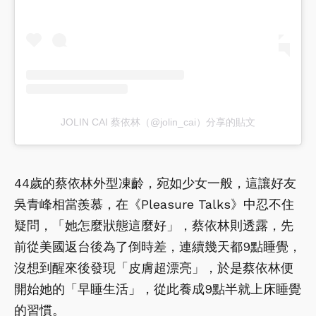
JOLIN CAI 蔡依林（@jolin_cai）分享的貼文
44歲的蔡依林外型凍齡，宛如少女一般，這讓好友
吳青峰相當羨慕，在《Pleasure Talks》中忍不住
疑問，「她怎麼狀態這麼好」，蔡依林則透露，先
前從美國返台後為了倒時差，連續幾天都9點睡覺，
沒想到醒來後發現「皮膚超漂亮」，於是蔡依林便
開始她的「早睡生活」，從此養成9點半就上床睡覺
的習慣。