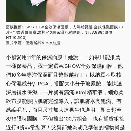
面膜推薦1. W.SHOW全效保濕面膜，人氣補貨組 全效保濕面膜30
片+全效透白面膜20片+10顆保濕舒緩膠囊，NT.3,888(原價
NT.10,500)
圖片來源：造咖編輯Vicky拍攝
小禎愛用11年的保濕面膜！她說：「如果只能推薦
一樣保養品，我一定選W.SHOW全效保濕面膜，他
們10多年專注保濕而且越做越好！」以納豆萃取核
心保濕成分γ-PGA，搭配大小分子玻尿酸，能快速
深層補水保濕，一片就有滿滿30ml精華液，細緻柔
軟布膜能服貼肌膚完整導入，讓肌膚水亮飽滿、有
感縮毛孔，而且尺寸加大連男生也適用！即日起至
8/16限時團購，不但推出100片組合，也有補貨組接
近打4折非常划算！父親節她為胡瓜準備的禮物就是