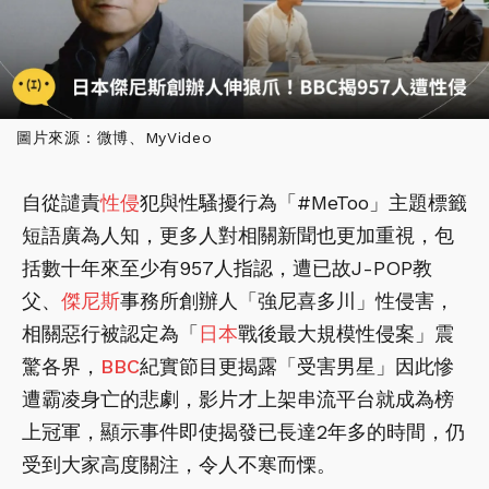
圖片來源：微博、MyVideo
自從譴責
性侵
犯與性騷擾行為「#MeToo」主題標籤
短語廣為人知，更多人對相關新聞也更加重視，包
括數十年來至少有957人指認，遭已故J-POP教
父、
傑尼斯
事務所創辦人「強尼喜多川」性侵害，
相關惡行被認定為「
日本
戰後最大規模性侵案」震
驚各界，
BBC
紀實節目更揭露「受害男星」因此慘
遭霸凌身亡的悲劇，影片才上架串流平台就成為榜
上冠軍，顯示事件即使揭發已長達2年多的時間，仍
受到大家高度關注，令人不寒而慄。