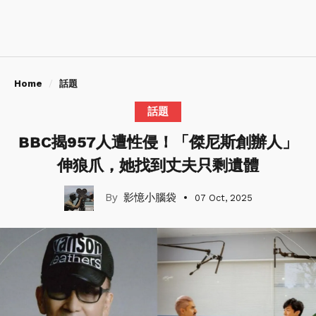
Home
話題
話題
BBC揭957人遭性侵！「傑尼斯創辦人」
伸狼爪，她找到丈夫只剩遺體
影憶小腦袋
07 Oct, 2025