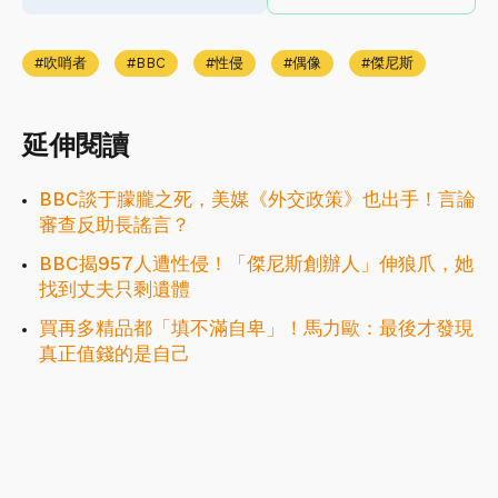
吹哨者
BBC
性侵
偶像
傑尼斯
延伸閱讀
BBC談于朦朧之死，美媒《外交政策》也出手！言論
審查反助長謠言？
BBC揭957人遭性侵！「傑尼斯創辦人」伸狼爪，她
找到丈夫只剩遺體
買再多精品都「填不滿自卑」！馬力歐：最後才發現
真正值錢的是自己