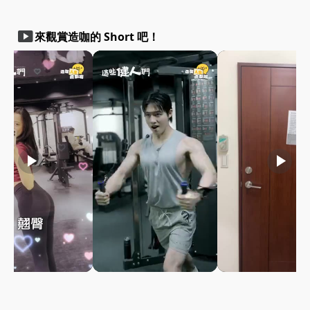
smart_display
來觀賞造咖的 Short 吧！
play_arrow
play_arrow
play_arrow