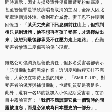
問時表示，因丈夫揭發遭性侵反而遭受粉絲霸凌，
甚至被怪罪是導致演唱會取消的主因，全家人因此
受牽連個資外洩、收到死亡威脅。妻子忍不住哽咽
回憶道：「
某天丈夫留下訊息稱前往山上，但找到
後只見到遺體，他不想再有孩子受害，才選擇站出
來，沒想到最後卻承受不住壓力走上絕路
」，凸顯
受害者慘遭二度傷害的傷心現實。
雖然公司強調負起善後責任，但多名受害者卻表示
「賠償機制如同黑箱作業」透明度和時程安排不完
善，大家仍在等待正義的到來， 「SMILE-UP.」對
受害者的保護與補償機制，也遭到質疑是否足夠。
此外，還有一名13歲就加入小傑尼斯受害者，在節
目中露臉直言：「
我們不應該讓它像一個暫時的問
題被遺忘，而是必須成為日本歷史的一部分
」。