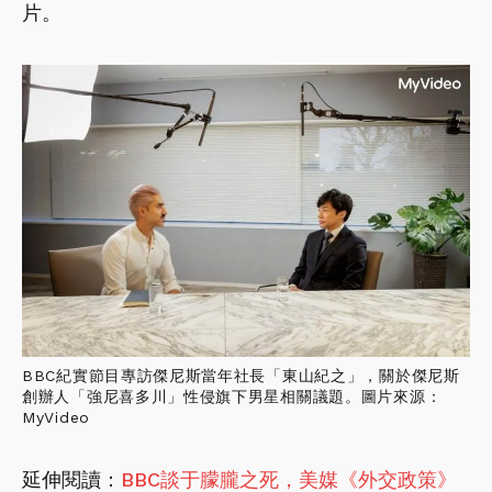
片。
BBC紀實節目專訪傑尼斯當年社長「東山紀之」，關於傑尼斯
創辦人「強尼喜多川」性侵旗下男星相關議題。圖片來源：
MyVideo
延伸閱讀：
BBC談于朦朧之死，美媒《外交政策》