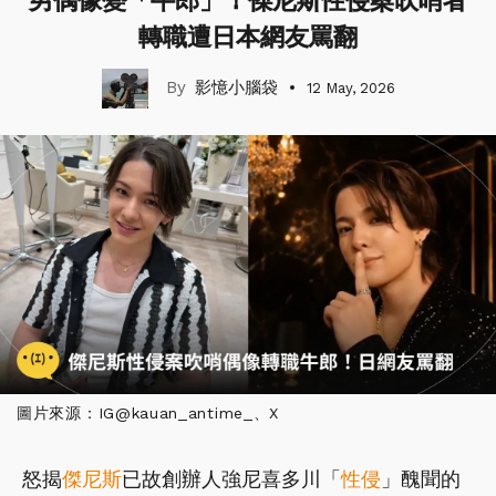
男偶像變「牛郎」！傑尼斯性侵案吹哨者
轉職遭日本網友罵翻
影憶小腦袋
12 May, 2026
圖片來源：IG@kauan_antime_、X
怒揭
傑尼斯
已故創辦人強尼喜多川「
性侵
」醜聞的