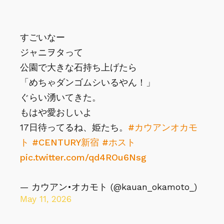
すごいなー
ジャニヲタって
公園で大きな石持ち上げたら
「めちゃダンゴムシいるやん！」
ぐらい湧いてきた。
もはや愛おしいよ
17日待ってるね、姫たち。
#カウアンオカモ
ト
#CENTURY新宿
#ホスト
pic.twitter.com/qd4ROu6Nsg
— カウアン•オカモト (@kauan_okamoto_)
May 11, 2026