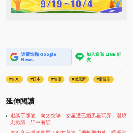
追蹤造咖 Google
加入造咖 LINE 好
News
友
BBC
日本
性侵
傑尼斯
潛規則
延伸閱讀
避談于朦朧！向太突曝「女星遭已婚男星玩弄」潛規
則掀議：話中有話
差點和于朦朧同門！胡文英揭「潛規則內幕」曝逼酒