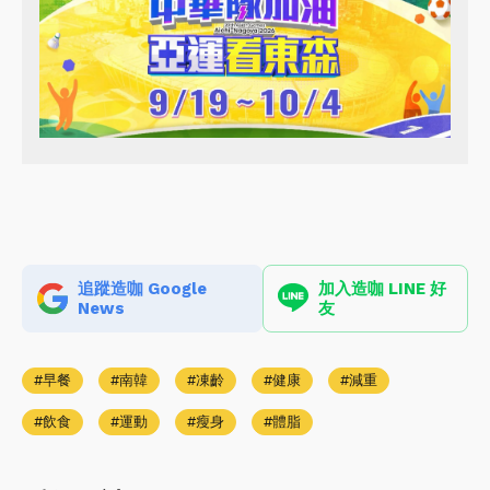
追蹤造咖 Google
加入造咖 LINE 好
News
友
早餐
南韓
凍齡
健康
減重
飲食
運動
瘦身
體脂