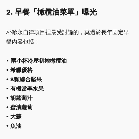
2. 早餐「橄欖油菜單」曝光
朴軫永自律項目裡最受討論的，莫過於長年固定早
餐內容包括：
•
兩小杯冷壓初榨橄欖油
• 希臘優格
• 8顆綜合堅果
• 有機當季水果
• 胡蘿蔔汁
• 蜜漬蘿蔔
• 大蒜
• 魚油