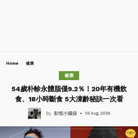
Home
健康
健康
54歲朴軫永體脂僅9.2％！20年有機飲
食、18小時斷食 5大凍齡秘訣一次看
影憶小腦袋
05 Aug, 2026