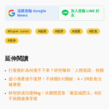
追蹤造咖 Google
加入造咖 LINE 好
News
友
Super Junior
健康
復胖
減重
飲食
瘦身
延伸閱讀
打瘦瘦針為何瘦不下來？研究曝和「人體基因」有關
趙小僑產後不復胖！不挨餓5大關鍵：4＋2R飲食法
健康瘦
林智妍成功瘦8kg！水腫體質靠「蕃茄減肥法」6招
不挨餓健康享瘦