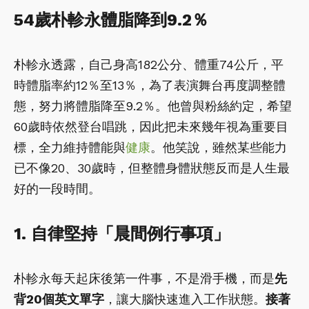
54歲朴軫永體脂降到9.2％
朴軫永透露，自己身高182公分、體重74公斤，平
時體脂率約12％至13％，為了表演舞台再度調整體
態，努力將體脂降至9.2％。他曾與粉絲約定，希望
60歲時依然登台唱跳，因此把未來幾年視為重要目
標，全力維持體能與
健康
。他笑說，雖然某些能力
已不像20、30歲時，但整體身體狀態反而是人生最
好的一段時間。
1. 自律堅持「晨間例行事項」
朴軫永每天起床後第一件事，不是滑手機，而是
先
背20個英文單字
，讓大腦快速進入工作狀態。
接著