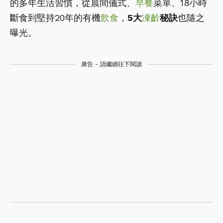
的多年生活習慣，從晨間儀式、
早餐
菜單、18小時
斷食到堅持20年的有機
飲食
，
5大
凍齡
秘訣
也隨之
曝光。
廣告 - 請繼續往下閱讀