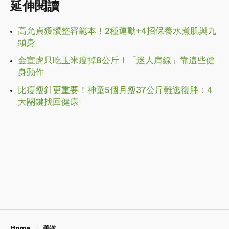
延伸閱讀
高允貞獲讚整容範本！2種運動+4招保養水煮肌與九
頭身
金宣虎只吃玉米瘦掉8公斤！「迷人肩線」靠這些健
身動作
比瘦瘦針更重要！神童5個月瘦37公斤難逃復胖：4
大關鍵找回健康
Home
美妝