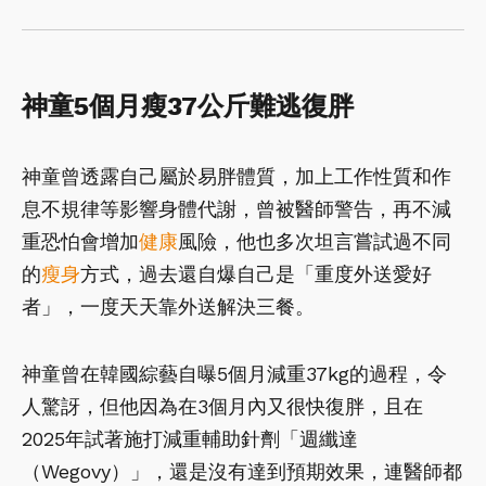
神童5個月瘦37公斤難逃復胖
神童曾透露自己屬於易胖體質，加上工作性質和作
息不規律等影響身體代謝，曾被醫師警告，再不減
重恐怕會增加
健康
風險，他也多次坦言嘗試過不同
的
瘦身
方式，過去還自爆自己是「重度外送愛好
者」，一度天天靠外送解決三餐。
神童曾在韓國綜藝自曝5個月減重37kg的過程，令
人驚訝，但他因為在3個月內又很快復胖，且在
2025年試著施打減重輔助針劑「週纖達
（Wegovy）」，還是沒有達到預期效果，連醫師都