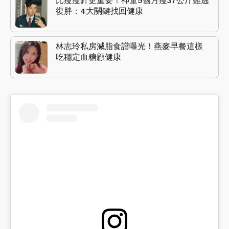
比瘦瘦針更重要！神童5個月瘦37公斤難逃
復胖：4大關鍵找回健康
林志玲私房減脂食譜曝光！燕麥早餐這樣
吃穩定血糖顧健康