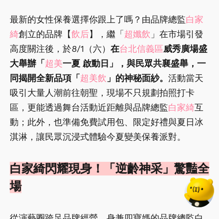
最新的女性保養選擇你跟上了嗎？由品牌總監
白家
綺
創立的品牌【
飲后
】，繼「
超孅飲
」在市場引發
高度關注後，於8/1（六）
在
台北信義區
威秀廣場盛
大舉辦「
超美
一夏 啟動日」，與民眾共襄盛舉，一
同揭開全新品項「
超美飲
」的神秘面紗。
活動當天
吸引大量人潮前往朝聖，現場不只規劃拍照打卡
區，更能透過舞台活動近距離與品牌總監
白家綺
互
動；此外，也準備免費試用包、限定好禮與夏日冰
淇淋，讓民眾沉浸式體驗今夏變美保養派對。
白家綺閃耀現身！「逆齡神采」驚豔全
場
從演藝圈跨足品牌經營，身兼四寶媽的品牌總監白