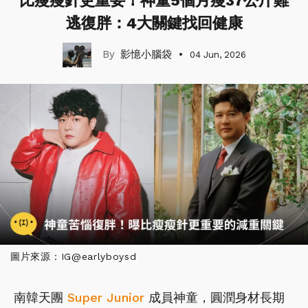
比瘦瘦針更重要！神童5個月瘦37公斤難
逃復胖：4大關鍵找回健康
影憶小腦袋
04 Jun, 2026
圖片來源：IG@earlyboysd
南韓天團
Super Junior
成員神童，圓潤身材長期