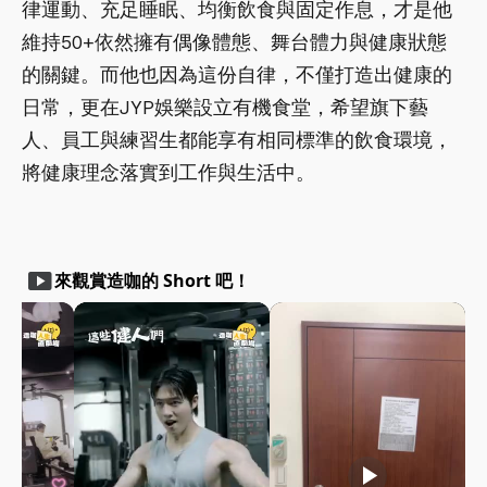
律運動、充足睡眠、均衡飲食與固定作息，才是他
維持50+依然擁有偶像體態、舞台體力與健康狀態
的關鍵。而他也因為這份自律，不僅打造出健康的
日常，更在JYP娛樂設立有機食堂，希望旗下藝
人、員工與練習生都能享有相同標準的飲食環境，
將健康理念落實到工作與生活中。
smart_display
來觀賞造咖的 Short 吧！
play_arrow
play_arrow