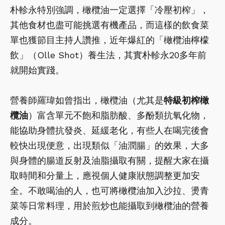
朴軫永特別強調，橄欖油一定選擇「冷壓初榨」，
其他食材也盡可能挑選有機產品，而這樣的飲食菜
單也獲節目主持人讚推，近年爆紅的「橄欖油檸檬
飲」（Olle Shot）養生法，其實朴軫永20多年前
就開始實踐。
營養師羅瑋如曾指出，橄欖油（尤其是
特級初榨橄
欖油
）富含單元不飽和脂肪酸、多酚類抗氧化物，
能協助身體抗發炎、延緩老化，有些人在喝完後會
較快出現便意，出現類似「油潤腸」的效果，大多
與身體的腸道反射及油脂攝取有關，提醒大家在攝
取時間和分量上，應視個人健康狀態調整更加安
全。不敢喝油的人，也可將橄欖油加入沙拉、燙青
菜等日常料理，用於煎炒也能攝取到橄欖油的營養
成分。