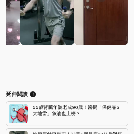
延伸閱讀
55歲腎臟年齡老成90歲！醫揭「保健品5
大地雷」魚油也上榜？