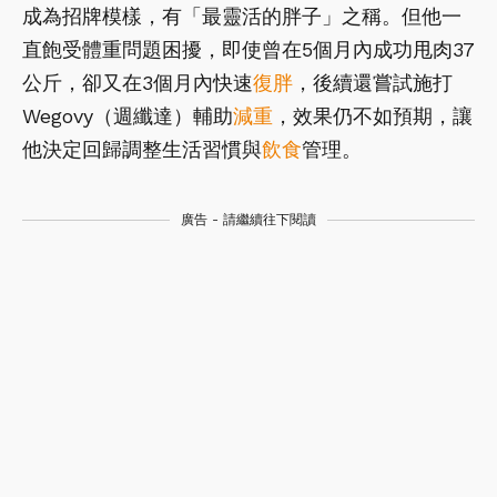
成為招牌模樣，有「最靈活的胖子」之稱。但他一
直飽受體重問題困擾，即使曾在5個月內成功甩肉37
公斤，卻又在3個月內快速
復胖
，後續還嘗試施打
Wegovy（週纖達）輔助
減重
，效果仍不如預期，讓
他決定回歸調整生活習慣與
飲食
管理。
廣告 - 請繼續往下閱讀