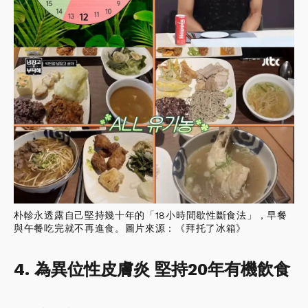
朴軫永透露自己堅持幾十年的「18小時間歇性斷食法」，早餐
與午餐吃完就不再進食。圖片來源：《拜托了冰箱》
4. 為異位性皮膚炎 堅持20年有機飲食