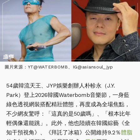
圖片來源：YT@WATERBOMB、IG@asiansoul_jyp
54歲韓流天王、JYP娛樂創辦人朴軫永（J.Y.
Park）登上2026韓國Waterbomb音樂節，一身藍
綠色透視網裝搭配精壯體態，再度成為全場焦點，
不少網友驚呼：「這真的是50歲嗎」、「根本比年
輕偶像還能跳」。此外，他也陸續在韓國綜藝《全
知干預視角》、《拜託了冰箱》公開維持9.2％
體脂