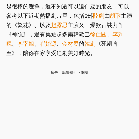
是很棒的選擇，還不知道可以追什麼的朋友，可以
參考以下近期熱播劇片單，包括2部
陸劇
由
胡歌
主演
的《繁花》、以及
趙露思
主演又一爆款古裝力作
《神隱》，還有集結超多南韓歐巴
徐仁國
、
李到
晛
、
李宰旭
、
崔始源
、
金材昱
的
韓劇
《死期將
至》，陪你在家享受追劇美好時光。
廣告 - 請繼續往下閱讀