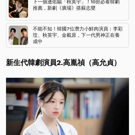
下一個邊佑錫「秋英宇」！10部必看韓劇
推薦，新劇《廣場》搭蘇志燮
不能不知！韓國7位潛力小鮮肉演員：李彩
玟、秋英宇、金載原，下一代男神正在養
成中
新生代韓劇演員2.高胤禎（高允貞）