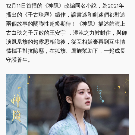
12月11日首播的《神隱》改編同名小說，為2021年
播出的《千古玦塵》續作，讓書迷和劇迷們都對這
兩個故事的關聯性超級期待！《神隱》描述飾演上
古白玦之子元啟的王安宇 ，混沌之力被封住，與飾
演鳳凰族的趙露思相識後，從互相嫌棄再到互生情
愫攜手對抗險惡，在狐族、鷹族幫助下，一起成長
守護蒼生。