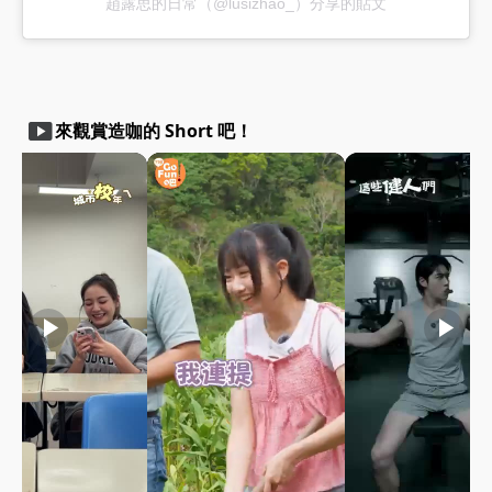
趙露思的日常（@lusizhao_）分享的貼文
smart_display
來觀賞造咖的 Short 吧！
play_arrow
play_arrow
play_arrow