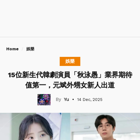
Home
娛樂
娛樂
15位新生代韓劇演員「秋泳愚」業界期待
值第一，元斌外甥女新人出道
Yu
14 Dec, 2025