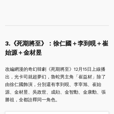
3.《死期將至》：徐仁國＋李到晛＋崔
始源＋金材昱
改編網漫的奇幻韓劇《死期將至》12月15日上線播
出，光卡司就超夢幻，魯蛇男主角「崔益材」除了
由徐仁國飾演，分別還有李到晛、李宰旭、崔始
源、金材昱、吳政世、成勛、金智勳、金康勳、張
勝祖，全都詮釋同一角色。