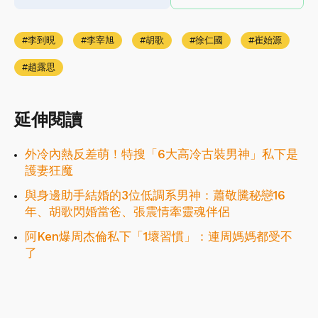
李到晛
李宰旭
胡歌
徐仁國
崔始源
趙露思
延伸閱讀
外冷內熱反差萌！特搜「6大高冷古裝男神」私下是
護妻狂魔
與身邊助手結婚的3位低調系男神：蕭敬騰秘戀16
年、胡歌閃婚當爸、張震情牽靈魂伴侶
阿Ken爆周杰倫私下「1壞習慣」：連周媽媽都受不
了