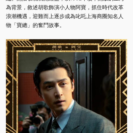
為背景，敘述胡歌飾演小人物阿寶，抓住時代改革
浪潮機遇，迎難而上逐步成為叱吒上海商圈知名人
物「寶總」的奮鬥故事。