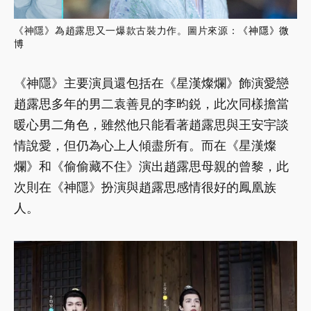
《神隱》為趙露思又一爆款古裝力作。圖片來源：
《神隱》微
博
《神隱》主要演員還包括在《星漢燦爛》飾演愛戀
趙露思多年的男二袁善見的李昀鋭，此次同樣擔當
暖心男二角色，雖然他只能看著趙露思與王安宇談
情說愛，但仍為心上人傾盡所有。而在《星漢燦
爛》和《偷偷藏不住》演出趙露思母親的曾黎，此
次則在《神隱》扮演與趙露思感情很好的鳳凰族
人。