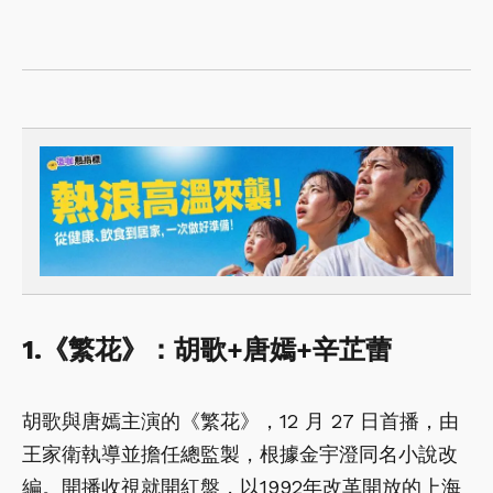
1.《繁花》：胡歌+唐嫣+辛芷蕾
胡歌與唐嫣主演的《繁花》，12 月 27 日首播，由
王家衛執導並擔任總監製，根據金宇澄同名小說改
編。開播收視就開紅盤，以1992年改革開放的上海