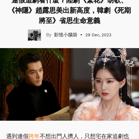
連假追劇看什麼？陸劇《繁花》胡歌、
《神隱》趙露思美出新高度，韓劇《死期
將至》省思生命意義
影憶小腦袋
29 Dec, 2023
遇到連假
跨年
不想出門人擠人，只想宅在家追劇也