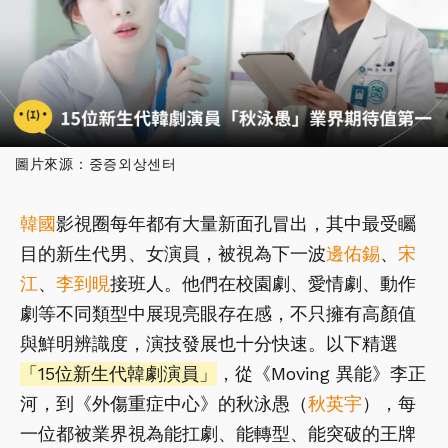
圖片來源：중증외상센터
韓國
影視圈每年都有大量新面孔冒出，其中最受矚
目的新生代男、女演員，被視為下一波
邊佑錫
、
宋
江
、
李到晛
接班人。他們在校園劇、愛情劇、動作
劇等不同類型中展現亮眼存在感，不只擁有高顏值
與鮮明辨識度，演技發展也十分快速。以下精選
「15位新生代韓劇演員」
，從《Moving 異能》李正
河，到《外傷重症中心》的秋泳愚（
秋英宇
），每
一位都被業界視為能扛劇、能轉型、能突破的王牌