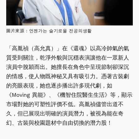
圖片來源：언젠가는 슬기로울 전공의생활
「高胤禎（高允真）」在《還魂》以高冷帥氣的氣
質受到關注，乾淨外貌與沉穩表演讓他在一眾新人
演員中脫穎而出。她擅長在角色中呈現節制卻深沉
的情感，使人物既神秘又具有吸引力。憑著古裝劇
的亮眼表現，她也逐步播出許多現代劇，如
《Moving 異能》、《機智住院醫生生活》等，顯示
市場對她的可塑性評價不低。高胤禎儘管出道不
久，但已展現出明確的演員潛力，被視為能在奇
幻、古裝與校園題材中自由切換的潛力股！