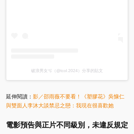
破浪男女🫧（@tcol.2024）分享的貼文
延伸閱讀：
影／邵雨薇不要看！《塑膠花》吳慷仁
與雙面人李沐大談禁忌之戀：我現在很喜歡她
電影預告與正片不同級別，未違反規定