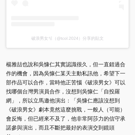
破浪男女🫧（@tcol.2024）分享的貼文
楊雅喆也說和吳慷仁其實認識很久，但一直錯過合
作的機會，因為吳慷仁某天主動私訊他，希望下一
部作品可以合作，當時他正苦惱《破浪男女》可以
找哪個台灣男演員合作，沒想到吳慷仁「自投羅
網」，所以立馬邀他演出：「吳慷仁應該沒想到
《破浪男女》劇本竟然這麼挑戰，一般人（可能）
會反悔，但已經來不及了，他非常阿莎力的信守承
諾參與演出，而且不斷把最好的表演交到鏡頭