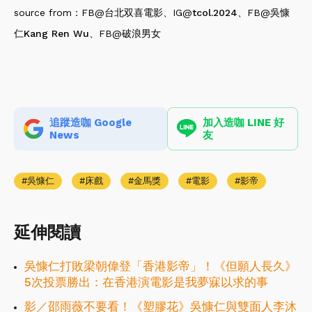
source from：FB@
台北双喜電影
、IG@
tcol.2024
、FB@
吳慷
仁Kang Ren Wu
、FB@
破浪男女
追蹤造咖 Google
加入造咖 LINE 好
News
友
吳慷仁
床戲
金馬獎
電影
影帝
延伸閱讀
吳慷仁打敗梁朝偉登「香港影帝」！《但願人長久》
5次投票勝出：在香港演電影是我夢寐以求的事
影／邵雨薇不要看！《塑膠花》吳慷仁與雙面人李沐