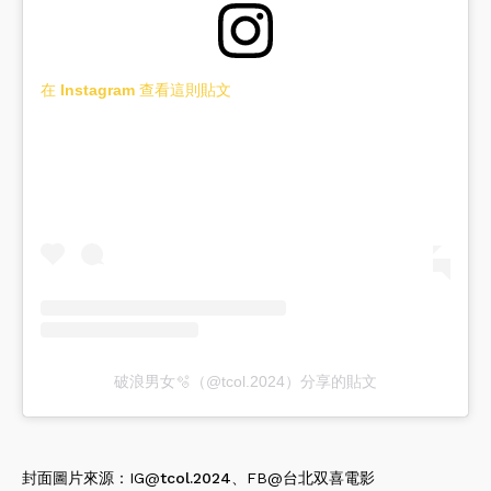
在 Instagram 查看這則貼文
破浪男女🫧（@tcol.2024）分享的貼文
封面圖片來源：IG@
tcol.2024
、FB@
台北双喜電影