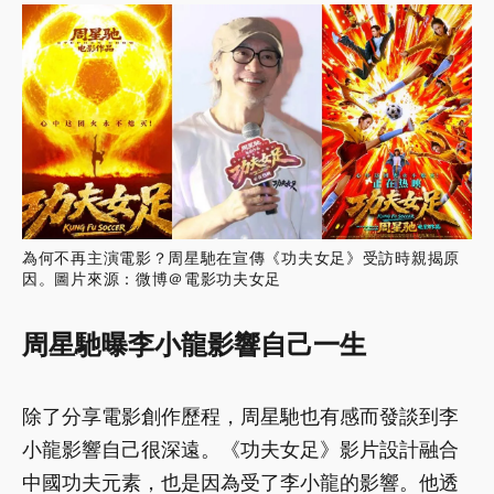
為何不再主演電影？周星馳在宣傳《功夫女足》受訪時親揭原
因。圖片來源：微博＠電影功夫女足
周星馳曝李小龍影響自己一生
除了分享電影創作歷程，周星馳也有感而發談到李
小龍影響自己很深遠。《功夫女足》影片設計融合
中國功夫元素，也是因為受了李小龍的影響。他透