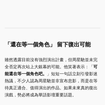
「還在等一個角色」 留下復出可能
雖然透露目前沒有強烈演出計畫，但周星馳並未完
全否定再次站上大銀幕的可能。他笑著表示：「
可
能還在等一個角色吧。
」短短一句話立刻引發影迷
熱議，不少人認為周星馳並非宣布息影，而是在等
待真正適合、值得演出的作品。如果未來真的復出
演戲，勢必將成為華語影壇重要話題。