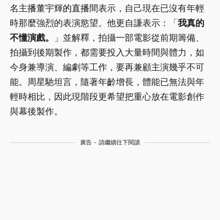
名主
播
董宇輝
的直播
間表示，自己現在已沒有年輕
時那麼強烈的表演慾望。他更自謙表示：「
我真的
不懂演戲。
」並解釋，拍攝一部電影從前期籌備、
拍攝到後期製作，都需要投入大量時間與體力，如
今身兼導演、編劇等工作，要再兼顧主演幾乎不可
能。周星馳坦言，隨著年齡增長，體能已無法與年
輕時相比，因此現階段更希望把重心放在電影創作
與幕後製作。
廣告 - 請繼續往下閱讀