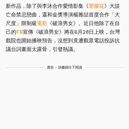
新作品，除了與李沐合作愛情影集《
塑膠花
》大談
亡命禁忌戀曲，還和金獎導演楊雅喆首度合作「大
尺度」限制級
電影
《破浪男女》。近日他除了在自
己的
FB
宣傳《破浪男女》將在6月28日上映，台灣
戲院也開始播映預告，沒想到竟遭觀眾電話投訴抗
議台詞畫面太露骨，引發熱議。
廣告 - 請繼續往下閱讀