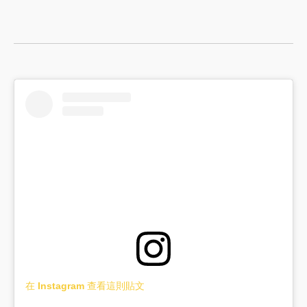
在 Instagram 查看這則貼文