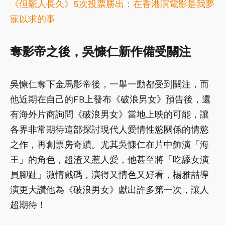
《但願人長久》5次投票勝出：在香港演電影是我夢
寐以求的事
奪影帝之後，吳慷仁新作備受關注
吳慷仁奪下金馬影帝後，一舉一動都受到關注，而
他近期在自己的FB上發布《破浪男女》預告後，還
有海外片商詢問《破浪男女》當地上映的可能，讓
各界非常期待這部探討現代人愛情性慾關係的情慾
之作，再創票房奇蹟。尤其吳慷仁在片中飾演「海
王」的角色，超渣又惹人愛，他甚至將「吃舔女演
員腳趾」激情戲碼，演得又情色又好看，楊雅喆導
演更大讚他為《破浪男女》獻出許多第一次，讓人
超期待！