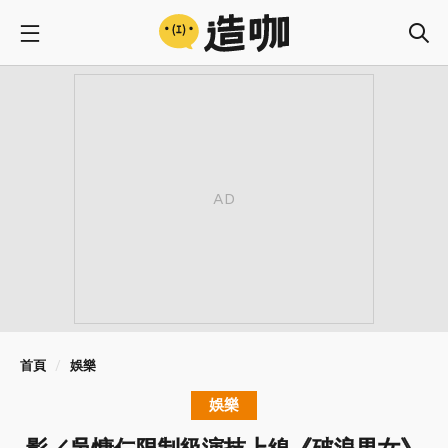
首頁
娛樂
娛樂