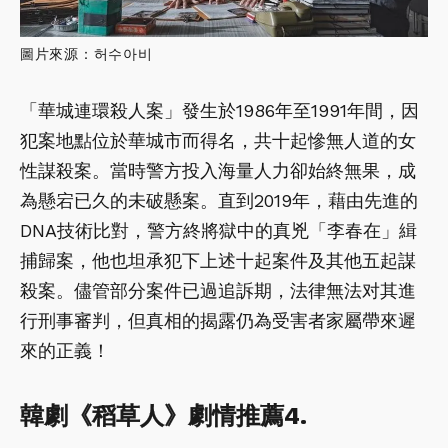
圖片來源：허수아비
「華城連環殺人案」發生於1986年至1991年間，因
犯案地點位於華城市而得名，共十起慘無人道的女
性謀殺案。當時警方投入海量人力卻始終無果，成
為懸宕已久的未破懸案。直到2019年，藉由先進的
DNA技術比對，警方終將獄中的真兇「李春在」緝
捕歸案，他也坦承犯下上述十起案件及其他五起謀
殺案。儘管部分案件已過追訴期，法律無法对其進
行刑事審判，但真相的揭露仍為受害者家屬帶來遲
來的正義！
韓劇《稻草人》劇情推薦4.