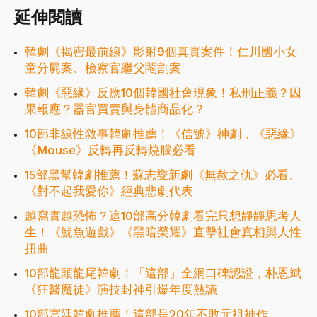
延伸閱讀
韓劇《揭密最前線》影射9個真實案件！仁川國小女
童分屍案、檢察官繼父閹割案
韓劇《惡緣》反應10個韓國社會現象！私刑正義？因
果報應？器官買賣與身體商品化？
10部非線性敘事韓劇推薦！《信號》神劇，《惡緣》
《Mouse》反轉再反轉燒腦必看
15部黑幫韓劇推薦！蘇志燮新劇《無赦之仇》必看、
《對不起我愛你》經典悲劇代表
越寫實越恐怖？這10部高分韓劇看完只想靜靜思考人
生！《魷魚遊戲》《黑暗榮耀》直擊社會真相與人性
扭曲
10部龍頭龍尾韓劇！「這部」全網口碑認證，朴恩斌
《狂醫魔徒》演技封神引爆年度熱議
10部宮廷韓劇推薦！這部是20年不敗元祖神作，