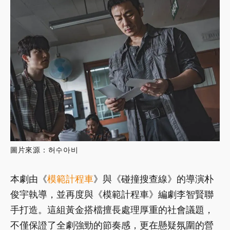
圖片來源：허수아비
本劇由《
模範計程車
》與《碰撞搜查線》的導演朴
俊宇執導，並再度與《模範計程車》編劇李智賢聯
手打造。這組黃金搭檔擅長處理厚重的社會議題，
不僅保證了全劇強勁的節奏感，更在懸疑氛圍的營