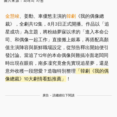
圖片來源：최애의 사원
金慧峻
、姜勳、車優慜主演的
韓劇
《我的偶像總
裁》，全劇共12集，8月3日正式開播。作品以「追
星成功」為主題，將粉絲夢寐以求的「進入本命公
司、和偶像一起工作」直接搬上銀幕，再搭配高顏
值主演陣容與新鮮職場設定，從預告釋出開始便引
發討論。當追了12年的本命偶像與難搞冷面老闆同
時出現在眼前，南多凜究竟會先實現追星夢，還是
意外收穫一段戀愛？造咖特別整理
「韓劇《我的偶
像總裁》10大劇情看點推薦」
！
廣告 - 請繼續往下閱讀