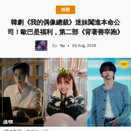
娛樂
韓劇《我的偶像總裁》迷妹闖進本命公
司！歐巴是福利，第二部《背著善宰跑》
Yu
05 Aug, 2026