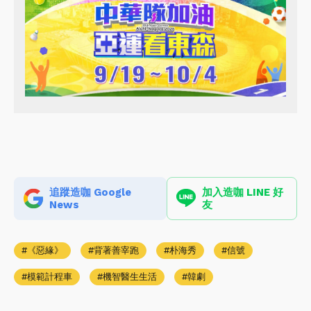
追蹤造咖 Google
加入造咖 LINE 好
News
友
《惡緣》
背著善宰跑
朴海秀
信號
模範計程車
機智醫生生活
韓劇