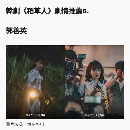
韓劇《稻草人》劇情推薦6.
郭善英
圖片來源：허수아비