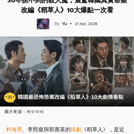
30年抓不到的殺人魔，震驚韓國真實命案
改編《稻草人》10大爆點一次看
Yu
21 Apr, 2026
圖片來源：허수아비
朴海秀
、李熙俊與郭善英的
韓劇
《稻草人》，是近