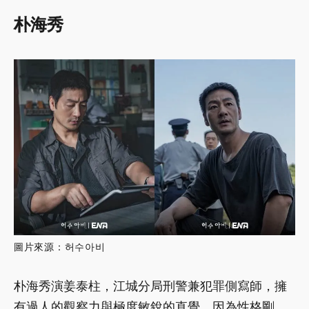
朴海秀
圖片來源：허수아비
朴海秀演姜泰柱，江城分局刑警兼犯罪側寫師，擁
有過人的觀察力與極度敏銳的直覺，因為性格剛