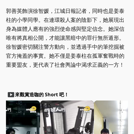
郭善英飾演徐智媛，江城日報記者，同時也是姜泰
柱的小學同學。在連環殺人案的陰影下，她展現出
身為媒體人應有的強烈使命感與堅定信念。她深信
唯有將真相公開，才能讓黑暗中的罪行無所遁形。
徐智媛密切關注警方動向，並透過手中的筆挖掘被
官方掩蓋的事實。她不僅是姜泰柱在孤軍奮戰時的
重要盟友，更代表了社會輿論中渴求正義的一方！
smart_display
來觀賞造咖的 Short 吧！