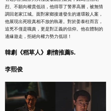
烈、不願向權貴低頭，他得罪了警界高層，被無情
調回老家江城。面對家鄉接連發生的連環殺人案，
他展現出死咬真相不放的執著。對於姜泰柱而言，
追兇不僅是職責，更是對正義的信仰。他在體制的
邊緣遊走，拒絕向權力勢力低頭！
韓劇《稻草人》劇情推薦5.
李熙俊