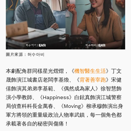
圖片來源：허수아비
本劇配角群同樣星光熠熠，《
機智醫生生活
》丁文
晟飾演江城書店老闆李基煥、《
背著善宰跑
》宋健
僖飾演其弟弟李基範、《偶然成為家人》徐智慧飾
演小學教師、《Happiness》白鉉真飾演江城警察
局偵查科科長金萬春、《Moving》柳承穆飾演出身
軍方將領的重量級政治人物車武鎮，每一個角色都
承載著各自的秘密與傷痛！