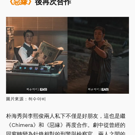
《惡緣》
後再次合作
圖片來源：허수아비
朴海秀與李熙俊兩人私下不僅是好朋友，這也是繼
《Chimera》和《惡緣》再度合作。劇中從曾經的
同窗轉變為針鋒相對的刑警與檢察官，兩人之間的