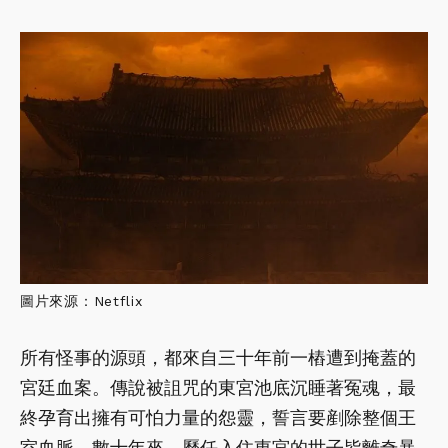
圖片來源：Netflix
所有怪事的源頭，都來自三十年前一樁遭到掩蓋的
宮廷血案。傳說被詛咒的東宮池底沉睡著冤魂，最
終孕育出擁有可怕力量的怨靈，誓言要剷除整個王
室血脈。數十年來，歷任入住東宮的世子皆離奇暴