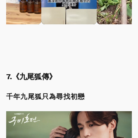
7.《九尾狐傳》
千年九尾狐只為尋找初戀