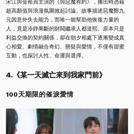
宋江與金裕貞主演的《與惡魔有約》，播出時憑藉
超高顏值與浪漫氛圍掀起討論。故事描述惡魔鄭九
元因意外失去能力，而唯一能幫助他恢復力量的
人，竟是冷靜果斷的財閥繼承人都道熙。原本只是
利益交換的契約關係，卻在朝夕相處下逐漸變成真
心相愛。劇情融合奇幻、懸疑與愛情，不僅有甜蜜
互動，也探討人性、命運與選擇。
4.《某一天滅亡來到我家門前》
100天期限的催淚愛情