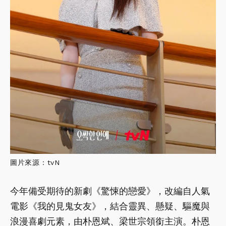
圖片來源：tvN
今年備受期待的新劇《驚悚的戀愛》，改編自人氣
電影《我的見鬼女友》，結合靈異、懸疑、驅魔與
浪漫喜劇元素，由朴恩斌、梁世宗領銜主演。朴恩