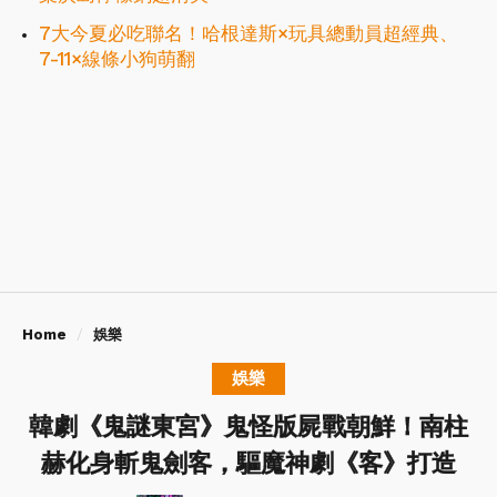
7大今夏必吃聯名！哈根達斯×玩具總動員超經典、
7-11×線條小狗萌翻
Home
娛樂
娛樂
韓劇《鬼謎東宮》鬼怪版屍戰朝鮮！南柱
赫化身斬鬼劍客，驅魔神劇《客》打造