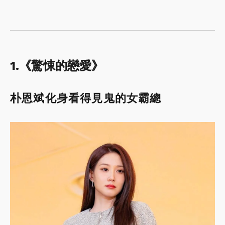
1.《驚悚的戀愛》
朴恩斌化身看得見鬼的女霸總