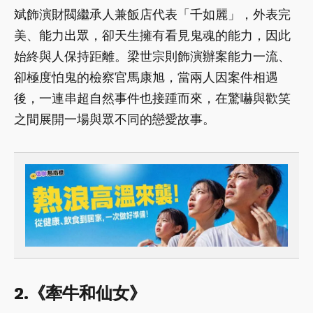
斌飾演財閥繼承人兼飯店代表「千如麗」，外表完
美、能力出眾，卻天生擁有看見鬼魂的能力，因此
始終與人保持距離。梁世宗則飾演辦案能力一流、
卻極度怕鬼的檢察官馬康旭，當兩人因案件相遇
後，一連串超自然事件也接踵而來，在驚嚇與歡笑
之間展開一場與眾不同的戀愛故事。
2.《牽牛和仙女》