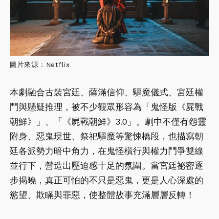
圖片來源：Netflix
本劇融合古裝宮廷、薩滿信仰、驅魔儀式、宮廷權
鬥與懸疑推理，被不少觀眾形容為「鬼怪版《屍戰
朝鮮》」、「《屍戰朝鮮》3.0」。劇中不僅有怨靈
附身、惡鬼現世、祭祀驅魔等驚悚橋段，也描寫朝
廷各派勢力暗中角力，在鬼怪橫行與權力鬥爭雙線
並行下，營造出壓迫感十足的氛圍。當宮廷祕密逐
步揭曉，真正可怕的不只是惡鬼，更是人心深處的
慾望、欺瞞與罪惡，使整體故事充滿層層反轉！