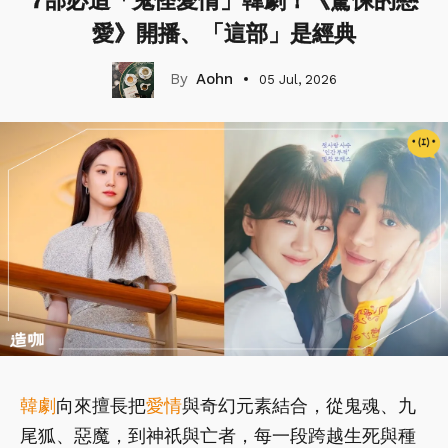
7部必追「鬼怪愛情」韓劇！《驚悚的戀
愛》開播、「這部」是經典
Aohn
05 Jul, 2026
韓劇
向來擅長把
愛情
與奇幻元素結合，從鬼魂、九
尾狐、惡魔，到神祇與亡者，每一段跨越生死與種