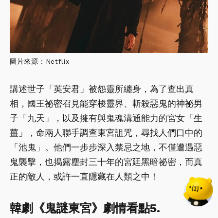
圖片來源：Netflix
講述世子「英安君」被怨靈所纏身，為了查出真
相，國王祕密召見能穿梭靈界、斬殺惡鬼的神祕男
子「九天」，以及擁有與鬼魂溝通能力的宮女「生
薑」，命兩人聯手調查東宮詛咒，尋找人們口中的
「池鬼」。他們一步步深入禁忌之地，不僅遭遇惡
鬼襲擊，也揭露塵封三十年的宮廷黑暗祕密，而真
正的敵人，或許一直隱藏在人類之中！
韓劇《鬼謎東宮》劇情看點5.