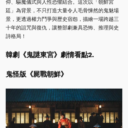
仰、驅魔儀式與人性恐懼結合。這次以「朝鮮宮
廷」為背景，不只打造大量令人毛骨悚然的鬼魅場
景，更透過權力鬥爭與歷史宿怨，描繪一場跨越三
十年的詛咒與復仇，讓整部劇兼具恐怖、推理與史
詩格局！
韓劇《鬼謎東宮》劇情看點2.
鬼怪版《屍戰朝鮮》