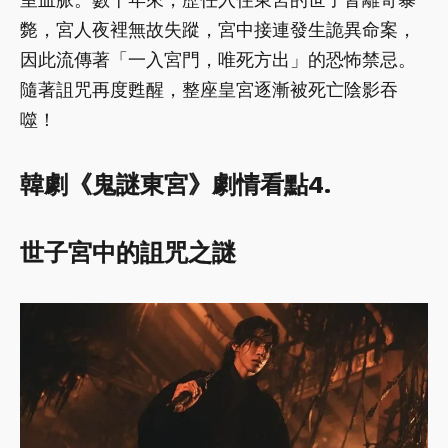
斃，宮人夜裡無故失蹤，宮中接連發生詭異命案，
因此流傳著「一入宮門，唯死方出」的恐怖禁忌。
隨著詛咒再度甦醒，整座皇宮逐漸被死亡陰影吞
噬！
韓劇《鬼謎東宮》劇情看點4.
世子宮中的詛咒之謎