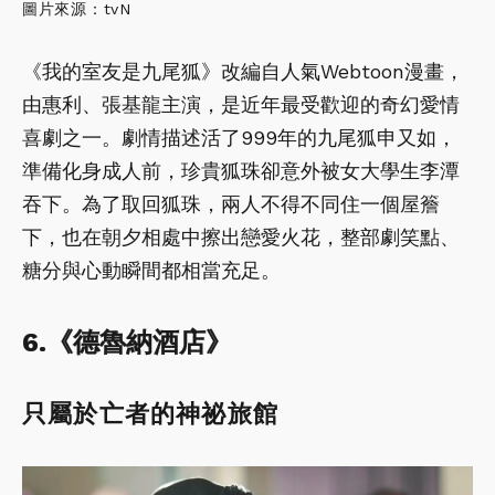
圖片來源：tvN
《我的室友是九尾狐》改編自人氣Webtoon漫畫，
由惠利、張基龍主演，是近年最受歡迎的奇幻愛情
喜劇之一。劇情描述活了999年的九尾狐申又如，
準備化身成人前，珍貴狐珠卻意外被女大學生李潭
吞下。為了取回狐珠，兩人不得不同住一個屋簷
下，也在朝夕相處中擦出戀愛火花，整部劇笑點、
糖分與心動瞬間都相當充足。
6.《德魯納酒店》
只屬於亡者的神祕旅館