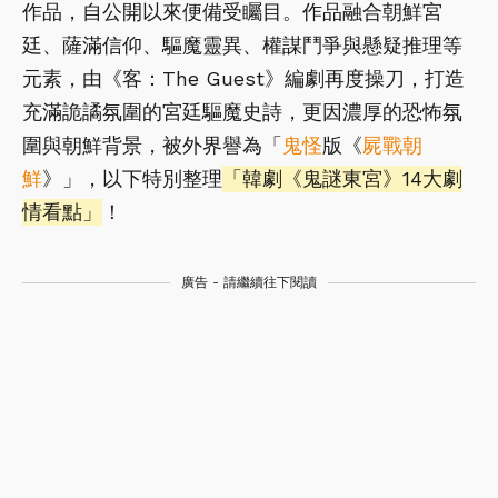
作品，自公開以來便備受矚目。作品融合朝鮮宮
廷、薩滿信仰、驅魔靈異、權謀鬥爭與懸疑推理等
元素，由《客：The Guest》編劇再度操刀，打造
充滿詭譎氛圍的宮廷驅魔史詩，更因濃厚的恐怖氛
圍與朝鮮背景，被外界譽為「
鬼怪
版《
屍戰朝
鮮
》」，以下特別整理
「韓劇《鬼謎東宮》14大劇
情看點」
！
廣告 - 請繼續往下閱讀