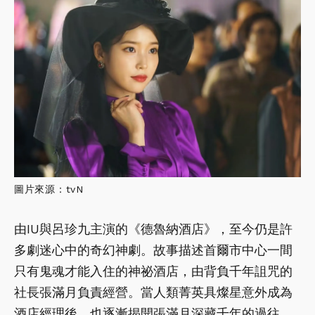
圖片來源：tvN
由IU與呂珍九主演的《德魯納酒店》，至今仍是許
多劇迷心中的奇幻神劇。故事描述首爾市中心一間
只有鬼魂才能入住的神祕酒店，由背負千年詛咒的
社長張滿月負責經營。當人類菁英具燦星意外成為
酒店經理後，也逐漸揭開張滿月深藏千年的過往。