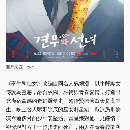
圖片來源：tvN
《牽牛和仙女》改編自同名人氣網漫，以牛郎織女
傳說為靈感，融合校園、巫術與青春愛情，打造出
充滿宿命感的奇幻羅曼史。趙怡賢飾演白天是高中
生、晚上替人驅邪除厄的巫女朴星娥，秋泳愚則飾
演命運多舛的少年裴堅遇。當星娥對他一見鍾情，
卻發現對方正一步步走向死亡，兩人在青春校園與