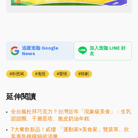
追蹤造咖 Google
加入造咖 LINE 好
News
友
朴恩斌
鬼怪
愛情
韓劇
延伸閱讀
全台瘋杜拜巧克力？台灣近年「現象級美食」：生乳
甜甜圈、千層蛋塔、脆皮奶油年糕
7大餐飲新品！貳樓 「運動家×美食家」雙菜單、欣
葉廣島檸檬鍋超清爽