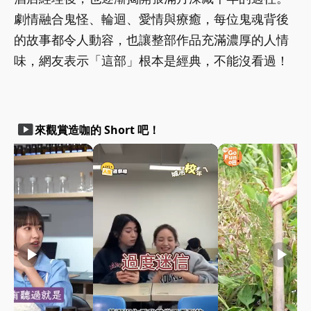
劇情融合鬼怪、輪迴、愛情與療癒，每位鬼魂背後
的故事都令人動容，也讓整部作品充滿濃厚的人情
味，網友表示「這部」根本是經典，不能沒看過！
smart_display
來觀賞造咖的 Short 吧！
play_arrow
play_arrow
play_arrow