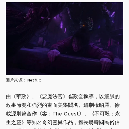
圖片來源：Netflix
由《華政》、《惡魔法官》崔政奎執導，以細膩的
敘事節奏和強烈的畫面美學聞名。編劇權昭羅、徐
載源則曾合作《客：The Guest》、《不可殺：永
生之靈》等知名奇幻靈異作品，擅長將韓國民俗信