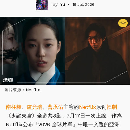
Yu
19 Jul, 2026
圖片來源：Netflix
南柱赫
、
盧允瑞
、
曹承佑
主演的
Netflix
原創
韓劇
《鬼謎東宮》全劇共8集，7月17日一次上線。作為
Netflix公布「2026 全球片單」中唯一入選的亞洲