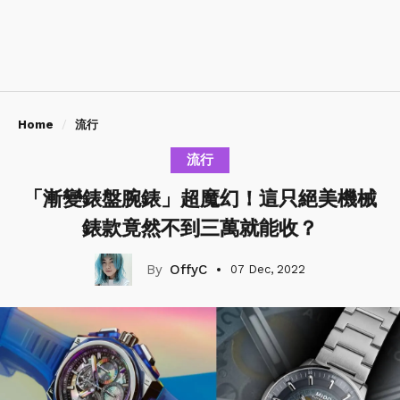
Home
流行
流行
「漸變錶盤腕錶」超魔幻！這只絕美機械
錶款竟然不到三萬就能收？
OffyC
07 Dec, 2022