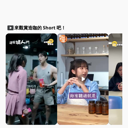
smart_display
來觀賞造咖的 Short 吧！
play_arrow
play_arrow