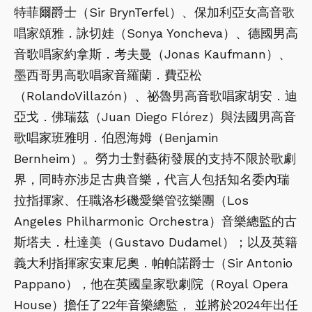
特菲爾爵士（Sir BrynTerfel）、保加利亞女高音歌
唱家頌雅．詠切娃（Sonya Yoncheva）、德國男高
音歌唱家約拿斯．考夫曼（Jonas Kaufmann）、
墨西哥男高歌唱家音羅蘭．費亞松
（RolandoVillazón）、祕魯男高音歌唱家胡安．迪
亞戈．佛瑞茲（Juan Diego Flórez）與法國男高音
歌唱家班雅明．伯恩海姆（Benjamin
Bernheim）。勞力士對藝術發展的支持不限於歌劇
界，同時亦涉足古典音樂，代言人包括知名委內瑞
拉指揮家、任職洛杉磯愛樂管弦樂團（Los
Angeles Philharmonic Orchestra）音樂總監的古
斯塔夫．杜達美（Gustavo Dudamel）；以及英籍
義大利指揮家安東尼奧．帕帕諾爵士（Sir Antonio
Pappano），他在英國皇家歌劇院（Royal Opera
House）擔任了22年音樂總監， 並將於2024年出任