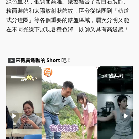
綠色呈現，低調而高雅。錶盤結合了蛋白石裝飾、
粒面裝飾和太陽放射狀飾紋，區分從錶圈到「軌道
式分鐘圈」等各個重要的錶盤區域，層次分明又能
在不同光線下展現各種色澤，既帥又具有高級感！
smart_display
來觀賞造咖的 Short 吧！
play_arrow
play_arrow
play_arrow