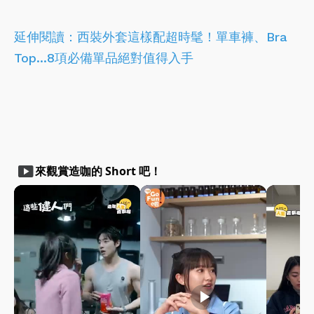
延伸閱讀：
西裝外套這樣配超時髦！單車褲、Bra
Top...8項必備單品絕對值得入手
smart_display
來觀賞造咖的 Short 吧！
play_arrow
play_arrow