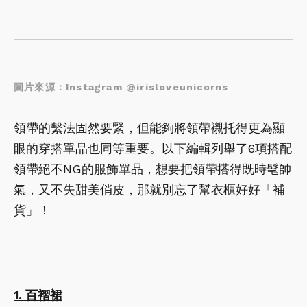
圖片來源：Instagram @irisloveunicorns
領帶的繫法固然要緊，但能夠將領帶襯托得更為顯
眼的穿搭單品也同等重要。以下編輯列舉了6項搭配
領帶絕不NG的服飾單品，想要把領帶搭得既時髦帥
氣，又不失甜美俏皮，那就別忘了幫衣櫃好好「補
貨」！
1. 百褶裙