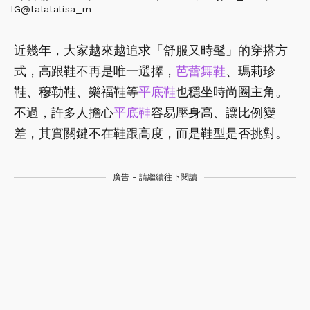
IG@lalalalisa_m
近幾年，大家越來越追求「舒服又時髦」的穿搭方
式，高跟鞋不再是唯一選擇，
芭蕾舞鞋
、瑪莉珍
鞋、穆勒鞋、樂福鞋等
平底鞋
也穩坐時尚圈主角。
不過，許多人擔心
平底鞋
容易壓身高、讓比例變
差，其實關鍵不在鞋跟高度，而是鞋型是否挑對。
廣告 - 請繼續往下閱讀