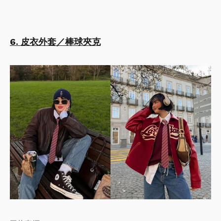
6. 皮衣外套／棒球夾克