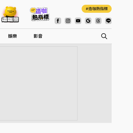
造咖熱指標
娛樂
影音