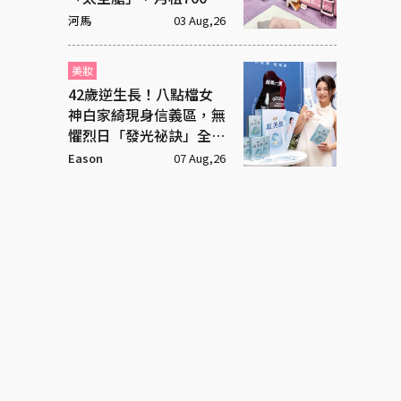
元
河馬
03 Aug,26
美妝
42歲逆生長！八點檔女
神白家綺現身信義區，無
懼烈日「發光祕訣」全靠
這包
Eason
07 Aug,26