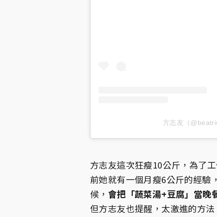
方志友（@beatr
方志友這次狂瘦10公斤，為了工
前她就有一個月瘦6公斤的經驗
候，
會把「蔬菜湯+豆腐」當晚
但方志友也提醒，太激進的方法