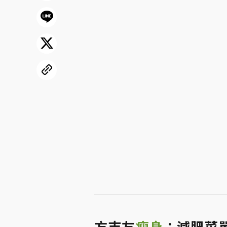
方志友
瘦身
：減肥菜