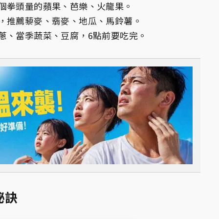
個拳頭量的蘋果、芭樂、火龍果。
，推薦藜麥、翡麥、地瓜、馬鈴薯。
蔥、當季蔬菜、豆腐，6點前要吃完。
祕訣