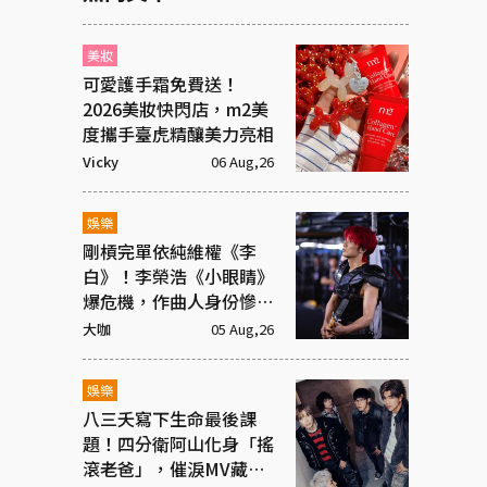
美妝
可愛護手霜免費送！
2026美妝快閃店，m2美
度攜手臺虎精釀美力亮相
Vicky
06 Aug,26
娛樂
剛槓完單依純維權《李
白》！李榮浩《小眼睛》
爆危機，作曲人身份慘遭
抹去
大咖
05 Aug,26
娛樂
八三夭寫下生命最後課
題！四分衛阿山化身「搖
滾老爸」，催淚MV藏大