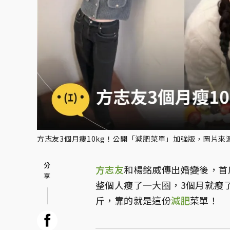
方志友3個月瘦10kg！公開「減肥菜單」加強版，圖片來
方志友
和楊銘威傳出婚變後，首
整個人瘦了一大圈，3個月就瘦了
斤，靠的就是這份
減肥
菜單！