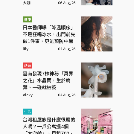
洋蔥
大咖
06 Aug,26
健康
日本醫師曝「降溫順序」
不是狂喝冰水，出門前先
做1件事，更能預防中暑
lily
04 Aug,26
話題
雲南發現7株神秘「冥界
之花」水晶蘭，生於腐
葉、一碰就枯萎
Vicky
04 Aug,26
生活
台灣租屋族是什麼很賤的
人嗎？一戶公寓擺4個
「太空艙」，月租7000