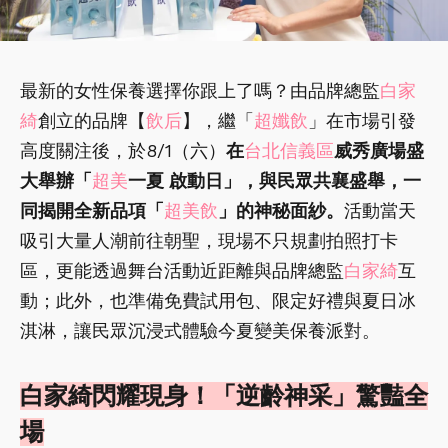
最新的女性保養選擇你跟上了嗎？由品牌總監
白家
綺
創立的品牌【
飲后
】，繼「
超孅飲
」在市場引發
高度關注後，於8/1（六）
在
台北信義區
威秀廣場盛
大舉辦「
超美
一夏 啟動日」，與民眾共襄盛舉，一
同揭開全新品項「
超美飲
」的神秘面紗。
活動當天
吸引大量人潮前往朝聖，現場不只規劃拍照打卡
區，更能透過舞台活動近距離與品牌總監
白家綺
互
動；此外，也準備免費試用包、限定好禮與夏日冰
淇淋，讓民眾沉浸式體驗今夏變美保養派對。
白家綺閃耀現身！「逆齡神采」驚豔全
場