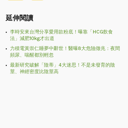
延伸閱讀
李時安來台灣分享愛用款粉底！曝靠「HCG飲食
法」減肥10kg才出道
力積電黃崇仁睡夢中辭世！醫曝8大危險徵兆：夜間
頻尿、喘醒都別輕忽
最新研究破解「陰蒂」4大迷思！不是未發育的陰
莖、神經密度比陰莖高