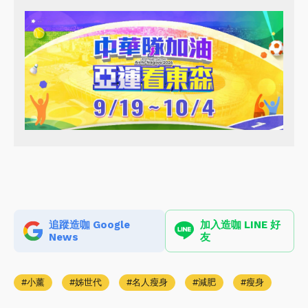
追蹤造咖 Google
加入造咖 LINE 好
News
友
小薰
姊世代
名人瘦身
減肥
瘦身