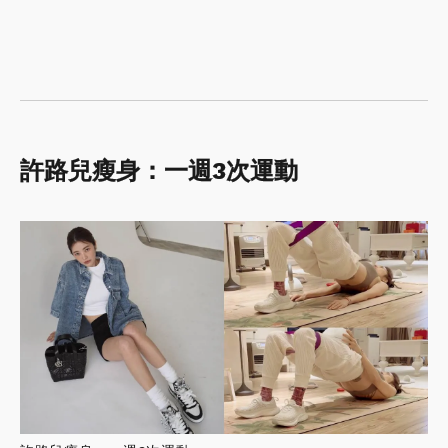
許路兒瘦身：一週3次運動