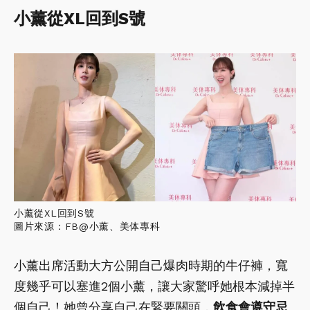
小薰從XL回到S號
小薰從XL回到S號
圖片來源：FB@小薰、美体專科
小薰出席活動大方公開自己爆肉時期的牛仔褲，寬
度幾乎可以塞進2個小薰，讓大家驚呼她根本減掉半
個自己！她曾分享自己在緊要關頭，
飲食會遵守忌