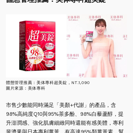
體態管理推薦：美体專科超美錠，NT.1,090
圖片來源：美体專科
市售少數能同時滿足「美顏+代謝」的產品，含
98%高純度Q10與95%茶多酚、98%白藜蘆醇，提
升澎潤感、強化肌膚細緻同時還能有感美體，專利
斐濟果與日本專利薑黃，有高達95%類薑黃素，幫