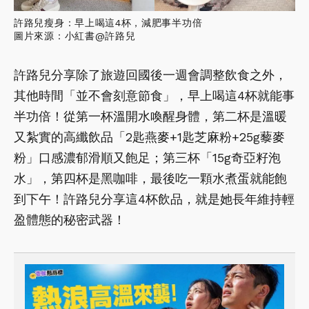
許路兒瘦身：早上喝這4杯，減肥事半功倍
圖片來源：小紅書@許路兒
許路兒分享除了旅遊回國後一週會調整飲食之外，
其他時間「並不會刻意節食」，早上喝這4杯就能事
半功倍！從第一杯溫開水喚醒身體，第二杯是溫暖
又紮實的高纖飲品「2匙燕麥+1匙芝麻粉+25g藜麥
粉」口感濃郁滑順又飽足；第三杯「15g奇亞籽泡
水」，第四杯是黑咖啡，最後吃一顆水煮蛋就能飽
到下午！許路兒分享這4杯飲品，就是她長年維持輕
盈體態的秘密武器！