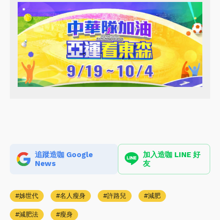
追蹤造咖 Google
加入造咖 LINE 好
News
友
姊世代
名人瘦身
許路兒
減肥
減肥法
瘦身