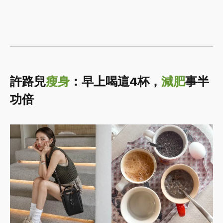
許路兒
瘦身
：早上喝這4杯，
減肥
事半
功倍