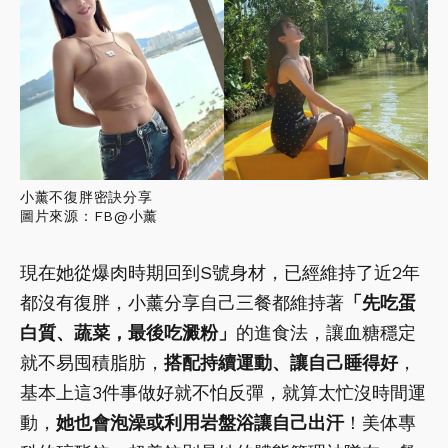
小薰不復胖密訣分享
圖片來源：FB@小薰
現在她從爆肉時期回到S號身材，已經維持了近2年
都沒有復胖，小薰分享自己三餐都維持著
「先吃蛋
白質、蔬菜，最後吃澱粉」
的進食法，讓血糖穩定
就不易囤積脂肪，
搭配持續運動、讓自己睡得好
，
基本上這3件事做好就不怕反彈，就算太忙沒時間運
動，
她也會泡澡或利用岩盤浴讓自己出汗
！美体專