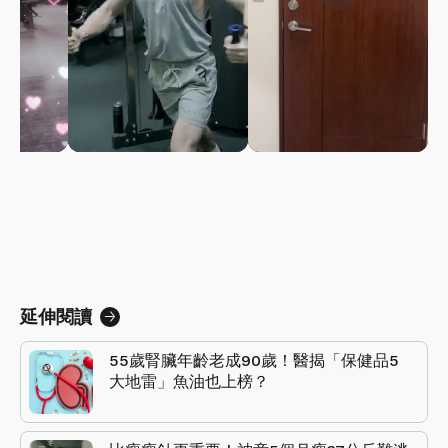
延伸閱讀
55歲腎臟年齡老成90歲！醫揭「保健品5
大地雷」魚油也上榜？