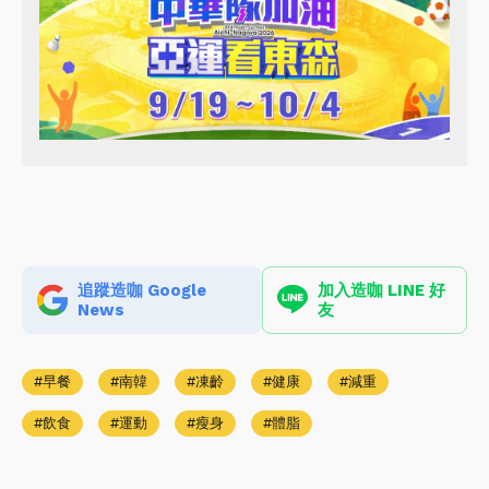
追蹤造咖 Google
加入造咖 LINE 好
News
友
早餐
南韓
凍齡
健康
減重
飲食
運動
瘦身
體脂