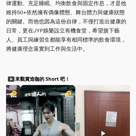
律運動、充足睡眠、均衡飲食與固定作息，才是他
維持50+依然擁有偶像體態、舞台體力與健康狀態
的關鍵。而他也因為這份自律，不僅打造出健康的
日常，更在JYP娛樂設立有機食堂，希望旗下藝
人、員工與練習生都能享有相同標準的飲食環境，
將健康理念落實到工作與生活中。
smart_display
來觀賞造咖的 Short 吧！
play_arrow
play_arrow