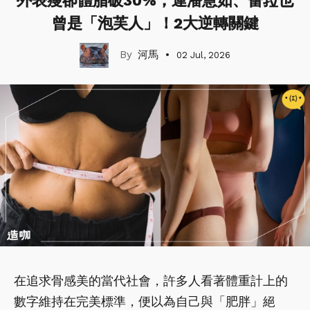
外表瘦卻體脂破30%，連潘慧如、蕾菈也
曾是「泡芙人」！2大逆轉關鍵
河馬
02 Jul, 2026
在追求骨感美的當代社會，許多人看著體重計上的
數字維持在完美標準，便以為自己與「肥胖」絕