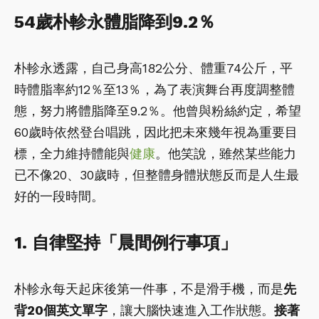
54歲朴軫永體脂降到9.2％
朴軫永透露，自己身高182公分、體重74公斤，平
時體脂率約12％至13％，為了表演舞台再度調整體
態，努力將體脂降至9.2％。他曾與粉絲約定，希望
60歲時依然登台唱跳，因此把未來幾年視為重要目
標，全力維持體能與
健康
。他笑說，雖然某些能力
已不像20、30歲時，但整體身體狀態反而是人生最
好的一段時間。
1. 自律堅持「晨間例行事項」
朴軫永每天起床後第一件事，不是滑手機，而是
先
背20個英文單字
，讓大腦快速進入工作狀態。
接著