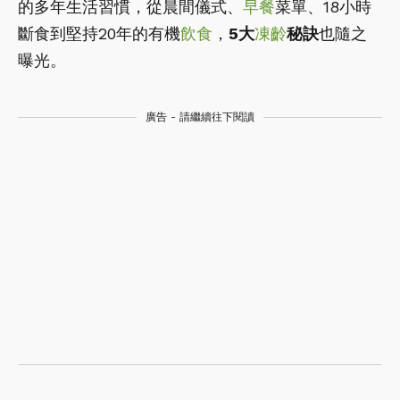
的多年生活習慣，從晨間儀式、
早餐
菜單、18小時
斷食到堅持20年的有機
飲食
，
5大
凍齡
秘訣
也隨之
曝光。
廣告 - 請繼續往下閱讀