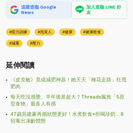
追蹤造咖 Google
加入造咖 LINE 好
News
友
阻力訓練
泡芙人
健康
健康飲食
減重
壓力
延伸閱讀
《皮克敏》竟成減肥神器！她天天「種花走路」狂甩
肥肉
每天吃沒感覺、半年後差超大？Threads瘋推「5原
型食物」最多人有感
47歲吳建豪再婚狀態更好！水煮飲食+拒喝珍奶，8
招養出凍齡體態