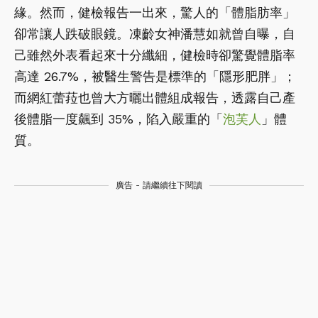
緣。然而，健檢報告一出來，驚人的「體脂肪率」
卻常讓人跌破眼鏡。凍齡女神潘慧如就曾自曝，自
己雖然外表看起來十分纖細，健檢時卻驚覺體脂率
高達 26.7%，被醫生警告是標準的「隱形肥胖」；
而網紅蕾菈也曾大方曬出體組成報告，透露自己產
後體脂一度飆到 35%，陷入嚴重的「
泡芙人
」體
質。
廣告 - 請繼續往下閱讀