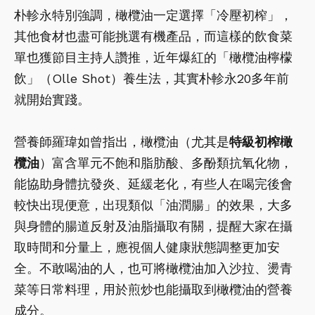
朴軫永特別強調，橄欖油一定選擇「冷壓初榨」，
其他食材也盡可能挑選有機產品，而這樣的飲食菜
單也獲節目主持人讚推，近年爆紅的「橄欖油檸檬
飲」（Olle Shot）養生法，其實朴軫永20多年前
就開始實踐。
營養師羅瑋如曾指出，橄欖油（尤其是
特級初榨橄
欖油
）富含單元不飽和脂肪酸、多酚類抗氧化物，
能協助身體抗發炎、延緩老化，有些人在喝完後會
較快出現便意，出現類似「油潤腸」的效果，大多
與身體的腸道反射及油脂攝取有關，提醒大家在攝
取時間和分量上，應視個人健康狀態調整更加安
全。不敢喝油的人，也可將橄欖油加入沙拉、燙青
菜等日常料理，用於煎炒也能攝取到橄欖油的營養
成分。