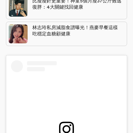
比瘦瘦針更重要！神童5個月瘦37公斤難逃
復胖：4大關鍵找回健康
林志玲私房減脂食譜曝光！燕麥早餐這樣
吃穩定血糖顧健康