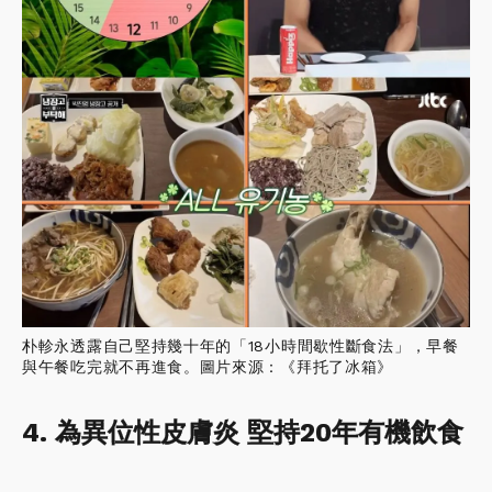
朴軫永透露自己堅持幾十年的「18小時間歇性斷食法」，早餐
與午餐吃完就不再進食。圖片來源：《拜托了冰箱》
4. 為異位性皮膚炎 堅持20年有機飲食