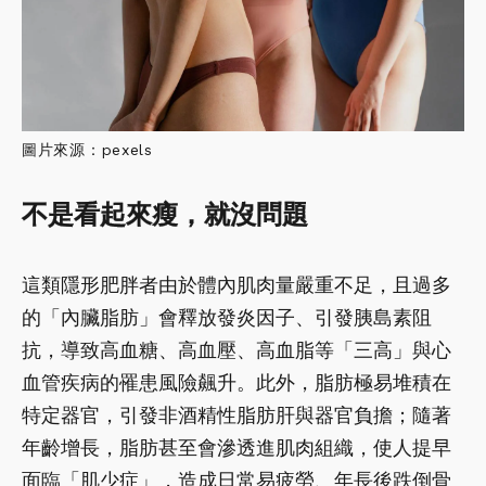
圖片來源：pexels
不是看起來瘦，就沒問題
這類隱形肥胖者由於體內肌肉量嚴重不足，且過多
的「內臟脂肪」會釋放發炎因子、引發胰島素阻
抗，導致高血糖、高血壓、高血脂等「三高」與心
血管疾病的罹患風險飆升。此外，脂肪極易堆積在
特定器官，引發非酒精性脂肪肝與器官負擔；隨著
年齡增長，脂肪甚至會滲透進肌肉組織，使人提早
面臨「肌少症」，造成日常易疲勞、年長後跌倒骨