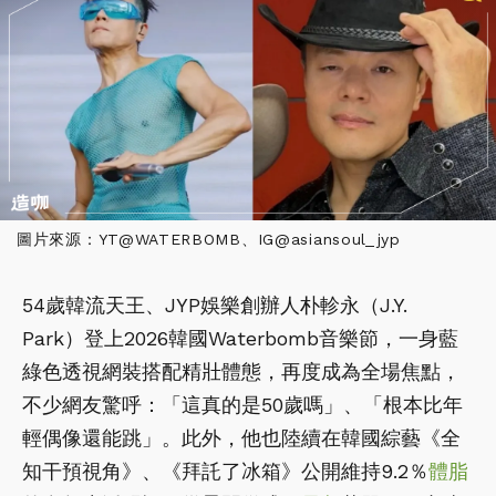
圖片來源：YT@WATERBOMB、IG@asiansoul_jyp
54歲韓流天王、JYP娛樂創辦人朴軫永（J.Y.
Park）登上2026韓國Waterbomb音樂節，一身藍
綠色透視網裝搭配精壯體態，再度成為全場焦點，
不少網友驚呼：「這真的是50歲嗎」、「根本比年
輕偶像還能跳」。此外，他也陸續在韓國綜藝《全
知干預視角》、《拜託了冰箱》公開維持9.2％
體脂