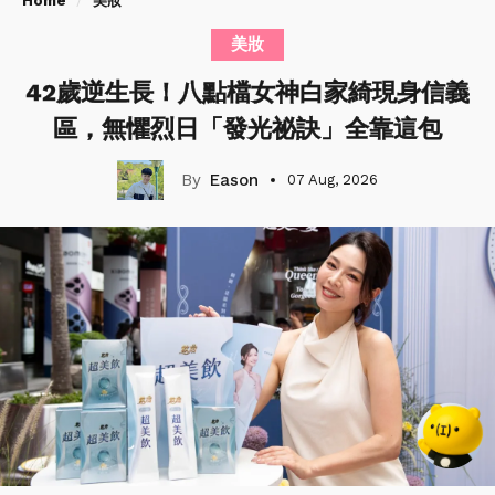
Home
美妝
美妝
42歲逆生長！八點檔女神白家綺現身信義
區，無懼烈日「發光祕訣」全靠這包
Eason
07 Aug, 2026