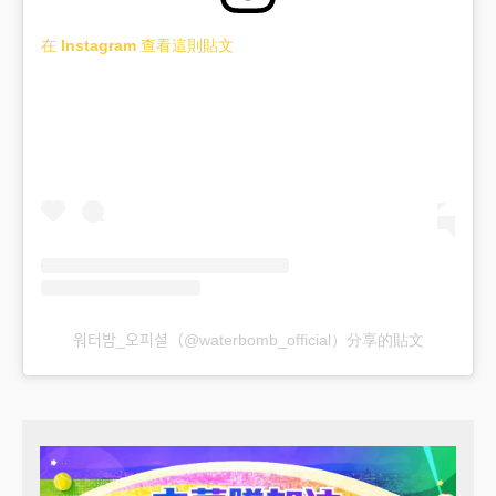
在 Instagram 查看這則貼文
워터밤_오피셜（@waterbomb_official）分享的貼文