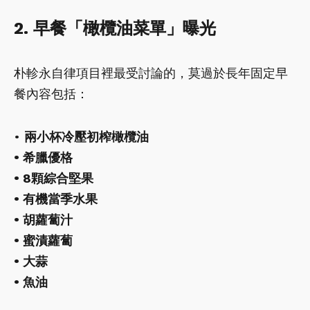
2. 早餐「橄欖油菜單」曝光
朴軫永自律項目裡最受討論的，莫過於長年固定早
餐內容包括：
•
兩小杯冷壓初榨橄欖油
• 希臘優格
• 8顆綜合堅果
• 有機當季水果
• 胡蘿蔔汁
• 蜜漬蘿蔔
• 大蒜
• 魚油