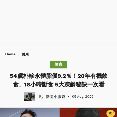
Home
健康
健康
54歲朴軫永體脂僅9.2％！20年有機飲
食、18小時斷食 5大凍齡秘訣一次看
影憶小腦袋
05 Aug, 2026