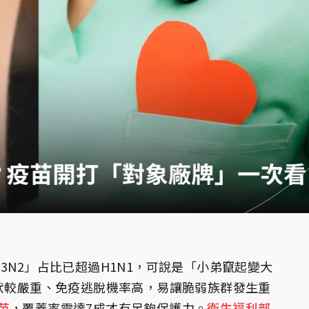
H3N2」占比已超過H1N1，可說是「小弟竄起變大
症狀較嚴重、免疫逃脫機率高，易讓脆弱族群發生重
苗
，覆蓋率需達7成才有足夠保護力。
衛生福利部