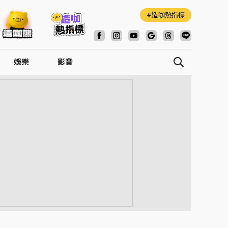
造咖熱指標
娛樂
影音