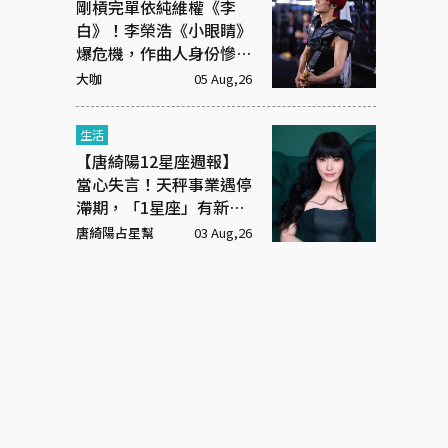
剛槓完單依純維權《李
白》！李榮浩《小眼睛》
爆危機，作曲人身份慘遭
抹去
大咖
05 Aug,26
生活
【唐綺陽12星座週報】
當心失言！天秤事業遇停
滯期，「1星座」有新戀
情
唐綺陽占星幫
03 Aug,26