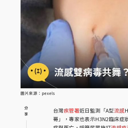
圖片來源：pexels
台灣
疾管署
近日監測「A型
流感
哥」，專家也表示H3N2臨床
症與死亡，呼籲民眾施打
流感疫