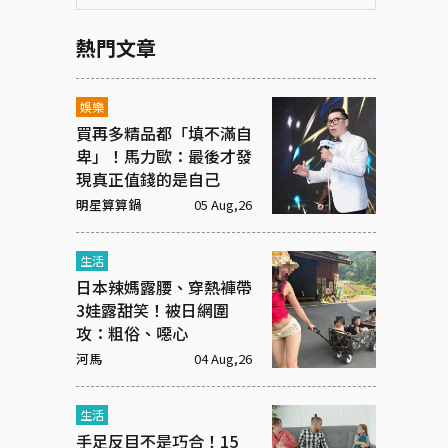
熱門文章
娛樂
買再多精品都「填不滿自
卑」！馬力歐：最後才發
現真正值錢的是自己
明星算算鍋
05 Aug,26
生活
日本辣媽露腰、穿熱褲帶
3娃露甜笑！被日網圍
攻：粗俗、噁心
河馬
04 Aug,26
生活
手足反目不是巧合！15