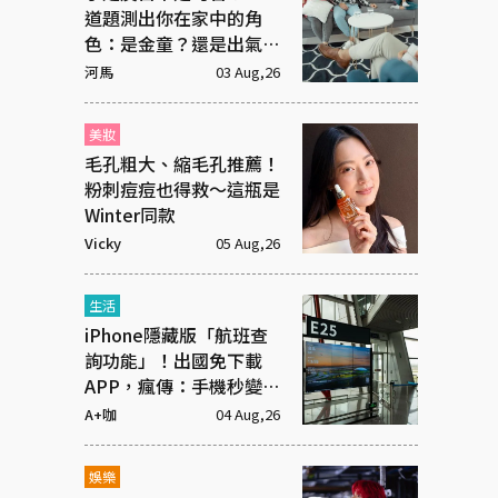
道題測出你在家中的角
色：是金童？還是出氣
筒？
河馬
03 Aug,26
美妝
毛孔粗大、縮毛孔推薦！
粉刺痘痘也得救～這瓶是
Winter同款
Vicky
05 Aug,26
生活
iPhone隱藏版「航班查
詢功能」！出國免下載
APP，瘋傳：手機秒變機
場看板
A+咖
04 Aug,26
娛樂