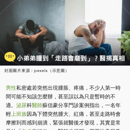
封面圖片來源：pexels（示意圖）
男性
私密處若突然出現腫脹、疼痛，不少人第一時
間可能不知該怎麼辦，甚至誤以為只是暫時的不
適。
泌尿
科
醫師
蘇信豪分享門診案例指出，一名年
輕
上班族
因為下體突然腫大、紅痛，甚至走路時會
摩擦到而感到崩潰，緊張就醫後才發現，其實是常