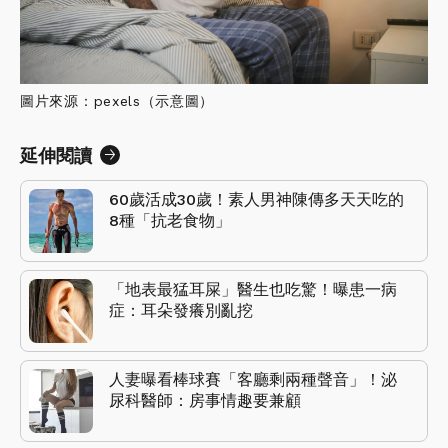
圖片來源：pexels（示意圖）
延伸閱讀
60歲活成30歲！素人男神陳傳多天天吃的
8種「抗老食物」
「地表最猛耳屎」醫生也吃驚！曝患一病
症：耳朵發癢別亂挖
人妻曝看棒球賽「客廳剩兩種聲音」！泌
尿科醫師：房事情趣要兼顧