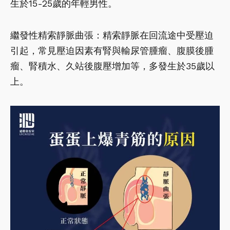
生於15-25歲的年輕男性。
繼發性精索靜脈曲張：精索靜脈在回流途中受壓迫
引起，常見壓迫因素有腎與輸尿管腫瘤、腹膜後腫
瘤、腎積水、久站後腹壓增加等，多發生於35歲以
上。