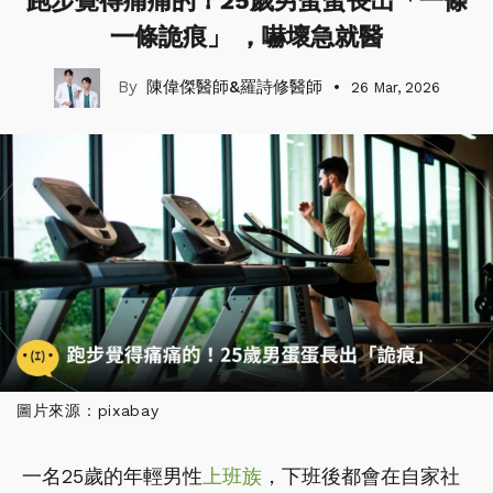
跑步覺得痛痛的！25歲男蛋蛋長出「一條
一條詭痕」 ，嚇壞急就醫
陳偉傑醫師&羅詩修醫師
26 Mar, 2026
圖片來源：pixabay
一名25歲的年輕男性
上班族
，下班後都會在自家社