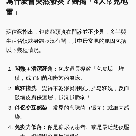
為什麼會突然發炎？醫揭「4大常見地
雷」
蘇信豪指出，包皮龜頭炎在門診並不少見，多半與
生活習慣或身體狀況有關，其中最常見的原因包括
以下幾種情況。
悶熱＋清潔死角
：包皮過長導致「包皮垢」堆
積，成了細菌和黴菌的溫床。
瘋狂搓洗
：覺得不乾淨就用強力肥皂狂洗，反而
破壞皮膚保護層，越洗越脆弱！
伴侶交互感染
：常見的念珠菌（黴菌）或細菌感
染。
​免疫力低落
：像是糖尿病患者、或是最近熬夜壓