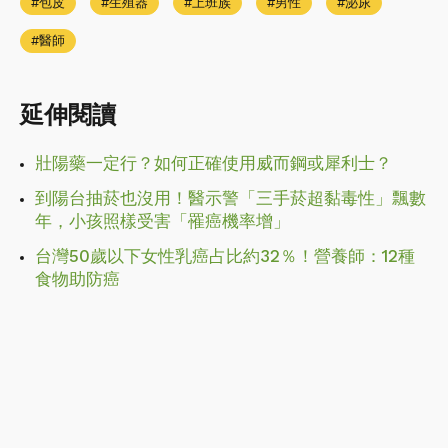
包皮
生殖器
上班族
男性
泌尿
醫師
延伸閱讀
壯陽藥一定行？如何正確使用威而鋼或犀利士？
到陽台抽菸也沒用！醫示警「三手菸超黏毒性」飄數
年，小孩照樣受害「罹癌機率增」
台灣50歲以下女性乳癌占比約32％！營養師：12種
食物助防癌