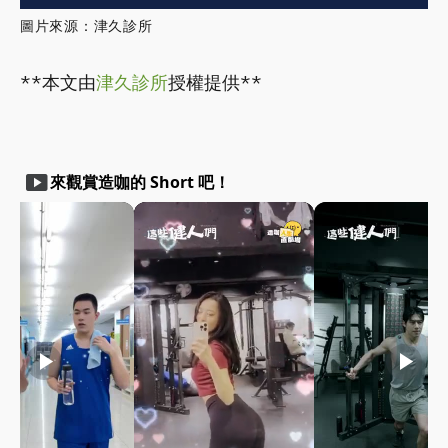
圖片來源：津久診所
**本文由
津久診所
授權提供**
smart_display
來觀賞造咖的 Short 吧！
play_arrow
play_arrow
play_arrow