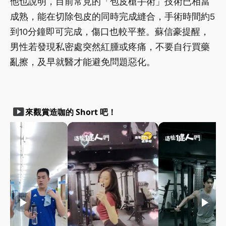
他也說明，目前常見的「包皮槍手術」技術已相當
成熟，能在切除包皮的同時完成縫合，手術時間約5
到10分鐘即可完成，傷口也較平整。蘇信豪提醒，
男性若發現私密處突然紅腫或疼痛，不要自行買藥
亂擦，及早就醫才能避免問題惡化。
smart_display
來觀賞造咖的 Short 吧！
play_arrow
play_arrow
play_arrow