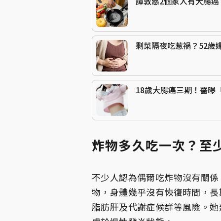
譚敦慈2個家人有大腸癌
剩菜隔夜吃惹禍？52歲
18歲大腸癌三期！醫曝
炸物多久吃一次？至
不少人認為偶爾吃炸物沒有關係
物，身體幾乎沒有恢復時間，長
脂肪肝及代謝症候群等風險。她