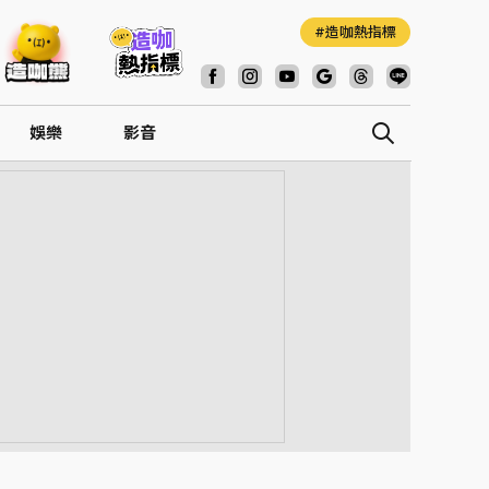
造咖熱指標
娛樂
影音