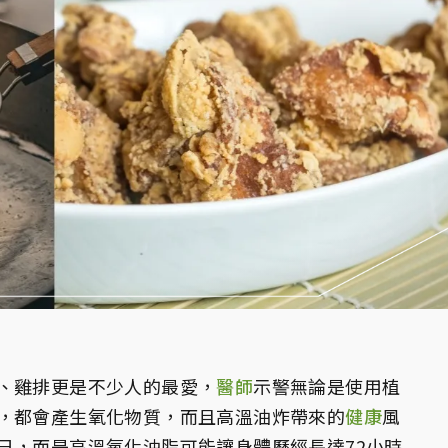
、雞排更是不少人的最愛，
醫師
示警無論是使用植
，都會產生氧化物質，而且高溫油炸帶來的
健康
風
已，而是高溫氧化油脂可能讓身體歷經長達72小時