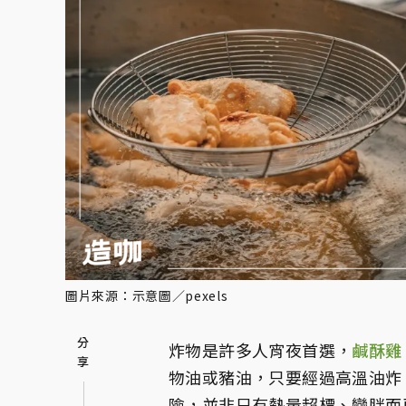
圖片來源：示意圖／pexels
炸物是許多人宵夜首選，
鹹酥雞
物油或豬油，只要經過高溫油炸
險，並非只有熱量超標、變胖而