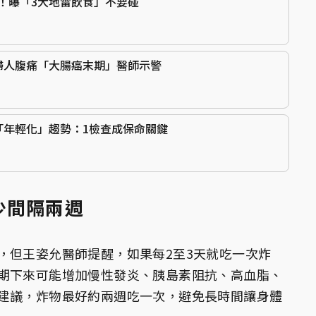
！曝「3大地雷飲食」不要碰
婦人腹痛「大腸癌末期」醫師示警
「年輕化」趨勢：1檢查成保命關鍵
少間隔兩週
，但王姿允醫師提醒，如果每2至3天就吃一次炸
期下來可能增加慢性發炎、胰島素阻抗、高血脂、
建議，炸物最好約兩週吃一次，避免長時間讓身體