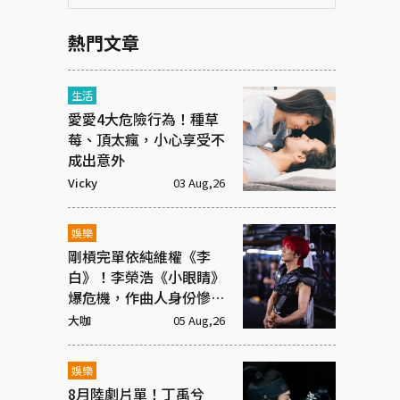
熱門文章
生活
愛愛4大危險行為！種草
莓、頂太瘋，小心享受不
成出意外
Vicky
03 Aug,26
娛樂
剛槓完單依純維權《李
白》！李榮浩《小眼睛》
爆危機，作曲人身份慘遭
抹去
大咖
05 Aug,26
娛樂
8月陸劇片單！丁禹兮