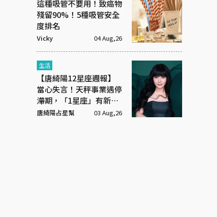
這種吸管不要用！致癌物
殘留90%！5種吸管安全
度排名
Vicky
04 Aug,26
生活
【唐綺陽12星座週報】
當心失言！天秤事業遇停
滯期，「1星座」有新戀
情
唐綺陽占星幫
03 Aug,26