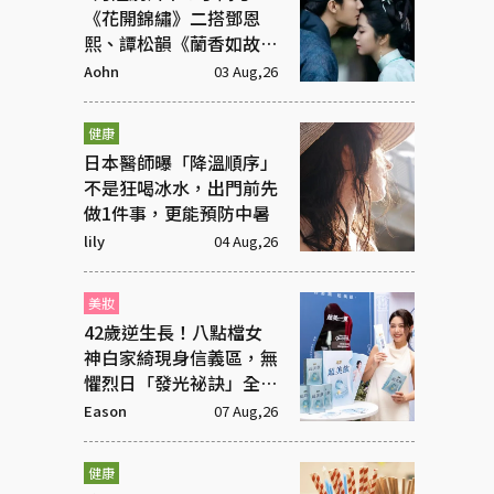
《花開錦繡》二搭鄧恩
熙、譚松韻《蘭香如故》
庶女逆襲
Aohn
03 Aug,26
健康
日本醫師曝「降溫順序」
不是狂喝冰水，出門前先
做1件事，更能預防中暑
lily
04 Aug,26
美妝
42歲逆生長！八點檔女
神白家綺現身信義區，無
懼烈日「發光祕訣」全靠
這包
Eason
07 Aug,26
健康