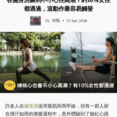
在健身房練到不小心性高潮？約10%女性
都遇過，這動作最容易觸發
河馬
27 Apr, 2026
許多人在
健身房
追求腹肌與馬甲線，但有一群人卻
在揮汗如雨的捲腹過程中，意外體驗到了臉紅心跳