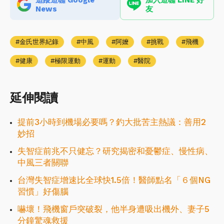
追蹤造咖 Google
加入造咖 LINE 好
News
友
金氏世界紀錄
中風
阿嬤
挑戰
飛機
健康
極限運動
運動
醫院
延伸閱讀
提前3小時到機場必要嗎？釣大批苦主熱議：善用2
妙招
失智症前兆不只健忘？研究揭密和憂鬱症、慢性病、
中風三者關聯
台灣失智症增速比全球快1.5倍！醫師點名「６個NG
習慣」好傷腦
嚇壞！飛機窗戶突破裂，他半身遭吸出機外、妻子5
分鐘驚魂救援