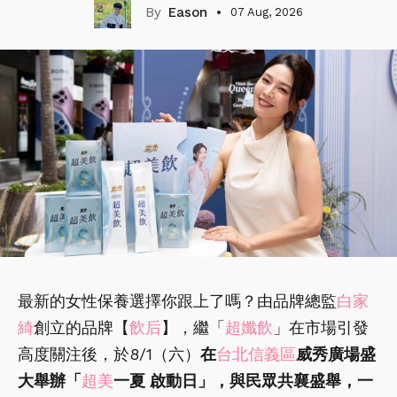
Eason
07 Aug, 2026
最新的女性保養選擇你跟上了嗎？由品牌總監
白家
綺
創立的品牌【
飲后
】，繼「
超孅飲
」在市場引發
高度關注後，於8/1（六）
在
台北信義區
威秀廣場盛
大舉辦「
超美
一夏 啟動日」，與民眾共襄盛舉，一