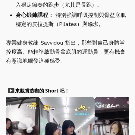
入穩定節奏的跑步（尤其是長跑）。
身心鍛鍊課程：
特別強調呼吸控制與骨盆底肌
穩定的皮拉提斯（Pilates）與瑜珈。
專業健身教練 Savvidou 指出，那些對自己身體掌
控度高、能精準啟動骨盆底肌的運動員，更有機會
有意識地觸發這種感受。
smart_display
來觀賞造咖的 Short 吧！