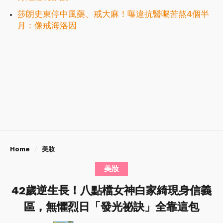
莎朗史東停中風藥、戒大麻！曝違抗醫囑苦熬4個半
月：像戒海洛因
Home
美妝
美妝
42歲逆生長！八點檔女神白家綺現身信義
區，無懼烈日「發光祕訣」全靠這包