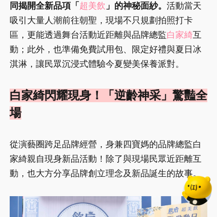
同揭開全新品項「
超美飲
」的神秘面紗。
活動當天
吸引大量人潮前往朝聖，現場不只規劃拍照打卡
區，更能透過舞台活動近距離與品牌總監
白家綺
互
動；此外，也準備免費試用包、限定好禮與夏日冰
淇淋，讓民眾沉浸式體驗今夏變美保養派對。
白家綺閃耀現身！「逆齡神采」驚豔全
場
從演藝圈跨足品牌經營，身兼四寶媽的品牌總監白
家綺親自現身新品活動！除了與現場民眾近距離互
動，也大方分享品牌創立理念及新品誕生的故事。