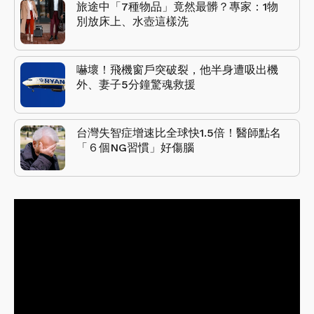
旅途中「7種物品」竟然最髒？專家：1物
別放床上、水壺這樣洗
嚇壞！飛機窗戶突破裂，他半身遭吸出機
外、妻子5分鐘驚魂救援
台灣失智症增速比全球快1.5倍！醫師點名
「６個NG習慣」好傷腦