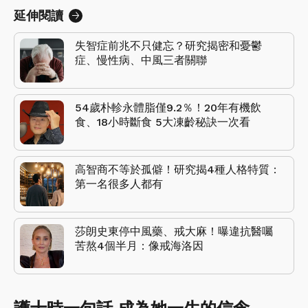
延伸閱讀
失智症前兆不只健忘？研究揭密和憂鬱
症、慢性病、中風三者關聯
54歲朴軫永體脂僅9.2％！20年有機飲
食、18小時斷食 5大凍齡秘訣一次看
高智商不等於孤僻！研究揭4種人格特質：
第一名很多人都有
莎朗史東停中風藥、戒大麻！曝違抗醫囑
苦熬4個半月：像戒海洛因