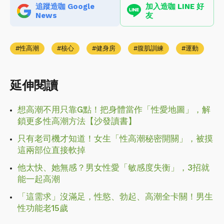
追蹤造咖 Google
加入造咖 LINE 好
News
友
性高潮
核心
健身房
腹肌訓練
運動
延伸閱讀
想高潮不用只靠G點！把身體當作「性愛地圖」，解
鎖更多性高潮方法【沙發讀書】
只有老司機才知道！女生「性高潮秘密開關」，被摸
這兩部位直接軟掉
他太快、她無感？男女性愛「敏感度失衡」，3招就
能一起高潮
「這需求」沒滿足，性慾、勃起、高潮全卡關！男生
性功能老15歲