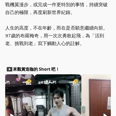
戰機翼漫步，或完成一件更特別的事情，持續突破
自己的極限，再度刷新世界紀錄。
人生的高度，不在年齡，而在是否願意繼續向前。
97歲的布羅梅奇，用一次次勇敢起飛，為「活到
老、挑戰到老」寫下觸動人心的註解。
smart_display
來觀賞造咖的 Short 吧！
play_arrow
play_arrow
play_arrow