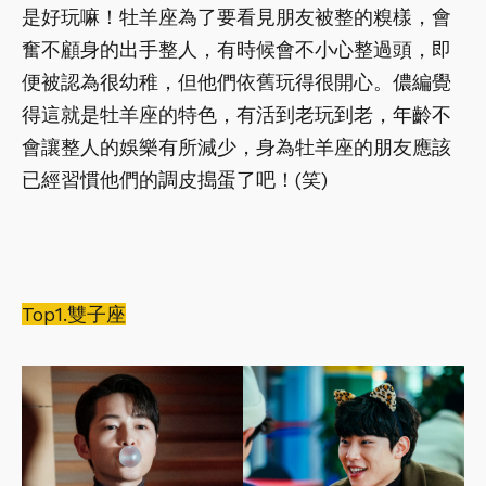
是好玩嘛！牡羊座為了要看見朋友被整的糗樣，會
奮不顧身的出手整人，有時候會不小心整過頭，即
便被認為很幼稚，但他們依舊玩得很開心。儂編覺
得這就是牡羊座的特色，有活到老玩到老，年齡不
會讓整人的娛樂有所減少，身為牡羊座的朋友應該
已經習慣他們的調皮搗蛋了吧！(笑)
Top1.雙子座