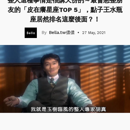
整人這種事情是很講天份的～最會惡整朋
友的「皮在癢星座TOP 5」，點子王水瓶
座居然排名這麼後面？！
Bella.tw儂儂
27 May, 2021