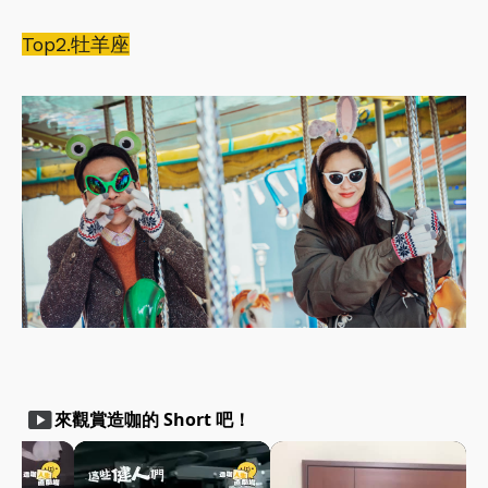
Top2.牡羊座
smart_display
來觀賞造咖的 Short 吧！