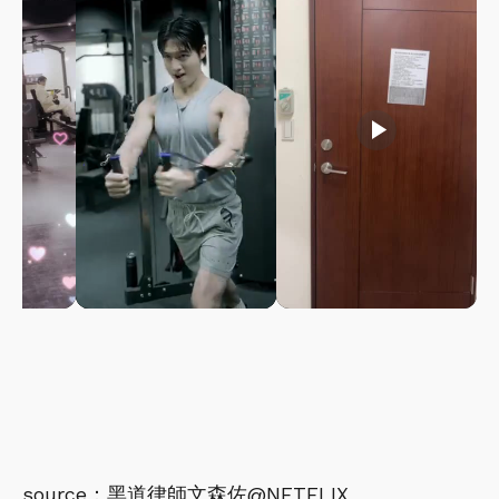
play_arrow
play_arrow
source：黑道律師文森佐@NETFLIX