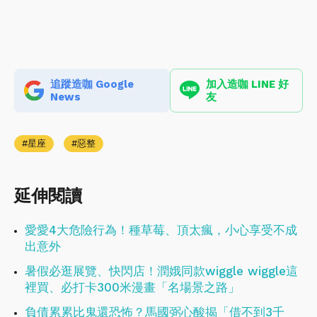
追蹤造咖 Google
加入造咖 LINE 好
News
友
星座
惡整
延伸閱讀
愛愛4大危險行為！種草莓、頂太瘋，小心享受不成
出意外
暑假必逛展覽、快閃店！潤娥同款wiggle wiggle這
裡買、必打卡300米漫畫「名場景之路」
負債累累比鬼還恐怖？馬國弼心酸揭「借不到3千