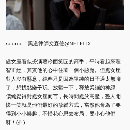
source：黑道律師文森佐@NETFLIX
處女座看似扮演著冷面笑匠的高手，平時看起來理
智正經，其實他的心中住著一個小惡魔。但處女座
對人沒有惡意，純粹只是因為單純的日子過太無聊
了，想找點樂子玩、放鬆一下，釋放緊繃的神經。
儂編覺得對處女座而言，長時間處於高壓，整人開
懷一笑就是他們最好的放鬆方式，當然他會為了要
得到小小樂趣，不惜花心思去布局，要小心他們
呀！(抖)