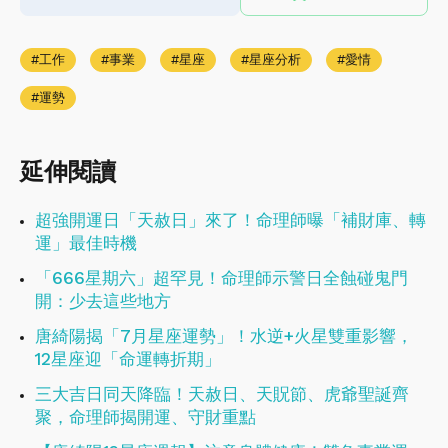
工作
事業
星座
星座分析
愛情
運勢
延伸閱讀
超強開運日「天赦日」來了！命理師曝「補財庫、轉
運」最佳時機
「666星期六」超罕見！命理師示警日全蝕碰鬼門
開：少去這些地方
唐綺陽揭「7月星座運勢」！水逆+火星雙重影響，
12星座迎「命運轉折期」
三大吉日同天降臨！天赦日、天貺節、虎爺聖誕齊
聚，命理師揭開運、守財重點