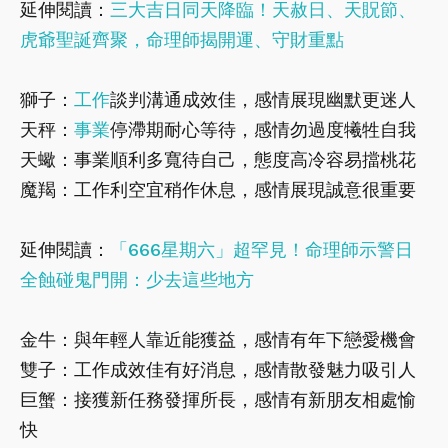
延伸閱讀：
三大吉日同天降臨！天赦日、天貺節、
虎爺聖誕齊聚，命理師揭開運、守財重點
獅子：
工作
談判溝通成效佳，感情展現幽默更迷人
天秤：
事業
停滯期耐心等待，感情勿過度犧牲自我
天蠍：事業順利多寬待自己，態度高冷容易擋桃花
魔羯：工作利空宜稍作休息，感情展現誠意很重要
延伸閱讀：
「666星期六」超罕見！命理師示警日
全蝕碰鬼門開：少去這些地方
金牛：與年輕人靠近能獲益，感情有年下戀愛機會
雙子：工作成效佳有好消息，感情散發魅力吸引人
巨蟹：接獲新任務發揮所長，感情有新朋友相處愉
快