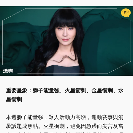
重要星象：獅子能量強、火星衝刺、金星衝刺、水
星衝刺
本週獅子能量強，眾人活動力高漲，運動賽事與消
暑議題成焦點。火星衝刺，避免因急躁而失言及當