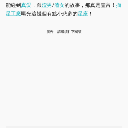
能碰到
真愛
，跟
渣男
/
渣女
的故事，那真是豐富！
摘
星工廠
曝光這幾個有點小悲劇的
星座
！
廣告 - 請繼續往下閱讀