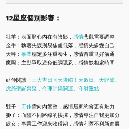
12星座個別影響：
牡羊：表面順心內在有陰影，
感情
悲觀需要調整
金牛：執著失誤則易焦慮低落，感情先多愛自己
天秤：
事業
穩定多注重養生，感情首重良好溝通
魔羯：主動爭取避免低調隱忍，感情缺相處時間
延伸閱讀：
三大吉日同天降臨！天赦日、天貺節、
虎爺聖誕齊聚，命理師揭開運、守財重點
雙子：
工作
需向內盤整，感情居家約會更有魅力
獅子：面臨不同路線的抉擇，感情專注自我更加分
處女：事業工作迎來收穫期，感情利舊不利新進展