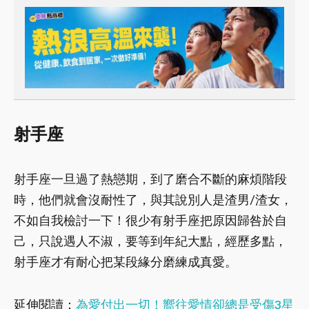
射手座
射手座一旦過了熱戀期，到了磨合不斷的麻煩階段
時，他們就會沒耐性了，與其說別人是渣男/渣女，
不如自我檢討一下！很少有射手座把原因歸咎於自
己，只說遇人不淑，要等到年紀大點，經歷多點，
射手座才有耐心把某段緣分磨練成真愛。
延伸閱讀：
為愛付出一切！嚮往愛情卻總是受傷3星