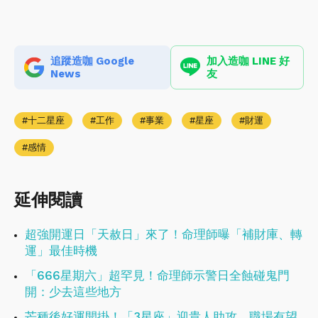
追蹤造咖 Google
加入造咖 LINE 好
News
友
十二星座
工作
事業
星座
財運
感情
延伸閱讀
超強開運日「天赦日」來了！命理師曝「補財庫、轉
運」最佳時機
「666星期六」超罕見！命理師示警日全蝕碰鬼門
開：少去這些地方
芒種後好運開掛！「3星座」迎貴人助攻，職場有望