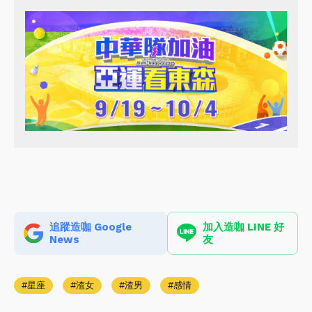
追蹤造咖 Google
加入造咖 LINE 好
News
友
星座
渣女
渣男
感情