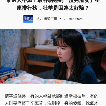
常遇人不淑？最容易碰到「渣男渣女」星
座排行榜，牡羊是因為太好騙？
摘星工廠
28 Mar, 2024
情字這條路，有的人輕鬆就能到達幸福彼岸，有的
人則要歷經千辛萬苦，洗刷掉一身的傻氣、銳氣才