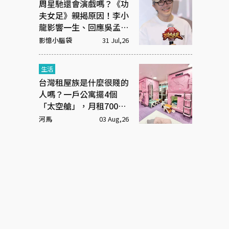
周星馳還會演戲嗎？《功
夫女足》親揭原因！李小
龍影響一生、回應吳孟達
彩蛋
影憶小腦袋
31 Jul,26
生活
台灣租屋族是什麼很賤的
人嗎？一戶公寓擺4個
「太空艙」，月租7000
元
河馬
03 Aug,26