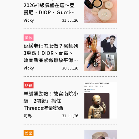
2026神級氣墊在這～亞
曼尼、DIOR、Ｇucci美
度破表
Vicky
31 Jul,26
美妝
延緩老化怎麼做？醫師列
3重點！DIOR、蘭蔻、
嬌蘭新品緊緻撫紋平滑有
感
Vicky
30 Jul,26
話題
羊編遇勁敵！故宮南院小
編「2關鍵」抓住
Threads流量密碼
河馬
31 Jul,26
娛樂