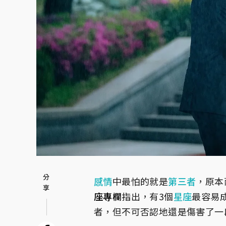
感情
中最怕的就是
第三者
，原本
座專欄
指出，有3個
星座
最容易
者，但不可否認地還是傷害了一