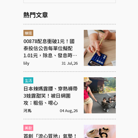
熱門文章
賺錢
00878配息衝破1元！國
泰投信公告每單位擬配
1.01元，除息、發息時間
一次看！
lily
31 Jul,26
生活
日本辣媽露腰、穿熱褲帶
3娃露甜笑！被日網圍
攻：粗俗、噁心
河馬
04 Aug,26
美妝
首創「流心質地」氣墊！