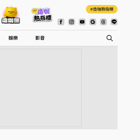
造咖熱指標
娛樂
影音