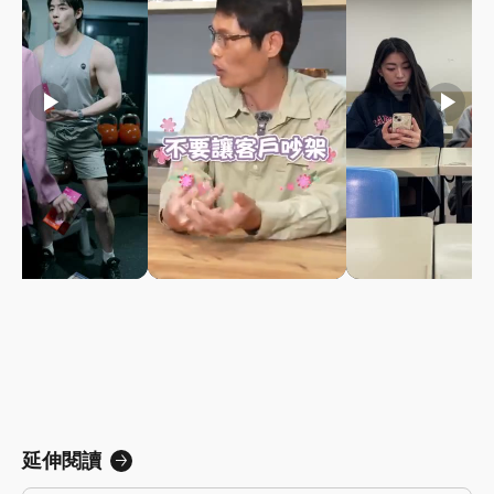
play_arrow
play_arrow
play_arrow
延伸閱讀