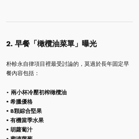
2. 早餐「橄欖油菜單」曝光
朴軫永自律項目裡最受討論的，莫過於長年固定早
餐內容包括：
•
兩小杯冷壓初榨橄欖油
• 希臘優格
• 8顆綜合堅果
• 有機當季水果
• 胡蘿蔔汁
• 蜜漬蘿蔔