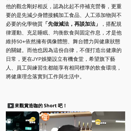
他的觀念剛好相反，認為比起不停補充營養，更重
要的是先減少身體接觸加工食品、人工添加物與不
必要的化學物質
「先做減法，再談加法」
，搭配規
律運動、充足睡眠、均衡飲食與固定作息，才是他
維持50+依然擁有偶像體態、舞台體力與健康狀態
的關鍵。而他也因為這份自律，不僅打造出健康的
日常，更在JYP娛樂設立有機食堂，希望旗下藝
人、員工與練習生都能享有相同標準的飲食環境，
將健康理念落實到工作與生活中。
smart_display
來觀賞造咖的 Short 吧！