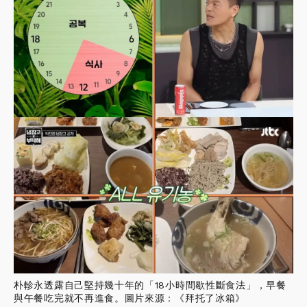
朴軫永透露自己堅持幾十年的「18小時間歇性斷食法」，早餐
與午餐吃完就不再進食。圖片來源：《拜托了冰箱》