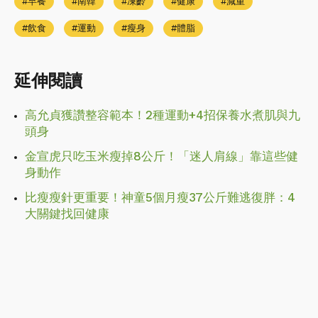
早餐
南韓
凍齡
健康
減重
飲食
運動
瘦身
體脂
延伸閱讀
高允貞獲讚整容範本！2種運動+4招保養水煮肌與九
頭身
金宣虎只吃玉米瘦掉8公斤！「迷人肩線」靠這些健
身動作
比瘦瘦針更重要！神童5個月瘦37公斤難逃復胖：4
大關鍵找回健康