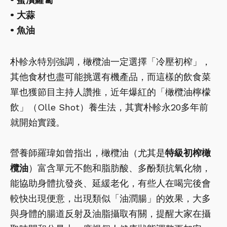
• 大蒜
• 魚油
朴軫永特別強調，橄欖油一定選擇「冷壓初榨」，
其他食材也盡可能挑選有機產品，而這樣的飲食菜
單也獲節目主持人讚推，近年爆紅的「橄欖油檸檬
飲」（Olle Shot）養生法，其實朴軫永20多年前
就開始實踐。
營養師羅瑋如曾指出，橄欖油（尤其是
特級初榨橄
欖油
）富含單元不飽和脂肪酸、多酚類抗氧化物，
能協助身體抗發炎、延緩老化，有些人在喝完後會
較快出現便意，出現類似「油潤腸」的效果，大多
與身體的腸道反射及油脂攝取有關，提醒大家在攝