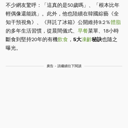
不少網友驚呼：「這真的是50歲嗎」、「根本比年
輕偶像還能跳」。此外，他也陸續在韓國綜藝《全
知干預視角》、《拜託了冰箱》公開維持9.2％
體脂
的多年生活習慣，從晨間儀式、
早餐
菜單、18小時
斷食到堅持20年的有機
飲食
，
5大
凍齡
秘訣
也隨之
曝光。
廣告 - 請繼續往下閱讀