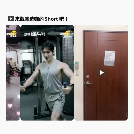
smart_display
來觀賞造咖的 Short 吧！
play_arrow
play_arrow