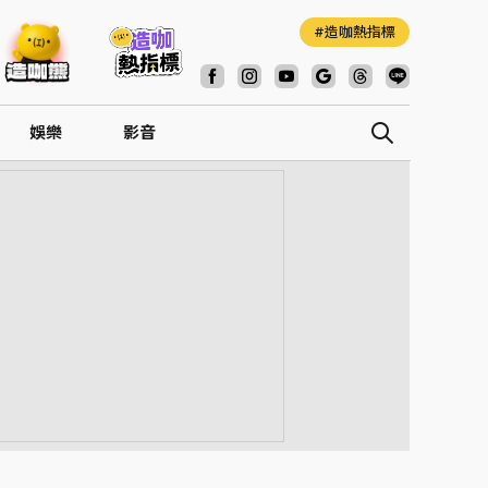
造咖熱指標
娛樂
影音