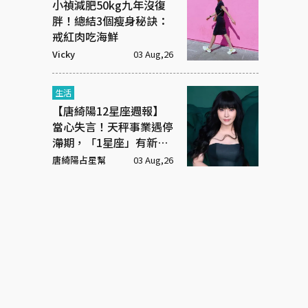
小禎減肥50kg九年沒復
胖！總結3個瘦身秘訣：
戒紅肉吃海鮮
Vicky
03 Aug,26
生活
【唐綺陽12星座週報】
當心失言！天秤事業遇停
滯期，「1星座」有新戀
情
唐綺陽占星幫
03 Aug,26