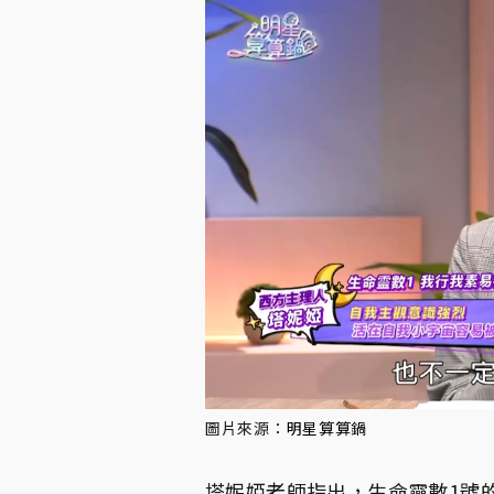
圖片來源：
明星算算鍋
塔妮婭老師指出，生命靈數1號