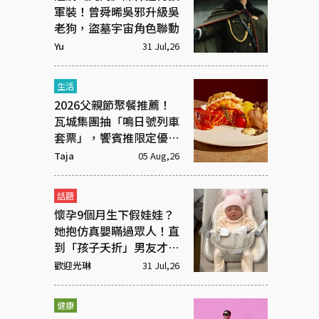
軍裝！曾舜晞吳邪升級吳
老狗，盜墓宇宙角色聯動
Yu
31 Jul,26
生活
2026父親節聚餐推薦！
瓦城集團抽「鳴日號列車
套票」，饗賓推限定優惠
一次看
Taja
05 Aug,26
話題
懷孕9個月生下假娃娃？
她抱仿真嬰瞞過眾人！直
到「孩子夭折」男友才知
受騙
歡迎光琳
31 Jul,26
健康