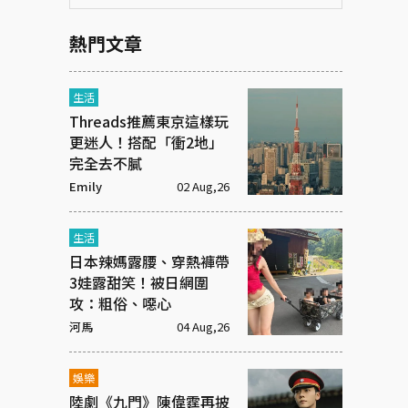
熱門文章
生活
Threads推薦東京這樣玩
更迷人！搭配「衝2地」
完全去不膩
Emily
02 Aug,26
生活
日本辣媽露腰、穿熱褲帶
3娃露甜笑！被日網圍
攻：粗俗、噁心
河馬
04 Aug,26
娛樂
陸劇《九門》陳偉霆再披