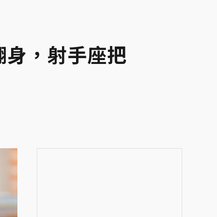
翻身，射手座把
」