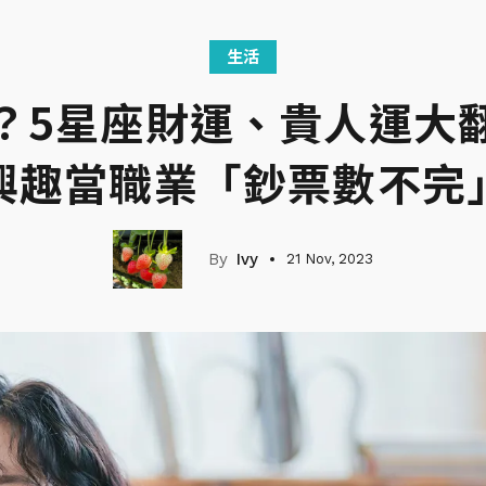
生活
？5星座財運、貴人運大
興趣當職業「鈔票數不完
Ivy
21 Nov, 2023