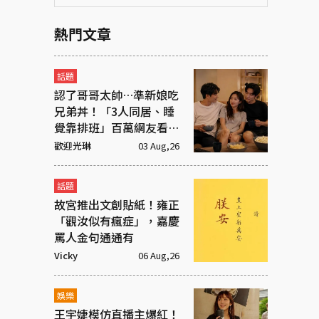
熱門文章
話題
認了哥哥太帥…準新娘吃
兄弟丼！「3人同居、睡
覺靠排班」百萬網友看傻
眼
歡迎光琳
03 Aug,26
話題
故宮推出文創貼紙！雍正
「觀汝似有瘋症」，嘉慶
罵人金句通通有
Vicky
06 Aug,26
娛樂
王宇婕模仿直播主爆紅！