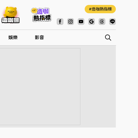
造咖熱指標
娛樂
影音