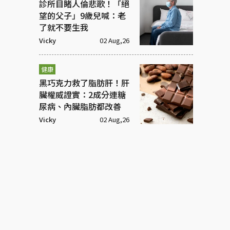
診所目睹人倫悲歌！「絕
望的父子」9歲兒喊：老
了就不要生我
Vicky
02 Aug,26
健康
黑巧克力救了脂肪肝！肝
臟權威證實：2成分連糖
尿病、內臟脂肪都改善
Vicky
02 Aug,26