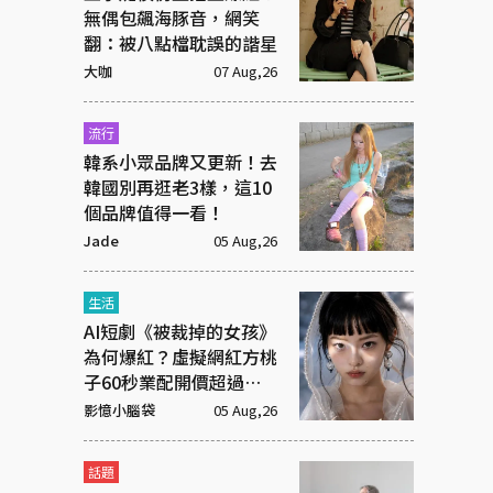
無偶包飆海豚音，網笑
翻：被八點檔耽誤的諧星
大咖
07 Aug,26
流行
韓系小眾品牌又更新！去
韓國別再逛老3樣，這10
個品牌值得一看！
Jade
05 Aug,26
生活
AI短劇《被裁掉的女孩》
為何爆紅？虛擬網紅方桃
子60秒業配開價超過百
萬元
影憶小腦袋
05 Aug,26
話題