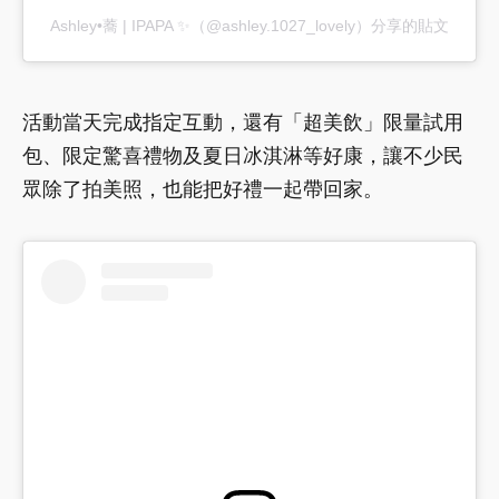
Ashley•蕎 | IPAPA ✨（@ashley.1027_lovely）分享的貼文
活動當天完成指定互動，還有「超美飲」限量試用
包、限定驚喜禮物及夏日冰淇淋等好康，讓不少民
眾除了拍美照，也能把好禮一起帶回家。