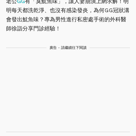
老公
GG
有「臭魷魚味」，讓人妻崩潰上網求解！明
明每天都洗乾淨、也沒有感染發炎，為何GG冠狀溝
會發出魷魚味？專為男性進行私密處手術的外科醫
師徐詣分享門診經驗！
廣告 - 請繼續往下閱讀