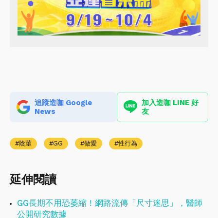
追蹤造咖 Google
加入造咖 LINE 好
News
友
陰莖
GG
做愛
性行為
延伸閱讀
GG長期不用恐萎縮！網路流傳「尺寸迷思」，醫師
公開研究數據