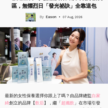
區，無懼烈日「發光祕訣」全靠這包
Eason
07 Aug, 2026
最新的女性保養選擇你跟上了嗎？由品牌總監
白家
綺
創立的品牌【
飲后
】，繼「
超孅飲
」在市場引發