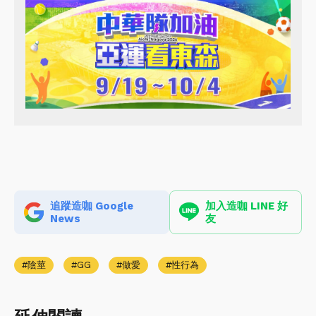
追蹤造咖 Google
加入造咖 LINE 好
News
友
陰莖
GG
做愛
性行為