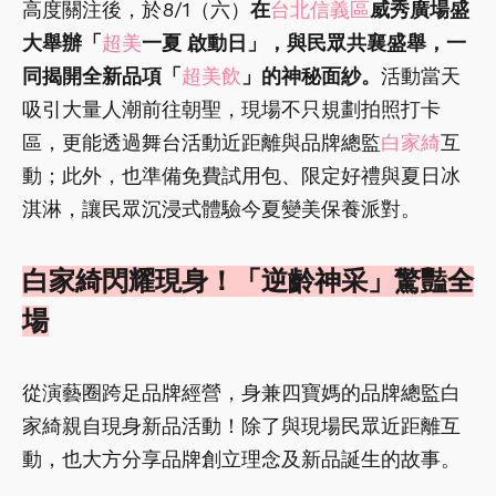
高度關注後，於8/1（六）
在
台北信義區
威秀廣場盛
大舉辦「
超美
一夏 啟動日」，與民眾共襄盛舉，一
同揭開全新品項「
超美飲
」的神秘面紗。
活動當天
吸引大量人潮前往朝聖，現場不只規劃拍照打卡
區，更能透過舞台活動近距離與品牌總監
白家綺
互
動；此外，也準備免費試用包、限定好禮與夏日冰
淇淋，讓民眾沉浸式體驗今夏變美保養派對。
白家綺閃耀現身！「逆齡神采」驚豔全
場
從演藝圈跨足品牌經營，身兼四寶媽的品牌總監白
家綺親自現身新品活動！除了與現場民眾近距離互
動，也大方分享品牌創立理念及新品誕生的故事。