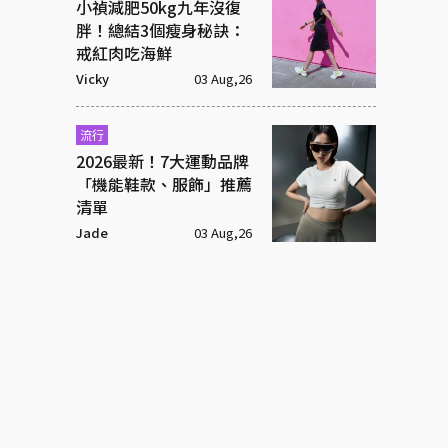
小禎減肥50kg九年沒復
胖！總結3個瘦身秘訣：
戒紅肉吃海鮮
Vicky
03 Aug,26
流行
2026最新！7大運動品牌
「機能鞋款、服飾」推薦
清單
Jade
03 Aug,26