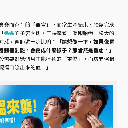
寶寶而存在的「器官」，而當生產結束、胎盤完成
「
媽媽
的子宮內側，正裸露著一個跟胎盤一樣大的
有感，醫師進一步比喻
：「請想像一下，如果像胃
身體裡剝離，會變成什麼樣子？那當然是重症。」
於需要好幾個月才能痊癒的「重傷」，而坊間俗稱
臟傷口流出來的血。」