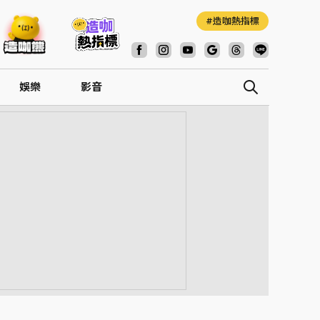
造咖熱指標
娛樂
影音