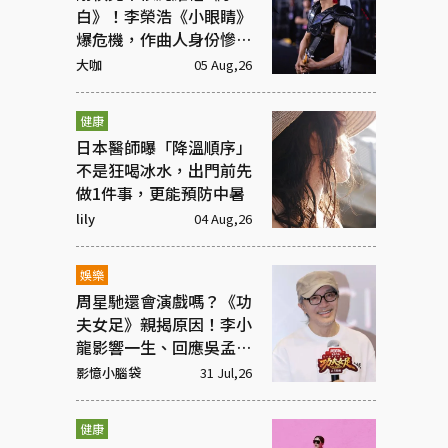
白》！李榮浩《小眼睛》
爆危機，作曲人身份慘遭
抹去
大咖
05 Aug,26
健康
日本醫師曝「降溫順序」
不是狂喝冰水，出門前先
做1件事，更能預防中暑
lily
04 Aug,26
娛樂
周星馳還會演戲嗎？《功
夫女足》親揭原因！李小
龍影響一生、回應吳孟達
彩蛋
影憶小腦袋
31 Jul,26
健康