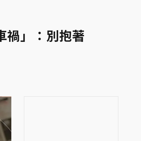
車禍」：別抱著