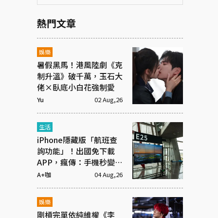
熱門文章
娛樂
暑假黑馬！港風陸劇《克
制升溫》破千萬，玉石大
佬×臥底小白花強制愛
Yu
02 Aug,26
生活
iPhone隱藏版「航班查
詢功能」！出國免下載
APP，瘋傳：手機秒變機
場看板
A+咖
04 Aug,26
娛樂
剛槓完單依純維權《李