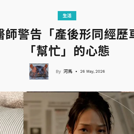
生活
醫師警告「產後形同經歷
「幫忙」的心態
河馬
26 May, 2026