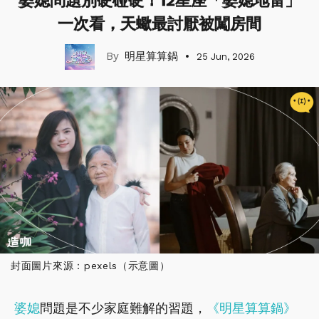
婆媳問題別硬碰硬！12星座「婆媳地雷」
一次看，天蠍最討厭被闖房間
明星算算鍋
25 Jun, 2026
封面圖片來源：pexels（示意圖）
婆媳
問題是不少家庭難解的習題，
《明星算算鍋》