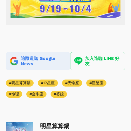
追蹤造咖 Google
加入造咖 LINE 好
News
友
明星算算鍋
12星座
天蠍座
巨蟹座
命理
金牛座
婆媳
明星算算鍋