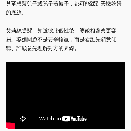
甚至想幫兒子或孫子蓋被子，都可能踩到天蠍媳婦
的底線。
艾莉絲提醒，知道彼此個性後，婆媳相處會更容
易。婆媳問題不是要爭輸贏，而是看誰先願意傾
聽、誰願意先理解對方的界線。