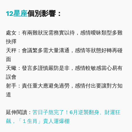
12星座
個別影響：
處女：有兩難狀況需務實以待，感情曖昧類型多難
抉擇
天秤：會議繁多需大量溝通，感情等狀態好轉再碰
面
天蠍：發言多謹慎嚴防是非，感情較敏感當心易有
誤會
射手：責任重大應避免過勞，感情付出要讓對方知
道
延伸閱讀：
苦日子熬完了！6月逆襲翻身、財運狂
飆，「１生肖」貴人運爆棚