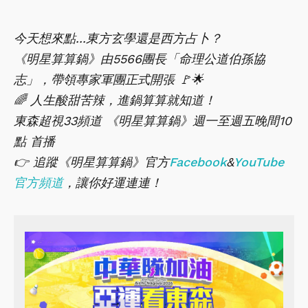
今天想來點...東方玄學還是西方占卜？
《明星算算鍋》由5566團長「命理公道伯孫協
志」，帶領專家軍團正式開張 🚩🌟
🌈 人生酸甜苦辣，進鍋算算就知道！
東森超視33頻道 《明星算算鍋》週一至週五晚間10
點 首播
👉 追蹤《明星算算鍋》官方
Facebook
&
YouTube
官方頻道
，讓你好運連連！