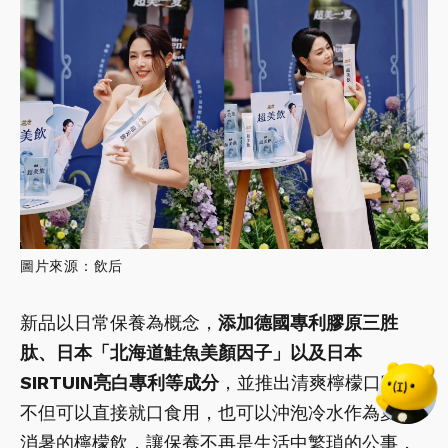
圖片來源：飲后
新品以日常保養為概念，
添加德國專利膠原三胜
肽、日本「北海道鮭魚美顏因子」以及日本
SIRTUIN亮白專利等成分
，並推出清爽檸檬口味。
不但可以直接就口食用，也可以沖泡冷水作為夏日
消暑的檸檬飲，讓保養不再是生活中繁瑣的公事，