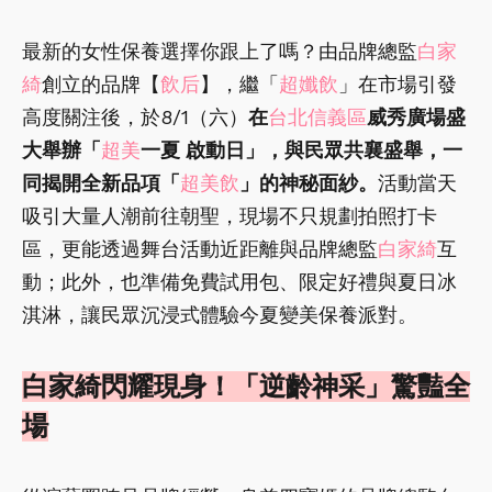
最新的女性保養選擇你跟上了嗎？由品牌總監
白家
綺
創立的品牌【
飲后
】，繼「
超孅飲
」在市場引發
高度關注後，於8/1（六）
在
台北信義區
威秀廣場盛
大舉辦「
超美
一夏 啟動日」，與民眾共襄盛舉，一
同揭開全新品項「
超美飲
」的神秘面紗。
活動當天
吸引大量人潮前往朝聖，現場不只規劃拍照打卡
區，更能透過舞台活動近距離與品牌總監
白家綺
互
動；此外，也準備免費試用包、限定好禮與夏日冰
淇淋，讓民眾沉浸式體驗今夏變美保養派對。
白家綺閃耀現身！「逆齡神采」驚豔全
場