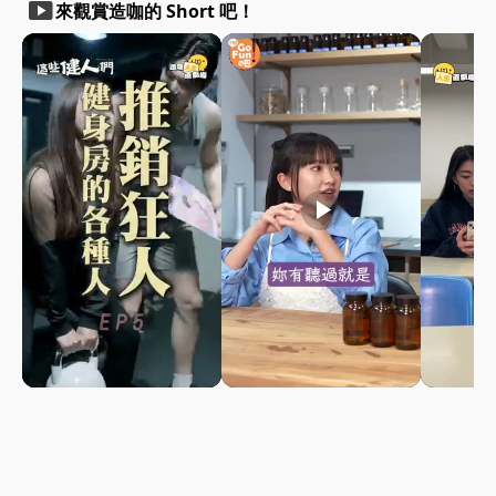
smart_display
來觀賞造咖的 Short 吧！
play_arrow
play_arrow