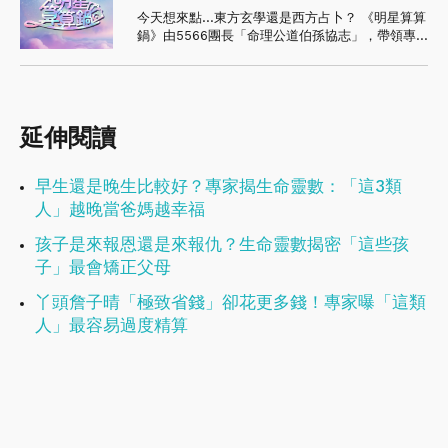
今天想來點...東方玄學還是西方占卜？ 《明星算算
鍋》由5566團長「命理公道伯孫協志」，帶領專
家軍團正式開張 🚩🌟 🌈 人生酸甜苦辣，進鍋算算
就知道！ 東森超視33頻道 《明星算算鍋》週一至
週五晚間10點 首播
延伸閱讀
早生還是晚生比較好？專家揭生命靈數：「這3類
人」越晚當爸媽越幸福
孩子是來報恩還是來報仇？生命靈數揭密「這些孩
子」最會矯正父母
丫頭詹子晴「極致省錢」卻花更多錢！專家曝「這類
人」最容易過度精算