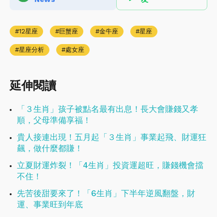
12星座
巨蟹座
金牛座
星座
星座分析
處女座
延伸閱讀
「３生肖」孩子被點名最有出息！長大會賺錢又孝
順，父母準備享福！
貴人接連出現！五月起「３生肖」事業起飛、財運狂
飆，做什麼都賺！
立夏財運炸裂！「4生肖」投資運超旺，賺錢機會擋
不住！
先苦後甜要來了！「6生肖」下半年逆風翻盤，財
運、事業旺到年底