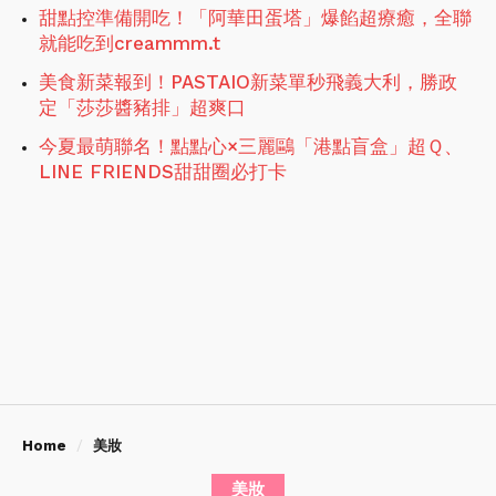
甜點控準備開吃！「阿華田蛋塔」爆餡超療癒，全聯
就能吃到creammm.t
美食新菜報到！PASTAIO新菜單秒飛義大利，勝政
定「莎莎醬豬排」超爽口
今夏最萌聯名！點點心×三麗鷗「港點盲盒」超Ｑ、
LINE FRIENDS甜甜圈必打卡
Home
美妝
美妝