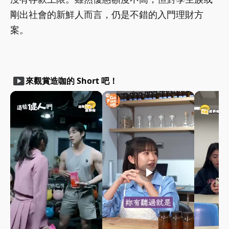
剛出社會的新鮮人而言，仍是不錯的入門理財方
案。
smart_display
來觀賞造咖的 Short 吧！
play_arrow
play_arrow