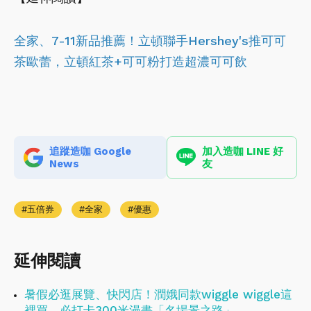
全家、7-11新品推薦！立頓聯手Hershey's推可可
茶歐蕾，立頓紅茶+可可粉打造超濃可可飲
追蹤造咖 Google
加入造咖 LINE 好
News
友
五倍券
全家
優惠
延伸閱讀
暑假必逛展覽、快閃店！潤娥同款wiggle wiggle這
裡買、必打卡300米漫畫「名場景之路」