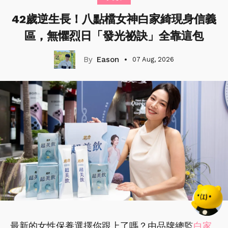
42歲逆生長！八點檔女神白家綺現身信義
區，無懼烈日「發光祕訣」全靠這包
Eason
07 Aug, 2026
最新的女性保養選擇你跟上了嗎？由品牌總監
白家