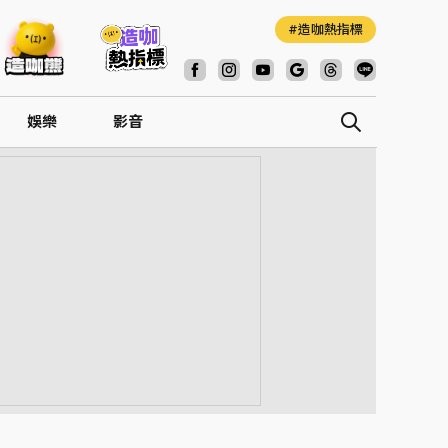
造咖熱指標
娛樂
影音