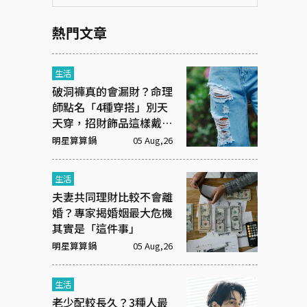
熱門文章
生活
破洞褲真的會漏財？命理
師點名「4種穿搭」別天
天穿，招財飾品這樣戴才
有效
明星算算鍋
05 Aug,26
生活
夫妻共同理財比較不會離
婚？專家揭婚姻最大危機
其實是「這件事」
明星算算鍋
05 Aug,26
生活
老少配較長久？3種人最