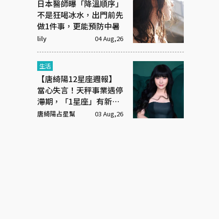
日本醫師曝「降溫順序」
不是狂喝冰水，出門前先
做1件事，更能預防中暑
lily
04 Aug,26
生活
【唐綺陽12星座週報】
當心失言！天秤事業遇停
滯期，「1星座」有新戀
情
唐綺陽占星幫
03 Aug,26