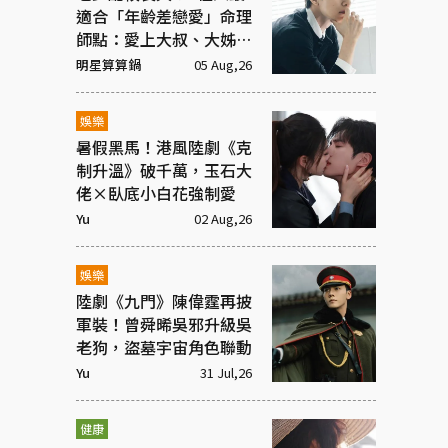
適合「年齡差戀愛」命理
師點：愛上大叔、大姊有
原因
明星算算鍋
05 Aug,26
娛樂
暑假黑馬！港風陸劇《克
制升溫》破千萬，玉石大
佬×臥底小白花強制愛
Yu
02 Aug,26
娛樂
陸劇《九門》陳偉霆再披
軍裝！曾舜晞吳邪升級吳
老狗，盜墓宇宙角色聯動
Yu
31 Jul,26
健康