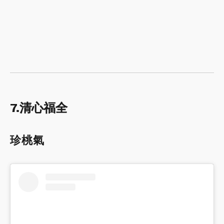
7.清心福全
珍桃氣