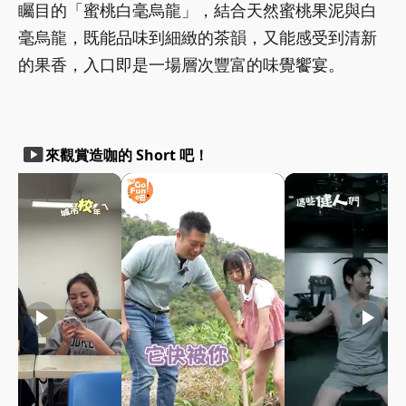
矚目的「蜜桃白毫烏龍」，結合天然蜜桃果泥與白
毫烏龍，既能品味到細緻的茶韻，又能感受到清新
的果香，入口即是一場層次豐富的味覺饗宴。
smart_display
來觀賞造咖的 Short 吧！
play_arrow
play_arrow
play_arrow