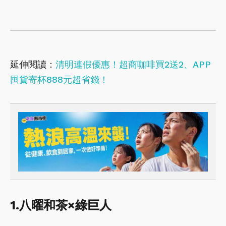
延伸閱讀：
清明連假優惠！超商咖啡買2送2、APP
囤貨寄杯888元超省錢！
1.八曜和茶×綠巨人