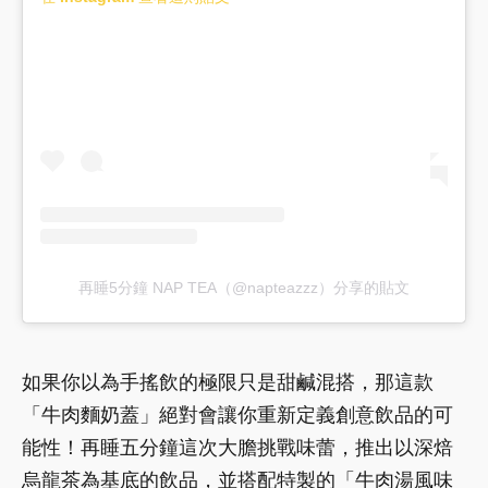
再睡5分鐘 NAP TEA（@napteazzz）分享的貼文
如果你以為手搖飲的極限只是甜鹹混搭，那這款
「牛肉麵奶蓋」絕對會讓你重新定義創意飲品的可
能性！再睡五分鐘這次大膽挑戰味蕾，推出以深焙
烏龍茶為基底的飲品，並搭配特製的「牛肉湯風味