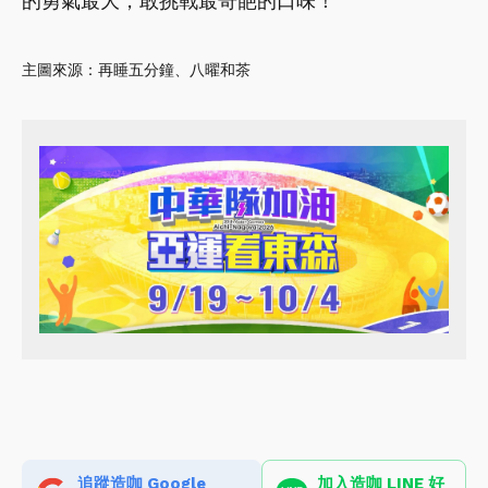
的勇氣最大，敢挑戰最奇葩的口味！
主圖來源：再睡五分鐘、八曜和茶
追蹤造咖 Google
加入造咖 LINE 好