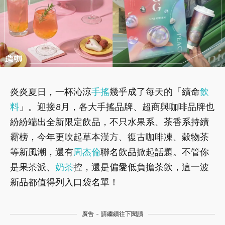
炎炎夏日，一杯沁涼
手搖
幾乎成了每天的「續命
飲
料
」。迎接8月，各大手搖品牌、超商與咖啡品牌也
紛紛端出全新限定飲品，不只水果系、茶香系持續
霸榜，今年更吹起草本漢方、復古咖啡凍、穀物茶
等新風潮，還有
周杰倫
聯名飲品掀起話題。不管你
是果茶派、
奶茶
控，還是偏愛低負擔茶飲，這一波
新品都值得列入口袋名單！
廣告 - 請繼續往下閱讀