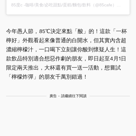
85度c -咖啡/美食/必吃甜點/蛋糕/麵包/飲料（@85cafe）分享的貼文
今年愚人節，85℃決定來點「酸」的！這款「一杯
檸好」外觀看起來像普通的白開水，但其實內含超
濃縮檸檬汁，一口喝下立刻讓你酸到懷疑人生！這
款飲品特別適合想惡作劇的朋友，即日起至4月1日
限定兩天推出，大杯還有買一送一活動，想嘗試
「檸檬炸彈」的朋友千萬別錯過！
廣告 - 請繼續往下閱讀