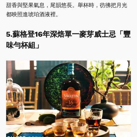
甜香與堅果氣息，尾韻悠長。舉杯時，彷彿把月光
都映照進琥珀酒液裡。
5.蘇格登16年深焙單一麥芽威士忌「豐
味勻杯組」