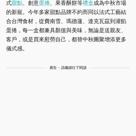
式
甜點
、創意
蛋捲
、果香酥餅等
禮盒
成為中秋市場
的新寵。今年多家甜點品牌不約而同以法式工藝結
合台灣食材，從費南雪、瑪德蓮、達克瓦茲到灌餡
蛋捲，每一盒都兼具顏值與美味，無論是送親友、
客戶，或是買來慰勞自己，都替中秋團聚增添更多
儀式感。
廣告 - 請繼續往下閱讀