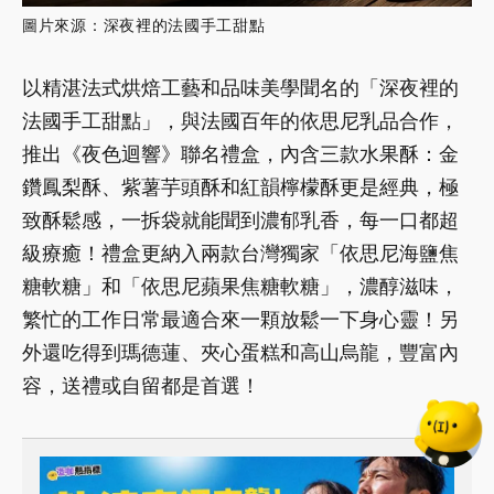
圖片來源：深夜裡的法國手工甜點
以精湛法式烘焙工藝和品味美學聞名的「深夜裡的
法國手工甜點」，與法國百年的依思尼乳品合作，
推出《夜色迴響》聯名禮盒，內含三款水果酥：金
鑽鳳梨酥、紫薯芋頭酥和紅韻檸檬酥更是經典，極
致酥鬆感，一拆袋就能聞到濃郁乳香，每一口都超
級療癒！禮盒更納入兩款台灣獨家「依思尼海鹽焦
糖軟糖」和「依思尼蘋果焦糖軟糖」，濃醇滋味，
繁忙的工作日常最適合來一顆放鬆一下身心靈！另
外還吃得到瑪德蓮、夾心蛋糕和高山烏龍，豐富內
容，送禮或自留都是首選！