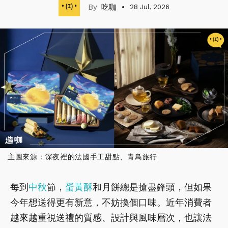
吃咖
28 Jul, 2026
主圖來源：深夜裡的法國手工甜點、青鳥旅行
每到
中秋
節，
蛋黃酥
和月餅總是搶盡鋒頭，但如果
今年想送得更有新意，不妨換個口味。近年消費者
越來越重視送禮的質感、設計與風味層次，也讓法