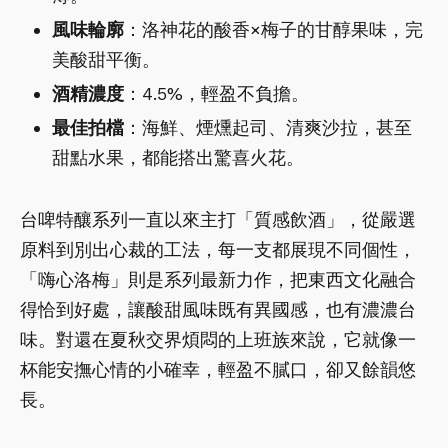
風味輪廓
：洛神花的酸香×梅子的甘醇果味，完
美酸甜平衡。
酒精濃度
：4.5%，輕盈不負擔。
最佳拍檔
：海鮮、煙燻起司、清爽沙拉，甚至
甜點水果，都能搭出驚喜火花。
台啤特釀系列一直以來主打「質感飲酒」，從嚴選
原料到別出心裁的工法，每一支都展現不同個性，
「嗨心洛梅」則是系列最新力作，把東西文化融合
得恰到好處，讓酸甜風味既有異國感，也有濃濃台
味。對還在夏秋交界煩悶的上班族來說，它就像一
杯能安撫心情的小確幸，輕盈不膩口，卻又餘韻悠
長。