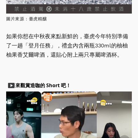
圖片來源：臺虎精釀
如果你想在中秋夜來點新鮮的，臺虎今年特別準備
了一趟「登月任務」，禮盒內含兩瓶330ml的柚柚
柚果香艾爾啤酒，還貼心附上兩只專屬啤酒杯。
smart_display
來觀賞造咖的 Short 吧！