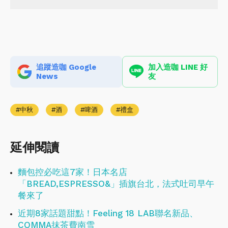
追蹤造咖 Google
加入造咖 LINE 好
News
友
中秋
酒
啤酒
禮盒
延伸閱讀
麵包控必吃這7家！日本名店
「BREAD,ESPRESSO&」插旗台北，法式吐司早午
餐來了
近期8家話題甜點！Feeling 18 LAB聯名新品、
COMMA抹茶費南雪