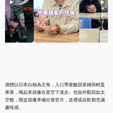
play_arrow
play_arrow
play_arrow
酒體以日本白柚為主角，入口帶著酸甜萊姆與輕盈
果香，喝起來就像在星空下漫步。包裝外觀宛如太
空艙，開盒就像準備出發登月，送禮或自飲都充滿
趣味感。