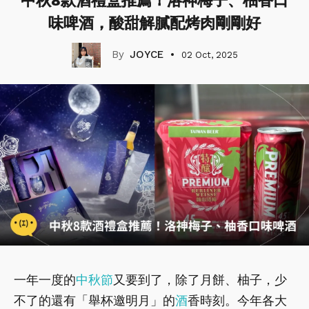
中秋8款酒禮盒推薦！洛神梅子、柚香口
味啤酒，酸甜解膩配烤肉剛剛好
JOYCE
02 Oct, 2025
一年一度的
中秋節
又要到了，除了月餅、柚子，少
不了的還有「舉杯邀明月」的
酒
香時刻。今年各大