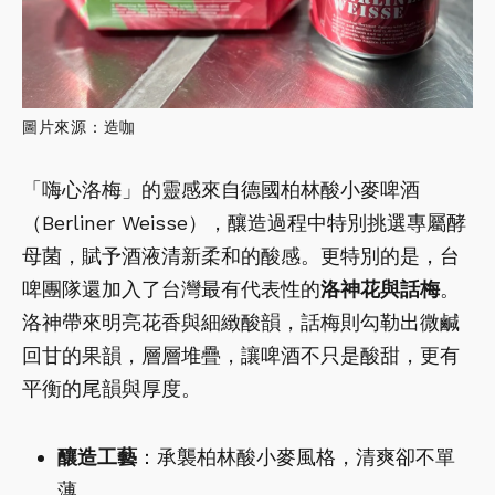
圖片來源：造咖
「嗨心洛梅」的靈感來自德國柏林酸小麥啤酒
（Berliner Weisse），釀造過程中特別挑選專屬酵
母菌，賦予酒液清新柔和的酸感。更特別的是，台
啤團隊還加入了台灣最有代表性的
洛神花與話梅
。
洛神帶來明亮花香與細緻酸韻，話梅則勾勒出微鹹
回甘的果韻，層層堆疊，讓啤酒不只是酸甜，更有
平衡的尾韻與厚度。
釀造工藝
：承襲柏林酸小麥風格，清爽卻不單
薄。