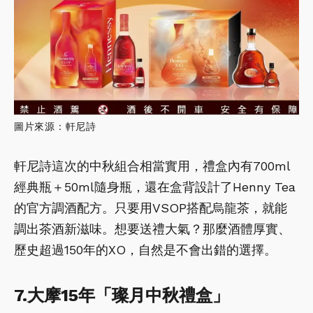
圖片來源：軒尼詩
軒尼詩這次的中秋組合相當實用，禮盒內有700ml
經典瓶＋50ml隨身瓶，還在盒背設計了Henny Tea
的官方調酒配方。只要用VSOP搭配烏龍茶，就能
調出茶酒新滋味。想要送禮大氣？那麼酒體厚實、
歷史超過150年的XO，自然是不會出錯的選擇。
7.大摩15年「璨月中秋禮盒」