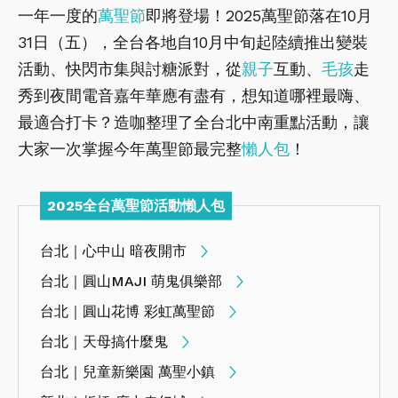
一年一度的
萬聖節
即將登場！2025萬聖節落在10月
31日（五），全台各地自10月中旬起陸續推出變裝
活動、快閃市集與討糖派對，從
親子
互動、
毛孩
走
秀到夜間電音嘉年華應有盡有，想知道哪裡最嗨、
最適合打卡？造咖整理了全台北中南重點活動，讓
大家一次掌握今年萬聖節最完整
懶人包
！
2025全台萬聖節活動懶人包
台北｜心中山 暗夜開市
台北｜圓山MAJI 萌鬼俱樂部
台北｜圓山花博 彩虹萬聖節
台北｜天母搞什麼鬼
台北｜兒童新樂園 萬聖小鎮