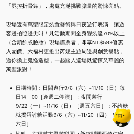
「屍控折骨舞」，處處充滿挑戰膽量的驚悚亮點。
現場還有萬聖限定裝置藝術與日夜遊行表演，讓遊
客邊拍照邊尖叫！凡活動期間全身變裝達70%以上
（含頭飾或臉妝）現場購票者，即享NT$599優惠
入園價。六福村更推出芮妮主題周邊與創意餐點，
邀你換上鬼怪造型，一起踏入這場既驚悚又華麗的
萬聖派對！
日期時間：日間遊行9/6（六）~11/16（日）每
日14：00［逢週二停演］；夜間遊行
9/22（一）~11/16（日）［週五六日］；不給糖
就搗蛋討糖活動9/6（六）~11/20（四）［週五
六日］
地點：六福村主題遊樂園（新竹縣關西鎮仁安