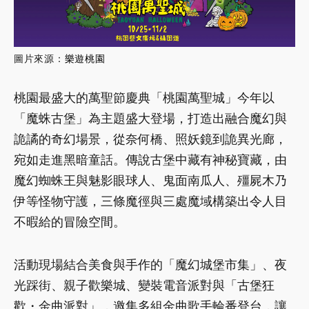
圖片來源：
樂遊桃園
桃園最盛大的萬聖節慶典「桃園萬聖城」今年以
「魔蛛古堡」為主題盛大登場，打造出融合魔幻與
詭譎的奇幻場景，從奈何橋、照妖鏡到詭異光廊，
宛如走進黑暗童話。傳說古堡中藏有神秘寶藏，由
魔幻蜘蛛王與魅影眼球人、鬼面南瓜人、殭屍木乃
伊等怪物守護，三條魔徑與三處魔域構築出令人目
不暇給的冒險空間。
活動現場結合美食與手作的「魔幻城堡市集」、夜
光踩街、親子歡樂城、變裝電音派對與「古堡狂
歡・金曲派對」，邀集多組金曲歌手輪番登台，讓