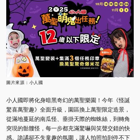
圖片來源：小人國
小人國即將化身暗黑奇幻的萬聖樂園！今年《怪誕
驚喜萬聖趣》全面升級，園區換上萬聖限定造景，
從滿地蔓延的南瓜怪、垂掛天際的蜘蛛絲，到轉角
突現的骷髏怪，每一步都充滿驚嚇與笑聲交錯的快
感。詭譎卻不失童趣的氛圍，讓人拍照拍到停不下