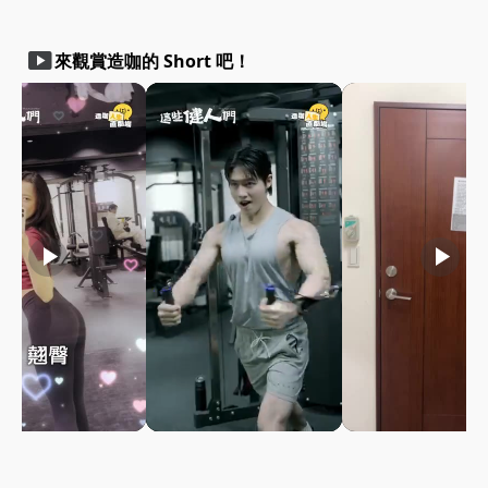
smart_display
來觀賞造咖的 Short 吧！
play_arrow
play_arrow
play_arrow