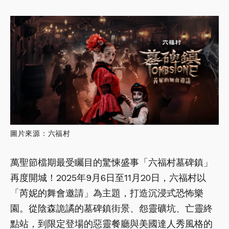
圖片來源：六福村
萬聖節檔期最受矚目的驚悚盛事「六福村墓碑鎮」
再度開城！2025年9月6日至11月20日，六福村以
「芮妮的舞會邀請」為主題，打造沉浸式恐怖樂
園。從陰森詭譎的墓碑鎮街景、怨靈礦坑、亡靈終
點站，到限定登場的惡靈餐廳與美國達人秀風格的