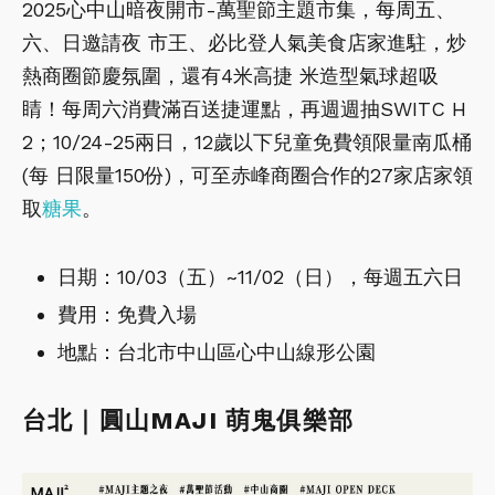
2025心中山暗夜開市-萬聖節主題市集，每周五、
六、日邀請夜 市王、必比登人氣美食店家進駐，炒
熱商圈節慶氛圍，還有4米高捷 米造型氣球超吸
睛！每周六消費滿百送捷運點，再週週抽SWITC H
2；10/24-25兩日，12歲以下兒童免費領限量南瓜桶
(每 日限量150份)，可至赤峰商圈合作的27家店家領
取
糖果
。
日期：10/03（五）~11/02（日），每週五六日
費用：免費入場
地點：台北市中山區心中山線形公園
台北｜圓山MAJI 萌鬼俱樂部