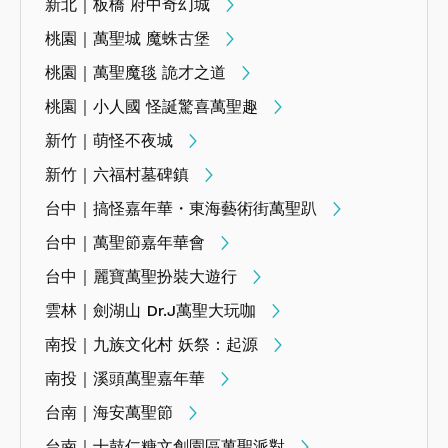
新北｜板橋 府中奇幻城
桃園｜萬聖城 魔蛛古堡
桃園｜萬聖魔毯 詭才之道
桃園｜小人國 怪誕驚喜萬聖趣
新竹｜萌怪不夜城
新竹｜六福村墓碑鎮
台中｜搞怪嘉年華・東海藝術街萬聖趴
台中｜萬聖節嘉年華會
台中｜麗寶萬聖扮裝大遊行
雲林｜劍湖山 Dr.J萬聖大玩咖
南投｜九族文化村 妖祭：起源
南投｜溪頭萬聖嘉年華
台南｜海安萬聖節
台南｜十鼓仁糖文創園區萬聖派對