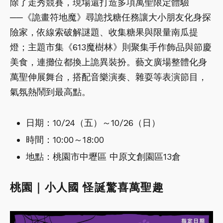
除了走秀競賽，現場還打造多項萬聖限定體驗
──《詭畫符地魔》尋詭找糖任務讓大小朋友化身探
險家，依線索破解謎題、收集糖果與限量南瓜提
燈；主題市集《613魔樹林》則聚集手作飾品與節慶
美食，連攤位都換上詭異裝扮。藝文廣場整體化身
萬聖伸展舞台，搭配音樂演奏、雜耍等表演節目，
氣氛熱鬧到最高點。
日期：10/24（五）～10/26（日）
時間：10:00～18:00
地點：桃園市中壢區 中原文創園區13倉
桃園｜小人國 怪誕驚喜萬聖趣