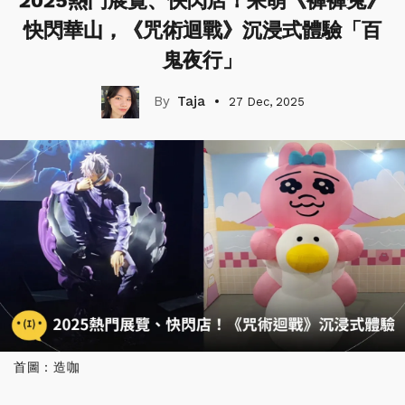
2025熱門展覽、快閃店！呆萌《褲褲兔》
快閃華山，《咒術迴戰》沉浸式體驗「百
鬼夜行」
Taja
27 Dec, 2025
首圖：造咖