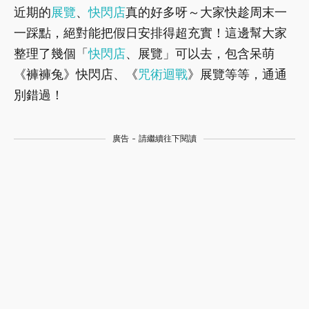
近期的
展覽
、
快閃店
真的好多呀～大家快趁周末一
一踩點，絕對能把假日安排得超充實！這邊幫大家
整理了幾個「
快閃店
、展覽」可以去，包含呆萌
《褲褲兔》快閃店、
《
咒術迴戰
》展覽等等，通通
別錯過！
廣告 - 請繼續往下閱讀