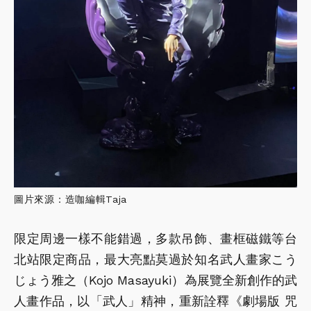
圖片來源：造咖編輯Taja
限定周邊一樣不能錯過，多款吊飾、畫框磁鐵等台
北站限定商品，最大亮點莫過於知名武人畫家こう
じょう雅之（Kojo Masayuki）為展覽全新創作的武
人畫作品，以「武人」精神，重新詮釋《劇場版 咒