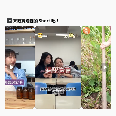
smart_display
來觀賞造咖的 Short 吧！
play_arrow
play_arrow
play_arrow