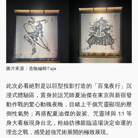
圖片來源：造咖編輯Taja
此次必看絕對是以巨型投影打造的「百鬼夜行」沉
浸式體驗區，置身於詛咒師夏油傑在東京與新宿發
動作戰的驚心動魄夜晚，目睹上千個咒靈顯現的壓
倒性氣勢；再搭配夏油傑的袈裟、咒靈球與 1:1 等
身大看板現身台北，粉絲彷彿親臨這場決定命運的
理念之戰，感受超強咒術展開的極致展現。