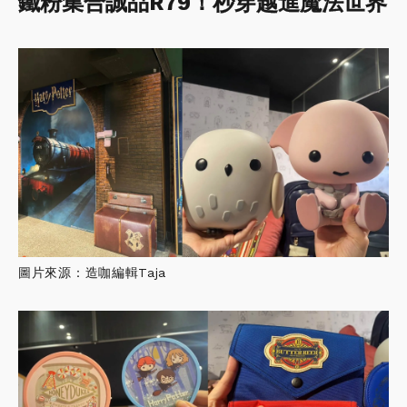
鐵粉集合誠品R79！秒穿越進魔法世界
圖片來源：造咖編輯Taja