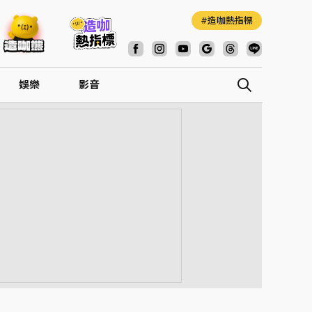
造咖熱指標
娛樂
影音