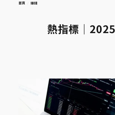
首頁
賺錢
熱指標｜202