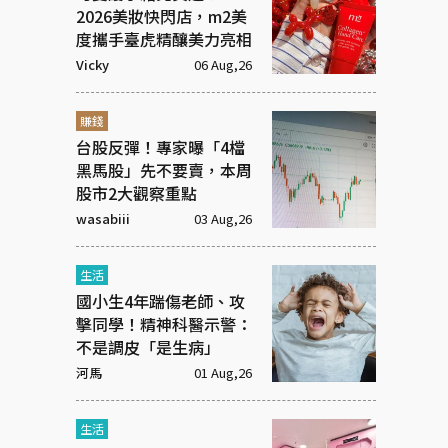
2026美妝快閃店，m2美
度攜手臺虎精釀美力亮相
Vicky
06 Aug,26
賺錢
台股反彈！專家曝「4檔
黑馬股」先不要賣，本周
股市2大觀察重點
wasabiii
03 Aug,26
生活
國小生4年踹傷老師、攻
擊同學！精神科醫示警：
不是調皮「是生病」
河馬
01 Aug,26
生活