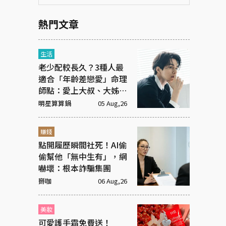
熱門文章
生活
老少配較長久？3種人最
適合「年齡差戀愛」命理
師點：愛上大叔、大姊有
原因
明星算算鍋
05 Aug,26
賺錢
點開履歷瞬間社死！AI偷
偷幫他「無中生有」，網
嚇壞：根本詐騙集團
掰咖
06 Aug,26
美妝
可愛護手霜免費送！