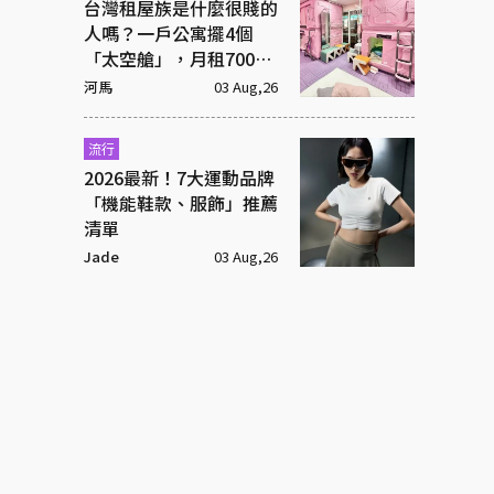
台灣租屋族是什麼很賤的
人嗎？一戶公寓擺4個
「太空艙」，月租7000
元
河馬
03 Aug,26
流行
2026最新！7大運動品牌
「機能鞋款、服飾」推薦
清單
Jade
03 Aug,26